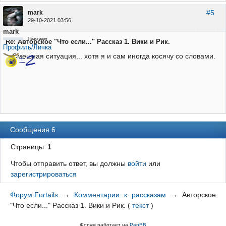
#5
mark
29-10-2021 03:56
mark
Неактивен
Re: Авторское "Что если..." Рассказ 1. Вики и Рик.
Профиль/Личка
Смешная ситуация... хотя я и сам иногда косячу со словами.
Сообщения 6
Страницы
1
Чтобы отправить ответ, вы должны
войти
или
зарегистрироваться
Форум.Furtails
→
Комментарии к рассказам
→
Авторское
"Что если..." Рассказ 1. Вики и Рик.
(
текст
)
Форум работает на
PanBB