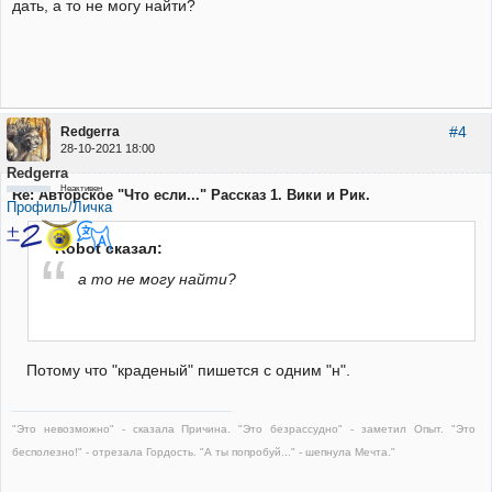
дать, а то не могу найти?
#4
Redgerra
28-10-2021 18:00
Redgerra
Неактивен
Re: Авторское "Что если..." Рассказ 1. Вики и Рик.
Профиль/Личка
Robot сказал:
а то не могу найти?
Потому что "краденый" пишется с одним "н".
"Это невозможно" - сказала Причина. "Это безрассудно" - заметил Опыт. "Это
бесполезно!" - отрезала Гордость. "А ты попробуй..." - шепнула Мечта."