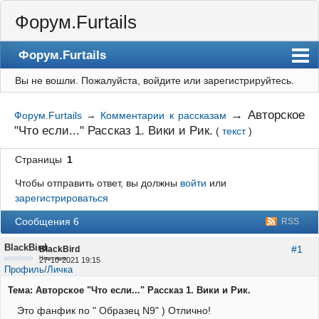
Форум.Furtails
Форум.Furtails
Вы не вошли.
Пожалуйста, войдите или зарегистрируйтесь.
На сайт
Форум
→
Авторское
Форум.Furtails
→
Комментарии к рассказам
"Что если..." Рассказ 1. Вики и Рик.
(
текст
)
Регистрация
Вход
Страницы
1
Чтобы отправить ответ, вы должны
войти
или
зарегистрироваться
Сообщения 6
RSS
BlackBird
#1
BlackBird
Неактивен
27-10-2021 19:15
Профиль/Личка
Тема: Авторское "Что если..." Рассказ 1. Вики и Рик.
Это фанфик по " Образец N9" ) Отлично!