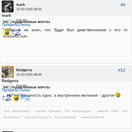
#9
mark
15-03-2025 08:04
mark
Неактивен
Re: Подавленные мечты
Профиль/Личка
Хмм я не знал, что Эдди был девственником с его то
внешностью.
#10
Redgerra
15-03-2025 08:06
Redgerra
Неактивен
Re: Подавленные мечты
Профиль/Личка
Ну так внешность одно, а внутренние желания - другое
"Это невозможно" - сказала Причина. "Это безрассудно" - заметил Опыт. "Это
бесполезно!" - отрезала Гордость. "А ты попробуй..." - шепнула Мечта."