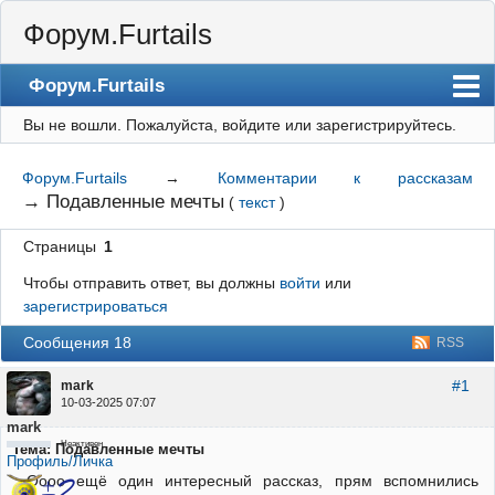
Форум.Furtails
Форум.Furtails
Вы не вошли.
Пожалуйста, войдите или зарегистрируйтесь.
На сайт
Форум
Форум.Furtails
→
Комментарии к рассказам
→
Подавленные мечты
(
текст
)
Регистрация
Страницы
1
Вход
Чтобы отправить ответ, вы должны
войти
или
зарегистрироваться
Сообщения 18
RSS
#1
mark
10-03-2025 07:07
mark
Неактивен
Тема: Подавленные мечты
Профиль/Личка
Оооо ещё один интересный рассказ, прям вспомнились