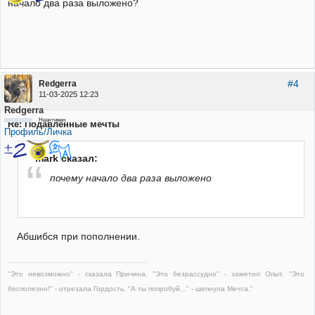
начало два раза выложено?
#4
Redgerra
11-03-2025 12:23
Redgerra
Неактивен
Re: Подавленные мечты
Профиль/Личка
mark сказал:
почему начало два раза выложено
Абшибся при пополнении.
"Это невозможно" - сказала Причина. "Это безрассудно" - заметил Опыт. "Это
бесполезно!" - отрезала Гордость. "А ты попробуй..." - шепнула Мечта."