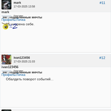
#11
mark
17-03-2025 13:58
mark
Неактивен
Re: Подавленные мечты
Профиль/Личка
Ну нихрена себе.
#12
ivan123456
17-03-2025 21:03
ivan123456
Неактивен
Re: Подавленные мечты
Профиль/Личка
Обалдеть поворот событий...