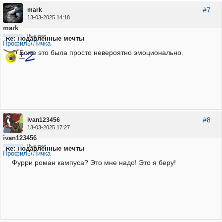
#7
mark
13-03-2025 14:18
mark
Неактивен
Re: Подавленные мечты
Профиль/Личка
О Боже это была просто невероятно эмоционально.
#8
ivan123456
13-03-2025 17:27
ivan123456
Неактивен
Re: Подавленные мечты
Профиль/Личка
Фурри роман кампуса? Это мне надо! Это я беру!