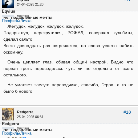
24-04-2025 21:20
Eqvius
Неактивен
Re: Подавленные мечты
Профиль/Личка
Желудок, желудок, желудок, желудок.
Подпрыгнул, перекрутился, РОЖАЛ, совершал кульбиты,
сделал сальто.
Всего двенадцать раз встречается, но слово успело набить
оскомину.
Очень цепляет глаз, сбивая общий настрой. Видно что
первая треть переводилась чуть ли не отдельно от всего
остального.
Не умаляет заслуги переводчика, спасибо, Герра, а то не
было б нового.
#18
Redgerra
25-04-2025 06:31
Redgerra
Неактивен
Re: Подавленные мечты
Профиль/Личка