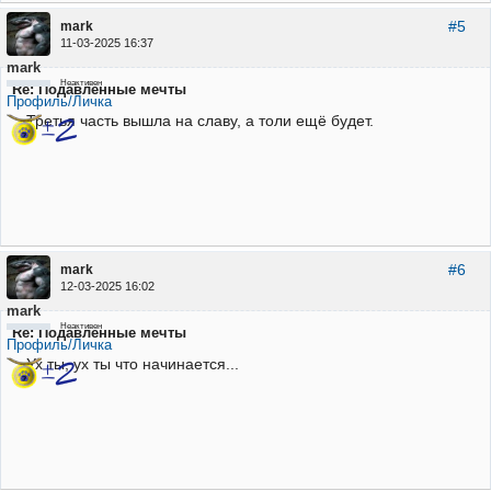
#5
mark
11-03-2025 16:37
mark
Неактивен
Re: Подавленные мечты
Профиль/Личка
Третья часть вышла на славу, а толи ещё будет.
#6
mark
12-03-2025 16:02
mark
Неактивен
Re: Подавленные мечты
Профиль/Личка
Ух ты, ух ты что начинается...