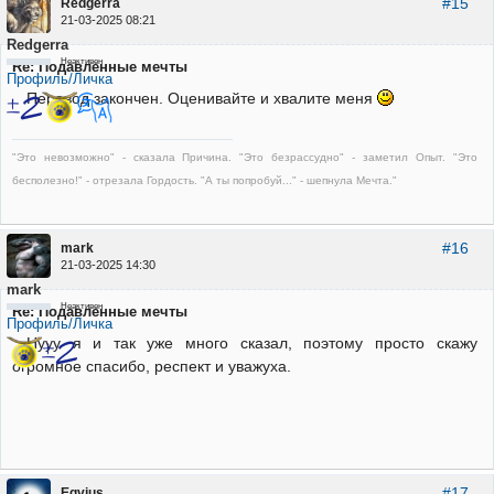
#15
Redgerra
21-03-2025 08:21
Redgerra
Неактивен
Re: Подавленные мечты
Профиль/Личка
Перевод закончен. Оценивайте и хвалите меня
"Это невозможно" - сказала Причина. "Это безрассудно" - заметил Опыт. "Это
бесполезно!" - отрезала Гордость. "А ты попробуй..." - шепнула Мечта."
#16
mark
21-03-2025 14:30
mark
Неактивен
Re: Подавленные мечты
Профиль/Личка
Нууу я и так уже много сказал, поэтому просто скажу
огромное спасибо, респект и уважуха.
#17
Eqvius