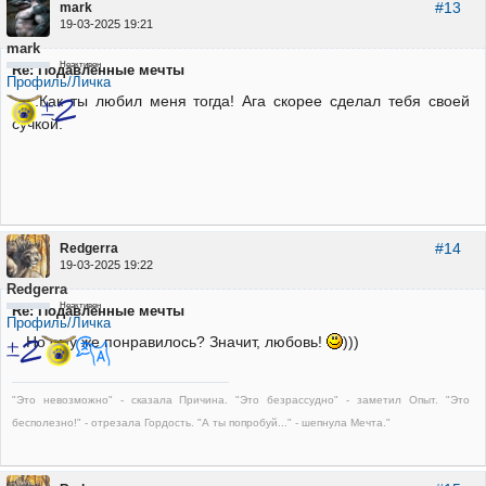
#13
mark
19-03-2025 19:21
mark
Неактивен
Re: Подавленные мечты
Профиль/Личка
...Как ты любил меня тогда! Ага скорее сделал тебя своей
сучкой.
#14
Redgerra
19-03-2025 19:22
Redgerra
Неактивен
Re: Подавленные мечты
Профиль/Личка
Но ему же понравилось? Значит, любовь!
)))
"Это невозможно" - сказала Причина. "Это безрассудно" - заметил Опыт. "Это
бесполезно!" - отрезала Гордость. "А ты попробуй..." - шепнула Мечта."