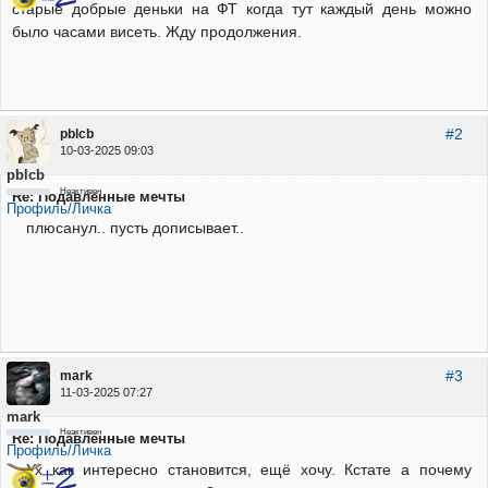
старые добрые деньки на ФТ когда тут каждый день можно
было часами висеть. Жду продолжения.
#2
pblcb
10-03-2025 09:03
pblcb
Неактивен
Re: Подавленные мечты
Профиль/Личка
плюсанул.. пусть дописывает..
#3
mark
11-03-2025 07:27
mark
Неактивен
Re: Подавленные мечты
Профиль/Личка
Ух как интересно становится, ещё хочу. Кстате а почему