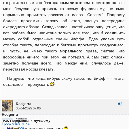
отвратительным и неблагодарным читателем: несмотря на всю
мою безусловную приязнь ко всему фуррячьему, не смог
нормально прочитать рассказ от слова "Совсем". Попросту
боялся проломить голову об стол, заснув посередине
очередного абзаца. Складывалось настойчивое ощущение, что
вся работа была написана только для того, что б соединить
между собой отдельные сцены йиффа. Едва уловив суть
столбца текста, переходил к беглому просмотру следующего,
и, пусть, не имею такого морального права, считаю, что
воооообще ничего при этом не потерял. А сам секс описан
заметно получше всего, что между ним, случалось даже,
переставал носом клевать.
Не думал, что когда-нибудь скажу такое, но: йифф -- читать,
остальное -- пропускать
#2
Redgerra
30-04-2025 07:00
Redgerra
Неактивен
Re: Перемены к лучшему
Профиль/Личка
Просто наелся уже фуррного