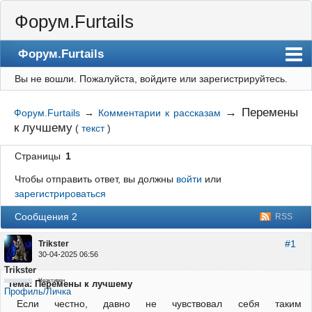
Форум.Furtails
Форум.Furtails
Вы не вошли.
Пожалуйста, войдите или зарегистрируйтесь.
На сайт
Форум
→
Перемены
Форум.Furtails
→
Комментарии к рассказам
к лучшему
(
текст
)
Регистрация
Вход
Страницы
1
Чтобы отправить ответ, вы должны
войти
или
зарегистрироваться
Сообщения 2
RSS
#1
Trikster
30-04-2025 06:56
Trikster
Неактивен
Тема: Перемены к лучшему
Профиль/Личка
Если честно, давно не чувствовал себя таким