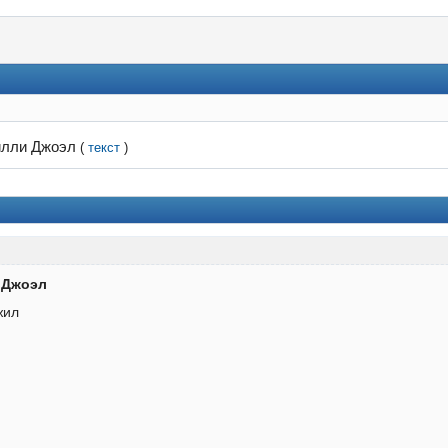
илли Джоэл
(
текст
)
 Джоэл
жил