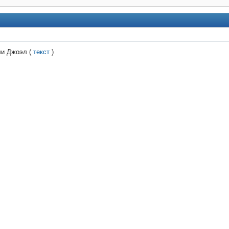
ли Джоэл
(
текст
)