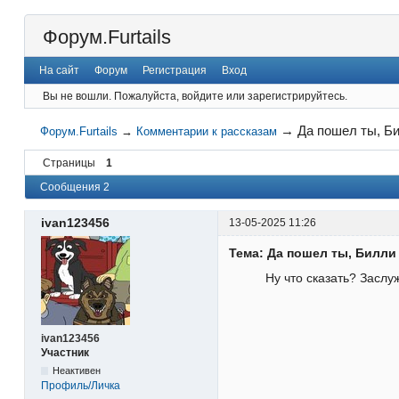
Форум.Furtails
На сайт
Форум
Регистрация
Вход
Вы не вошли.
Пожалуйста, войдите или зарегистрируйтесь.
→
Да пошел ты, Б
Форум.Furtails
→
Комментарии к рассказам
Страницы
1
Сообщения 2
ivan123456
13-05-2025 11:26
Тема: Да пошел ты, Билли
Ну что сказать? Заслу
ivan123456
Участник
Неактивен
Профиль/Личка