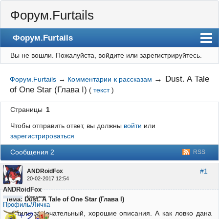
Форум.Furtails
Форум.Furtails
Вы не вошли.
Пожалуйста, войдите или зарегистрируйтесь.
На сайт
Форум
→
Dust. A Tale
Форум.Furtails
→
Комментарии к рассказам
of One Star (Глава I)
(
текст
)
Регистрация
Вход
Страницы
1
Чтобы отправить ответ, вы должны
войти
или
зарегистрироваться
Сообщения 2
RSS
#1
ANDRoidFox
20-02-2017 12:54
ANDRoidFox
Неактивен
Тема: Dust. A Tale of One Star (Глава I)
Профиль/Личка
Стиль замечательный, хорошие описания. А как ловко дана