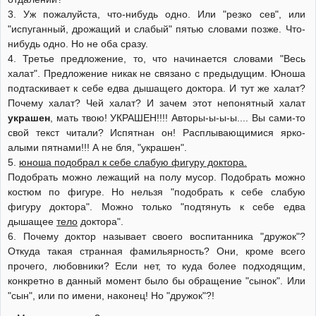
3. Уж пожалуйста, что-нибудь одно. Или "резко сев", или
"испуганный, дрожащий и слабый" пятью словами позже. Что-
нибудь одно. Но не оба сразу.
4. Третье предложение, то, что начинается словами "Весь
халат". Предложение никак не связано с предыдущим. Юноша
подтаскивает к себе едва дышащего доктора. И тут же халат?
Почему халат? Чей халат? И зачем этот непонятный халат
украшен
, мать твою! УКРАШЕН!!!! Авторы-ы-ы-ы.... Вы сами-то
свой текст читали? Испятнан он! Расплывающимися ярко-
алыми пятнами!!! А не бля, "украшен".
5.
юноша подобрал к себе слабую фигуру доктора.
Подобрать можно лежащий на полу мусор. Подобрать можно
костюм по фигуре. Но нельзя "подобрать к себе слабую
фигуру доктора". Можно только "подтянуть к себе едва
дышащее
тело
доктора".
6. Почему доктор называет своего воспитанника "дружок"?
Откуда такая странная фамильярность? Они, кроме всего
прочего, любовники? Если нет, то куда более подходящим,
конкретно в данный момент было бы обращение "сынок". Или
"сын", или по имени, наконец! Но "дружок"?!