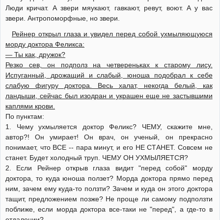
Люди кричат. А звери мяукают, гавкают, ревут, воют. А у вас
звери. Антропоморфные, но звери.
Рейнер открыл глаза и увидел перед собой ухмыляющуюся
морду доктора Феликса:
— Ты как, дружок?
Резко сев, он подполз на четвереньках к старому лису.
Испуганный, дрожащий и слабый, юноша подобрал к себе
слабую фигуру доктора. Весь халат, некогда белый, как
ландыши, сейчас был изодран и украшен еще не застывшими
каплями крови.
По пунктам:
1. Чему ухмыляется доктор Феликс? ЧЕМУ, скажите мне,
автор?! Он умирает! Он врач, он ученый, он прекрасно
понимает, что ВСЕ -- пара минут, и его НЕ СТАНЕТ. Совсем не
станет. Будет холодный труп. ЧЕМУ ОН УХМЫЛЯЕТСЯ?
2. Если Рейнер открыв глаза видит "перед собой" морду
доктора, то куда юноша ползет? Морда доктора прямо перед
ним, зачем ему куда-то ползти? Зачем и куда он этого доктора
тащит, предложением позже? Не проще ли самому подползти
поближе, если морда доктора все-таки не "перед", а где-то в
отдалении?