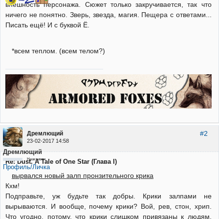
внешность персонажа. Сюжет только закручивается, так что
ничего не понятно. Зверь, звезда, магия. Пещера с ответами...
Писать ещё! И с буквой Ё.
*всем теплом. (всем телом?)
#2
Дремлющий
23-02-2017 14:58
Дремлющий
Неактивен
Re: Dust. A Tale of One Star (Глава I)
Профиль/Личка
вырвался новый залп пронзительного крика
Кхм!
Подправьте, уж будьте так добры. Крики залпами не
вырываются. И вообще, почему крики? Вой, рев, стон, хрип.
Что угодно, потому, что крики слишком привязаны к людям.