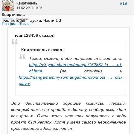
#19
Квиртинель
14-02-2024 10:25
Квиртинель
Неактивен
Re: История Тауски. Части 1-3
Профиль/Личка
ivan123456 сказал:
Квиртинель сказал:
Тогда, может, тебе понравится и вот это:
https://v3.yaoi-chan.me/manga/162887-lo … rd-
of.html
(не окончен) и
https://mangamammy.ru/manga/monotonnost … c/1-
glava/
Это действительно хорошие комиксы. Первый,
который так и не пришёл к финалу, вообще выглядит
как фильм. Очень жаль, что так получилось, а ведь
проект был неплох. Хотя у меня самого неоконченное
произведение здесь валяется.