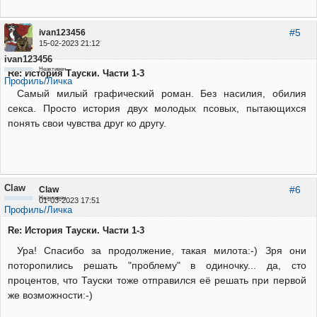
#5
ivan123456
15-02-2023 21:12
ivan123456
Неактивен
Re: История Тауски. Части 1-3
Профиль/Личка
Самый милый графический роман. Без насилия, обилия
секса. Просто история двух молодых псовых, пытающихся
понять свои чувства друг ко другу.
Claw
#6
Claw
Неактивен
01-03-2023 17:51
Профиль/Личка
Re: История Тауски. Части 1-3
Ура! Спасибо за продолжение, такая милота:-) Зря они
поторопились решать "проблему" в одиночку... да, сто
процентов, что Тауски тоже отправился её решать при первой
же возможности:-)