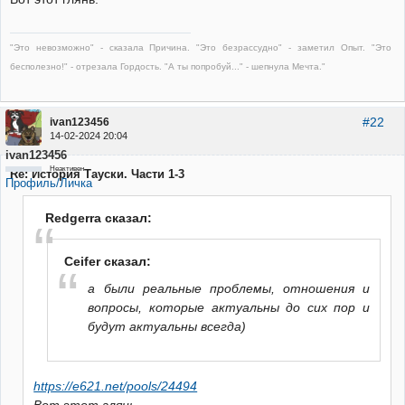
"Это невозможно" - сказала Причина. "Это безрассудно" - заметил Опыт. "Это
бесполезно!" - отрезала Гордость. "А ты попробуй..." - шепнула Мечта."
#22
ivan123456
14-02-2024 20:04
ivan123456
Неактивен
Re: История Тауски. Части 1-3
Профиль/Личка
Redgerra сказал:
Ceifer сказал:
а были реальные проблемы, отношения и
вопросы, которые актуальны до сих пор и
будут актуальны всегда)
https://e621.net/pools/24494
Вот этот глянь.