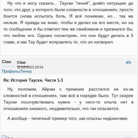
Ну что я могу сказать... Тауски "гений", довёл ситуацию до
того, что друг, у которого были сложности в отношениях, просто
боится снова испытать боль. Я всё понимаю, но... так же
нельзя. Я правда не знаю, чтобы я делал на его месте, но на
то сообщение я бы ответил тем же смайликом и признался бы,
что люблю его. Однако посмотрим, что они будут делать в 5
главе, и как Тау будет исправлять то, что он натворил.
Claw
#9
Claw
Неактивен
11-05-2023 20:54
Профиль/Личка
Re: История Тауски. Части 1-3
Ну, положим, Айрам с прежним расстался не из-за
сложностей в отношениях, там всё в порядке было. Тут скорее
Тауски посочувствовать нужно - у него-то опыта нет в
отношениях никакого, неудивительно, что так опасается.
А вообще - типичный пример того, как опасны недомолвки.