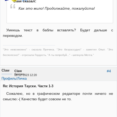
Claw сказал:
Как это мило! Продолжайте, пожалуйста!
Умеешь текст в баблы вставлять? Будет дальше с
переводом.
"Это невозможно" - сказала Причина. "Это безрассудно" - заметил Опыт. "Это
бесполезно!" - отрезала Гордость. "А ты попробуй..." - шепнула Мечта."
Claw
#4
Claw
Неактивен
06-02-2023 12:20
Профиль/Личка
Re: История Тауски. Части 1-3
Сожалею, но в графическом редакторе почти ничего не
смыслю:-( Качество будет совсем не то.