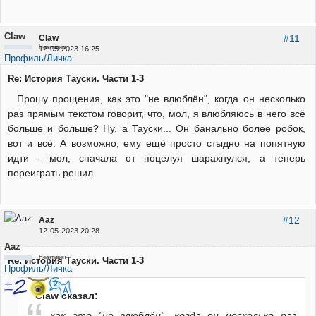
Claw
#11
Claw
Неактивен
12-05-2023 16:25
Профиль/Личка
Re: История Тауски. Части 1-3
Прошу прощения, как это "не влюблён", когда он несколько
раз прямым текстом говорит, что, мол, я влюбляюсь в него всё
больше и больше? Ну, а Тауски... Он банально более робок,
вот и всё. А возможно, ему ещё просто стыдно на попятную
идти - мол, сначала от поцелуя шарахнулся, а теперь
переиграть решил.
#12
Aaz
12-05-2023 20:28
Aaz
Неактивен
Re: История Тауски. Части 1-3
Профиль/Личка
Claw сказал:
как это "не влюблён", когда он несколько раз