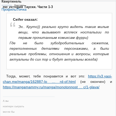
Квиртинель
Неактивен
Re: История Тауски. Части 1-3
Профиль/Личка
Ceifer сказал:
Эх.. Круто)) реально круто видеть такие милые
вещи, что вызывают всплеск ностальгии по
первым прочитанным комиксам фурри)
Где не было зубодробительных сюжетов,
переполненных деталями персонажами, а были
реальные проблемы, отношения и вопросы, которые
актуальны до сих пор и будут актуальны всегда)
Тогда, может, тебе понравится и вот это:
https://v3.yaoi-
chan.me/manga/162887-lo … rd-of.html
(не окончен) и
https://mangamammy.ru/manga/monotonnost … c/1-glava/
А вы
ноктюрн сыграть
могли бы