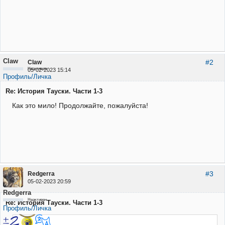
Claw
#2
Claw
Неактивен
05-02-2023 15:14
Профиль/Личка
Re: История Тауски. Части 1-3
Как это мило! Продолжайте, пожалуйста!
#3
Redgerra
05-02-2023 20:59
Redgerra
Неактивен
Re: История Тауски. Части 1-3
Профиль/Личка