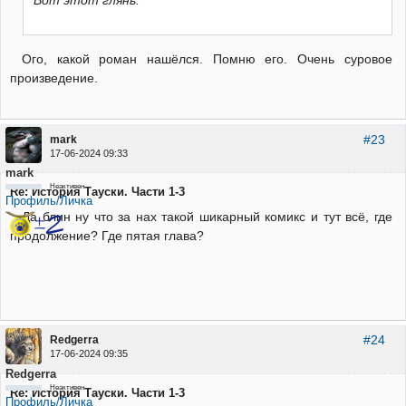
Ого, какой роман нашёлся. Помню его. Очень суровое
произведение.
#23
mark
17-06-2024 09:33
mark
Неактивен
Re: История Тауски. Части 1-3
Профиль/Личка
Да блин ну что за нах такой шикарный комикс и тут всё, где
продолжение? Где пятая глава?
#24
Redgerra
17-06-2024 09:35
Redgerra
Неактивен
Re: История Тауски. Части 1-3
Профиль/Личка