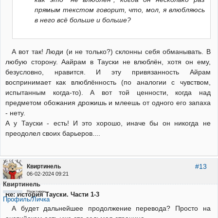
прямым текстом говорит, что, мол, я влюбляюсь
в него всё больше и больше?
А вот так! Люди (и не только?) склонны себя обманывать. В
любую сторону. Аайрам в Тауски не влюблён, хотя он ему,
безусловно, нравится. И эту привязанность Айрам
воспринимает как влюблённость (по аналогии с чувством,
испытанным когда-то). А вот той ценности, когда над
предметом обожания дрожишь и млеешь от одного его запаха
- нету.
А у Тауски - есть! И это хорошо, иначе бы он никогда не
преодолел своих барьеров....
#13
Квиртинель
06-02-2024 09:21
Квиртинель
Неактивен
Re: История Тауски. Части 1-3
Профиль/Личка
А будет дальнейшее продолжение перевода? Просто на