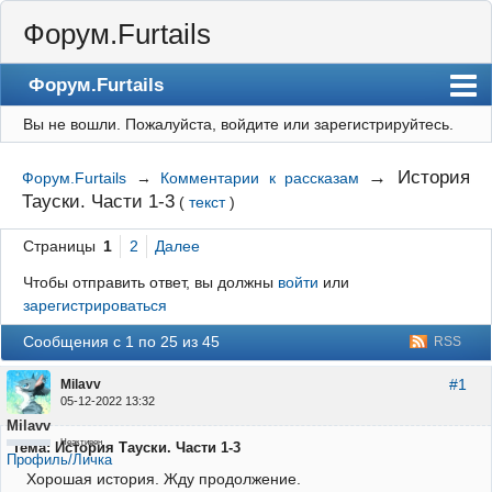
Форум.Furtails
Форум.Furtails
Вы не вошли.
Пожалуйста, войдите или зарегистрируйтесь.
На сайт
Форум
→
История
Форум.Furtails
→
Комментарии к рассказам
Тауски. Части 1-3
(
текст
)
Регистрация
Вход
Страницы
1
2
Далее
Чтобы отправить ответ, вы должны
войти
или
зарегистрироваться
Сообщения с 1 по 25 из 45
RSS
#1
Milavv
05-12-2022 13:32
Milavv
Неактивен
Тема: История Тауски. Части 1-3
Профиль/Личка
Хорошая история. Жду продолжение.