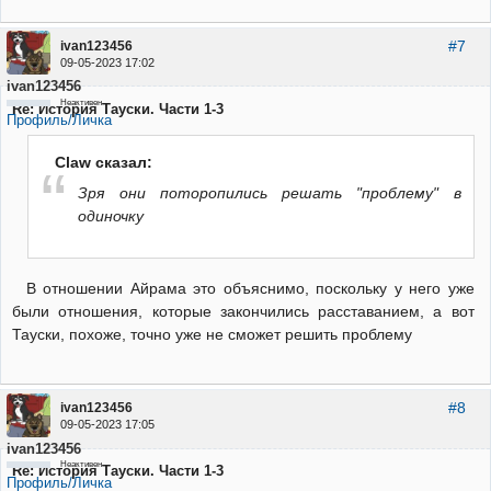
#7
ivan123456
09-05-2023 17:02
ivan123456
Неактивен
Re: История Тауски. Части 1-3
Профиль/Личка
Claw сказал:
Зря они поторопились решать "проблему" в
одиночку
В отношении Айрама это объяснимо, поскольку у него уже
были отношения, которые закончились расставанием, а вот
Тауски, похоже, точно уже не сможет решить проблему
#8
ivan123456
09-05-2023 17:05
ivan123456
Неактивен
Re: История Тауски. Части 1-3
Профиль/Личка