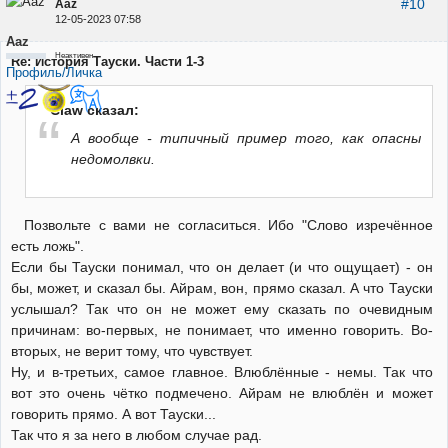
#10
Aaz
12-05-2023 07:58
Aaz
Неактивен
Re: История Тауски. Части 1-3
Профиль/Личка
Claw сказал:
А вообще - типичный пример того, как опасны
недомолвки.
Позвольте с вами не согласиться. Ибо "Слово изречённое
есть ложь".
Если бы Тауски понимал, что он делает (и что ощущает) - он
бы, может, и сказал бы. Айрам, вон, прямо сказал. А что Тауски
услышал? Так что он не может ему сказать по очевидным
причинам: во-первых, не понимает, что именно говорить. Во-
вторых, не верит тому, что чувствует.
Ну, и в-третьих, самое главное. Влюблённые - немы. Так что
вот это очень чётко подмечено. Айрам не влюблён и может
говорить прямо. А вот Тауски...
Так что я за него в любом случае рад.