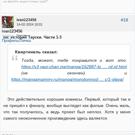
на флейте водосточных труб?
#18
ivan123456
14-02-2024 10:01
ivan123456
Неактивен
Re: История Тауски. Части 1-3
Профиль/Личка
Квиртинель сказал:
Тогда, может, тебе понравится и вот это:
https://v3.yaoi-chan.me/manga/162887-lo … rd-of.html
(не окончен) и
https://mangamammy.ru/manga/monotonnost … c/1-glava/
Это действительно хорошие комиксы. Первый, который так и
не пришёл к финалу, вообще выглядит как фильм. Очень жаль,
что так получилось, а ведь проект был неплох. Хотя у меня
самого неоконченное произведение здесь валяется.