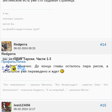
английском есть уже сто седьмая страница.
А вы
ноктюрн сыграть
могли бы
на флейте водосточных труб?
#14
Redgerra
06-02-2024 09:33
Redgerra
Неактивен
Re: История Тауски. Части 1-3
Профиль/Личка
Будет конечно. До конца главы осталось пара рисов, а
остальное уже переведено и ждет
"Это невозможно" - сказала Причина. "Это безрассудно" - заметил Опыт. "Это
бесполезно!" - отрезала Гордость. "А ты попробуй..." - шепнула Мечта."
#15
ivan123456
06-02-2024 12:17