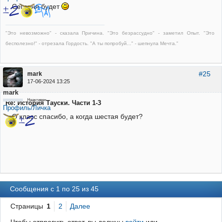
Сегодня будет
"Это невозможно" - сказала Причина. "Это безрассудно" - заметил Опыт. "Это
бесполезно!" - отрезала Гордость. "А ты попробуй..." - шепнула Мечта."
#25
mark
17-06-2024 13:25
mark
Неактивен
Re: История Тауски. Части 1-3
Профиль/Личка
О класс спасибо, а когда шестая будет?
Сообщения с 1 по 25 из 45
Страницы
1
2
Далее