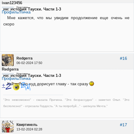
ivan123456
Неактивен
Re: История Тауски. Части 1-3
Профиль/Личка
Мне кажется, что мы увидим продолжение еще очень не
скоро
#16
Redgerra
06-02-2024 17:50
Redgerra
Неактивен
Re: История Тауски. Части 1-3
Профиль/Личка
Как только худ дорисует главу - так сразу
"Это невозможно" - сказала Причина. "Это безрассудно" - заметил Опыт. "Это
бесполезно!" - отрезала Гордость. "А ты попробуй..." - шепнула Мечта."
#17
Квиртинель
13-02-2024 02:28