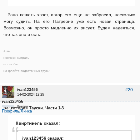
Рано вешать хвост, автор его еще не забросил, насколько
могу судить. На его Патреоне уже есть новая страница.
Возможно, он просто медленно их рисует. Будем надеяться,
что так оно и есть.
А вы
ноктюрн сыграть
могли бы
на флейте водосточных труб?
#20
ivan123456
14-02-2024 12:25
ivan123456
Неактивен
Re: История Тауски. Части 1-3
Профиль/Личка
Квиртинель сказал:
ivan123456 сказал: