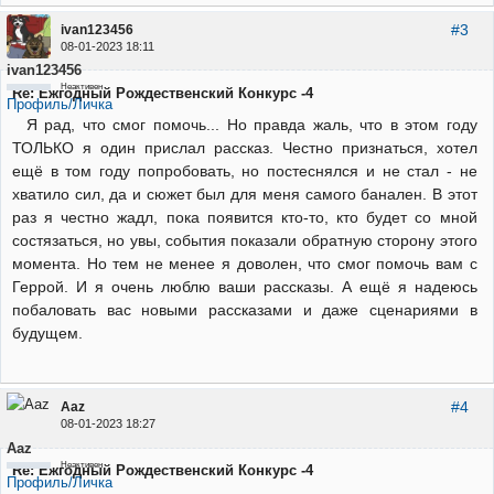
#3
ivan123456
08-01-2023 18:11
ivan123456
Неактивен
Re: Ежгодный Рождественский Конкурс -4
Профиль/Личка
Я рад, что смог помочь... Но правда жаль, что в этом году
ТОЛЬКО я один прислал рассказ. Честно признаться, хотел
ещё в том году попробовать, но постеснялся и не стал - не
хватило сил, да и сюжет был для меня самого банален. В этот
раз я честно жадл, пока появится кто-то, кто будет со мной
состязаться, но увы, события показали обратную сторону этого
момента. Но тем не менее я доволен, что смог помочь вам с
Геррой. И я очень люблю ваши рассказы. А ещё я надеюсь
побаловать вас новыми рассказами и даже сценариями в
будущем.
#4
Aaz
08-01-2023 18:27
Aaz
Неактивен
Re: Ежгодный Рождественский Конкурс -4
Профиль/Личка