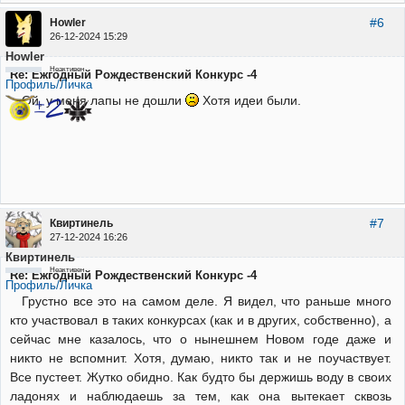
#6
Howler
26-12-2024 15:29
Howler
Неактивен
Re: Ежгодный Рождественский Конкурс -4
Профиль/Личка
Ой, у меня лапы не дошли
Хотя идеи были.
#7
Квиртинель
27-12-2024 16:26
Квиртинель
Неактивен
Re: Ежгодный Рождественский Конкурс -4
Профиль/Личка
Грустно все это на самом деле. Я видел, что раньше много
кто участвовал в таких конкурсах (как и в других, собственно), а
сейчас мне казалось, что о нынешнем Новом годе даже и
никто не вспомнит. Хотя, думаю, никто так и не поучаствует.
Все пустеет. Жутко обидно. Как будто бы держишь воду в своих
ладонях и наблюдаешь за тем, как она вытекает сквозь