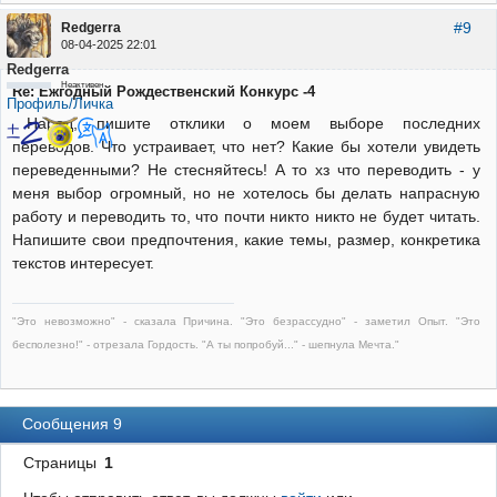
#9
Redgerra
08-04-2025 22:01
Redgerra
Неактивен
Re: Ежгодный Рождественский Конкурс -4
Профиль/Личка
Народ, пишите отклики о моем выборе последних
переводов. Что устраивает, что нет? Какие бы хотели увидеть
переведенными? Не стесняйтесь! А то хз что переводить - у
меня выбор огромный, но не хотелось бы делать напрасную
работу и переводить то, что почти никто никто не будет читать.
Напишите свои предпочтения, какие темы, размер, конкретика
текстов интересует.
"Это невозможно" - сказала Причина. "Это безрассудно" - заметил Опыт. "Это
бесполезно!" - отрезала Гордость. "А ты попробуй..." - шепнула Мечта."
Сообщения 9
Страницы
1