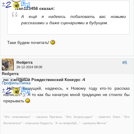
ivan123456 сказал:
А ещё я надеюсь побаловать вас новыми
рассказами и даже сценариями в будущем.
Таки будем почитать!
#5
Redgerra
26-12-2024 08:08
Redgerra
Неактивен
Re: Ежгодный Рождественский Конкурс -4
Профиль/Личка
Народ пишущий, надеюсь, к Новому году кто-то рассказ
написал?:). А то как бы начатую мной традицию не стоило бы
прерывать
.
"Это невозможно" - сказала Причина. "Это безрассудно" - заметил Опыт. "Это
бесполезно!" - отрезала Гордость. "А ты попробуй..." - шепнула Мечта."