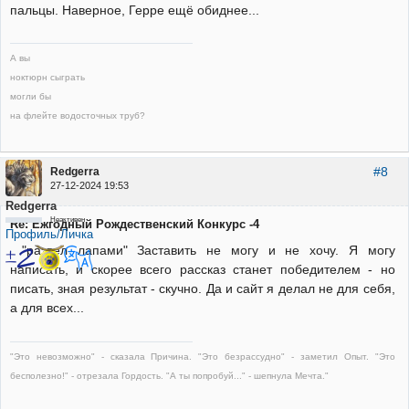
пальцы. Наверное, Герре ещё обиднее...
А вы
ноктюрн сыграть
могли бы
на флейте водосточных труб?
#8
Redgerra
27-12-2024 19:53
Redgerra
Неактивен
Re: Ежгодный Рождественский Конкурс -4
Профиль/Личка
"развел лапами" Заставить не могу и не хочу. Я могу
написать, и скорее всего рассказ станет победителем - но
писать, зная результат - скучно. Да и сайт я делал не для себя,
а для всех...
"Это невозможно" - сказала Причина. "Это безрассудно" - заметил Опыт. "Это
бесполезно!" - отрезала Гордость. "А ты попробуй..." - шепнула Мечта."