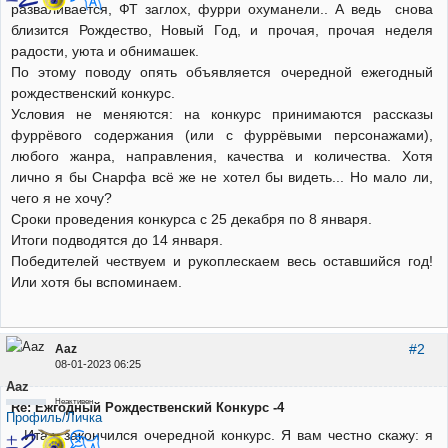
разваливается, ФТ заглох, фурри охуманели.. А ведь снова
близится Рождество, Новый Год, и прочая, прочая неделя
радости, уюта и обнимашек.
По этому поводу опять объявляется очередной ежегодный
рождественский конкурс.
Условия не меняются: на конкурс принимаются рассказы
фуррёвого содержания (или с фуррёвыми персонажами),
любого жанра, направления, качества и количества. Хотя
лично я бы Снарфа всё же не хотел бы видеть... Но мало ли,
чего я не хочу?
Сроки проведения конкурса с 25 декабря по 8 января.
Итоги подводятся до 14 января.
Победителей чествуем и рукоплескаем весь оставшийся год!
Или хотя бы вспоминаем.
#2
Aaz
08-01-2023 06:25
Aaz
Неактивен
Re: Ежгодный Рождественский Конкурс -4
Профиль/Личка
Итак, закончился очередной конкурс. Я вам честно скажу: я