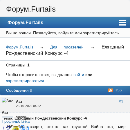
Форум.Furtails
Форум.Furtails
Вы не вошли.
Пожалуйста, войдите или зарегистрируйтесь.
На сайт
Форум
→
Ежгодный
Форум.Furtails
→
Для писателей
Рождественский Конкурс -4
Регистрация
Вход
Страницы
1
Чтобы отправить ответ, вы должны
войти
или
зарегистрироваться
Сообщения 9
RSS
#1
Aaz
26-10-2022 04:22
Aaz
Неактивен
Тема: Ежгодный Рождественский Конкурс -4
Профиль/Личка
Ой, ребят-зверят, что-то так грустно! Война эта, мир