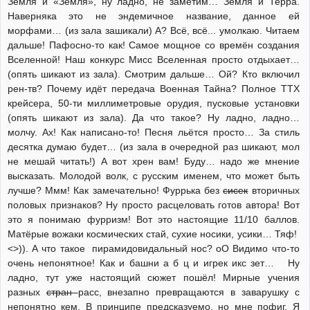
Земля и «Земля», ну ладно, не заметим… Земля и Терра.
Наверняка это не эндемичное название, данное ей
морфами… (из зала зашикали) А? Всё, всё... умолкаю. Читаем
дальше! Пафосно-то как! Самое мощное со времён создания
Вселенной! Наш конкурс Мисс Вселенная просто отдыхает…
(опять шикают из зала). Смотрим дальше… Ой? Кто включил
рен-тв? Почему идёт передача Военная Тайна? Полное ТТХ
крейсера, 50-ти миллиметровые орудия, пусковые установки
(опять шикают из зала). Да что такое? Ну ладно, ладно…
молчу. Ах! Как написано-то! Песня льётся просто… За стиль
десятка думаю будет… (из зала в очередной раз шикают, мол
не мешай читать!) А вот хрен вам! Буду… надо же мнение
высказать. Молодой волк, с русским именем, что может быть
лучше? Ммм! Как замечательно! Фуррька без
сисек
вторичных
половых признаков? Ну просто расцеловать готов автора! Вот
это я понимаю фурризм! Вот это настоящие 11/10 баллов.
Матёрые вожаки космических стай, сухие носики, усики… Тяф!
<>)). А что такое пирамидовидальный нос? оО Видимо что-то
очень непонятное! Как и башни а б ц и игрек икс зет… Ну
ладно, тут уже настоящий сюжет пошёл! Мирные учения
разных
стран
расс, внезапно превращаются в заварушку с
непонятно кем. В принципе предсказуемо, но мне пофиг. Я