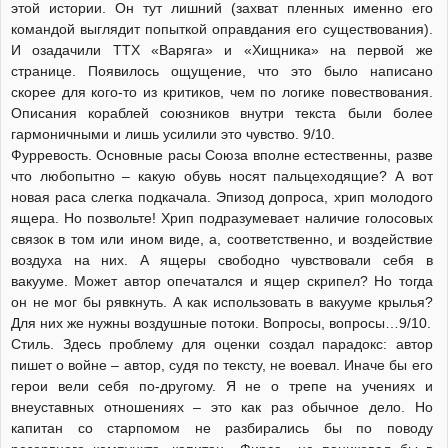
этой истории. Он тут лишний (захват пленных именно его
командой выглядит попыткой оправдания его существования).
И озадачили ТТХ «Варяга» и «Хищника» на первой же
странице. Появилось ощущение, что это было написано
скорее для кого-то из критиков, чем по логике повествования.
Описания кораблей союзников внутри текста были более
гармоничными и лишь усилили это чувство. 9/10.
Фурревость. Основные расы Союза вполне естественны, разве
что любопытно – какую обувь носят пальцеходящие? А вот
новая раса слегка подкачала. Эпизод допроса, хрип молодого
ящера. Но позвольте! Хрип подразумевает наличие голосовых
связок в том или ином виде, а, соответственно, и воздействие
воздуха на них. А ящеры свободно чувствовали себя в
вакууме. Может автор опечатался и ящер скрипел? Но тогда
он не мог бы рявкнуть. А как использовать в вакууме крылья?
Для них же нужны воздушные потоки. Вопросы, вопросы…9/10.
Стиль. Здесь проблему для оценки создал парадокс: автор
пишет о войне – автор, судя по тексту, не воевал. Иначе бы его
герои вели себя по-другому. Я не о трепе на учениях и
внеуставных отношениях – это как раз обычное дело. Но
капитан со старпомом не разбирались бы по поводу