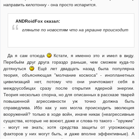
направить килотонну - она просто испарится.
ANDRoidFox сказал:
гляньте по новостям что на украине происходит
Да я сам отсюда
Кстати, я именно это и имел в виду.
Перебьём друг друга гораздо раньше, чем сможем куда-то
дотянуться
Ещё лет двадцать назад была популярна
теория, объясняющая "молчание космоса" - инопланетных
цивилизаций нет, потому что они уничтожают себя в
междоусобицах сразу после открытия ядерной энергии.
Теория несколько спорна, но для описанных в рассказе тварей
повышенной агрессивности уж точно должна быть
справедлива. Ибо как у них могла происходить эволюция
вооружений? только в ходе войн, иначе никак (неагрессивные
существа, которые не воюют, даже и слова-то такого - "оружие"
- могут не знать; хотя средства защиты от угрожающих
факторов у них могут быть, и даже вполне эффективные). А