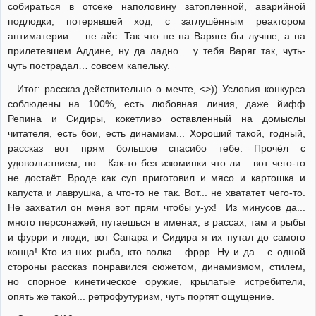
собираться в отсеке наполовину затопленной, аварийной
подлодки, потерявшей ход, с заглушённым реактором
антиматерии... не айс. Так что не на Варяге бы лучше, а на
прилетевшем Аддине, ну да ладно… у тебя Варяг так, чуть-
чуть пострадал… совсем капельку.
Итог: рассказ действительно о мечте, <>)) Условия конкурса
соблюдены на 100%, есть любовная линия, даже йифф
Репина и Сидиры, кокетливо оставленный на домыслы
читателя, есть бои, есть динамизм... Хороший такой, годный,
рассказ вот прям большое спасибо тебе. Прочёл с
удовольствием, но... Как-то без изюминки что ли... вот чего-то
не достаёт. Вроде как суп приготовил и мясо и картошка и
капуста и лаврушка, а что-то не так. Вот... не хвататет чего-то.
Не захватил он меня вот прям чтобы у-ух! Из минусов да...
много персонажей, путаешься в именах, в рассах, там и рыбы
и фурри и люди, вот Санара и Сидира я их путал до самого
конца! Кто из них рыба, кто волка... фррр. Ну и да... с одной
стороны рассказ понравился сюжетом, динамизмом, стилем,
но спорное кинетическое оружие, крылатые истребители,
опять же такой... ретрофутуризм, чуть портят ощущение.