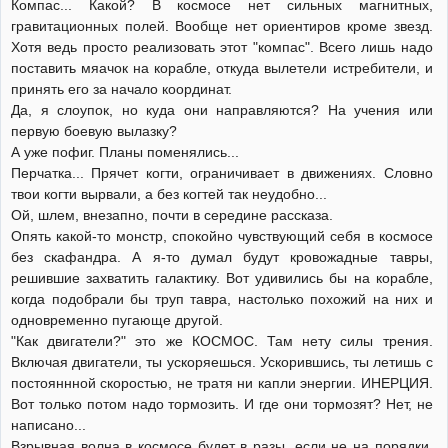
Компас... Какой? В космосе нет сильных магнитных,
гравитационных полей. Вообще нет ориентиров кроме звезд.
Хотя ведь просто реализовать этот "компас". Всего лишь надо
поставить мяачок на корабле, откуда вылетели истребители, и
принять его за начало координат.
Да, я слоупок, но куда они направляются? На учения или
первую боевую вылазку?
А уже пофиг. Планы поменялись...
Перчатка... Прячет когти, ограничивает в движениях. Словно
твои когти вырвали, а без когтей так неудобно...
Ой, шлем, внезапно, почти в середине рассказа.
Опять какой-то монстр, спокойно чувствующий себя в космосе
без скафандра. А я-то думал будут кровожадные тавры,
решившие захватить галактику. Вот удивились бы на корабле,
когда подобрали бы труп тавра, настолько похожий на них и
одновременно пугающе другой.
"Как двигатели?" это же КОСМОС. Там нету силы трения.
Включая двигатели, ты ускоряешься. Ускорившись, ты летишь с
постояннной скоростью, не тратя ни капли энергии. ИНЕРЦИЯ.
Вот только потом надо тормозить. И где они тормозят? Нет, не
написано...
Взрывная волна в космосе будет в разы, если не на порядки,