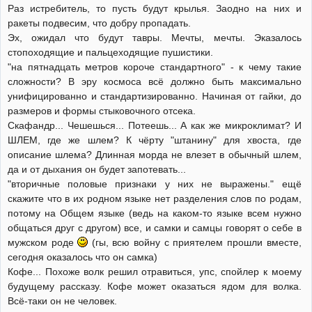
Раз истребитель, то пусть будут крылья. Заодно на них и
ракеты подвесим, что добру пропадать.
Эх, ожидал что будут тавры. Мечты, мечты. Эказалось
стопоходящие и пальцеходящие пушистики.
"на пятнадцать метров короче стандартного" - к чему такие
сложности? В эру космоса всё должно быть максимально
унифицированно и стандартизированно. Начиная от гайки, до
размеров и формы стыковочного отсека.
Скафандр... Чешешься... Потеешь... А как же микроклимат? И
ШЛЕМ, где же шлем? К чёрту "штанину" для хвоста, где
описание шлема? Длинная морда не влезет в обычный шлем,
да и от дыхания он будет запотевать...
"вторичные половые признаки у них не выражены." ещё
скажите что в их родном языке нет разделения слов по родам,
потому на Общем языке (ведь на каком-то языке всем нужно
общаться друг с другом) все, и самки и самцы говорят о себе в
мужском роде
(гы, всю войну с приятелем прошли вместе,
сегодня оказалось что он самка)
Кофе... Похоже волк решил отравиться, упс, спойлер к моему
будущему рассказу. Кофе может оказаться ядом для волка.
Всё-таки он не человек.