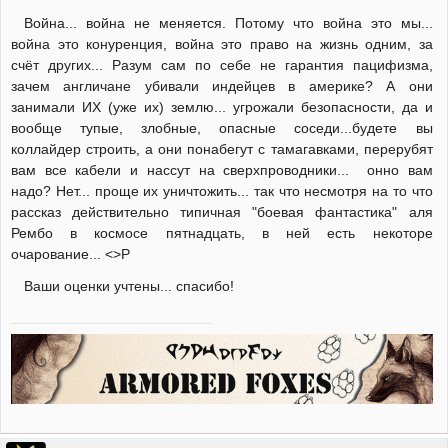
Война... война не меняется. Потому что война это мы...
война это конуренция, война это право на жизнь одним, за
счёт других... Разум сам по себе не гарантия пацифизма,
зачем англичане убивали индейцев в америке? А они
занимали ИХ (уже их) землю... угрожали безопасности, да и
вообще тупые, злобные, опасные соседи...будете вы
коллайдер строить, а они понабегут с тамагавками, перерубят
вам все кабели и нассут на сверхпроводники... онно вам
надо? Нет... проще их уничтожить... так что несмотря на то что
рассказ действительно типичная "боевая фантастика" аля
Рембо в космосе пятнадцать, в ней есть некоторе
очарование... <>P
Ваши оценки учтены... спасибо!