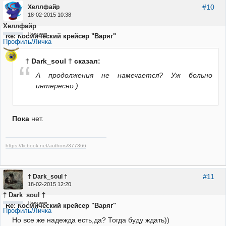
#10
Хеллфайр
18-02-2015 10:38
Хеллфайр
Неактивен
Re: Космический крейсер "Варяг"
Профиль/Личка
† Dark_soul † сказал:
А продолжения не намечается? Уж больно
интересно:)
Пока
нет.
https://ficbook.net/authors/377366
#11
† Dark_soul †
18-02-2015 12:20
† Dark_soul †
Неактивен
Re: Космический крейсер "Варяг"
Профиль/Личка
Но все же надежда есть,да? Тогда буду ждать))