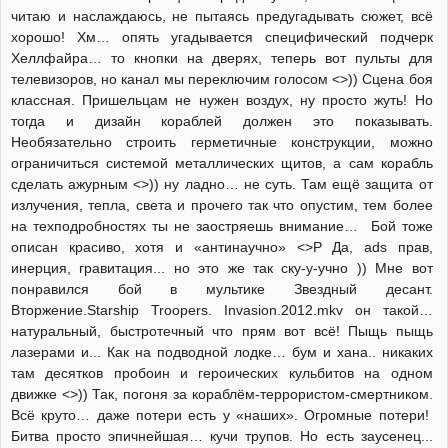
читаю и наслаждаюсь, не пытаясь предугадывать сюжет, всё
хорошо! Хм… опять угадывается специфический подчерк
Хеллфайра… то кнопки на дверях, теперь вот пульты для
телевизоров, но канал мы переключим голосом <>)) Сцена боя
классная. Пришельцам не нужен воздух, ну просто жуть! Но
тогда и дизайн кораблей должен это показывать.
Необязательно строить герметичные конструкции, можно
ограничиться системой металлических щитов, а сам корабль
сделать ажурным <>)) ну ладно… не суть. Там ещё защита от
излучения, тепла, света и прочего так что опустим, тем более
на техподробностях ты не заостряешь внимание… Бой тоже
описан красиво, хотя и «антинаучно» <>P Да, ads прав,
инерция, гравитация... но это же так ску-у-учно )) Мне вот
понравился бой в мультике Звездный десант.
Вторжение.Starship Troopers. Invasion.2012.mkv он такой…
натуральный, быстротечный что прям вот всё! Пыщь пыщь
лазерами и... Как на подводной лодке… бум и хана.. никаких
там десятков пробоин и героических кульбитов на одном
движке <>)) Так, погоня за кораблём-террористом-смертником.
Всё круто… даже потери есть у «наших». Огромные потери!
Битва просто эпичнейшая… кучи трупов. Но есть заусенец...