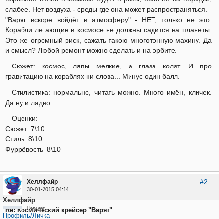
слабее. Нет воздуха - среды где она может распространяться.
"Варяг вскоре войдёт в атмосферу" - НЕТ, только не это.
Корабли летающие в космосе не должны садится на планеты.
Это же огромный риск, сажать такою многотонную махину. Да
и смысл? Любой ремонт можно сделать и на орбите.
Сюжет: космос, ляпы мелкие, а глаза колят. И про
гравитацию на кораблях ни слова... Минус один балл.
Стилистика: нормально, читать можно. Много имён, кличек.
Да ну и ладно.
Оценки:
Сюжет: 7\10
Стиль: 8\10
Фуррёвость: 8\10
#2
Хеллфайр
30-01-2015 04:14
Хеллфайр
Неактивен
Re: Космический крейсер "Варяг"
Профиль/Личка