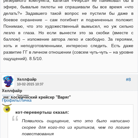
резервного компункта, капитан «Фирса» не паниковал бы в
эфире, бывалые пилоты не спрашивали бы все время «что
делать?» Задавшего такой вопрос не пустили бы даже в
боевое охранение – сам погибнет и подчиненных положит.
Понимаю, что это художественный вымысел, но уж сильно
лезло в глаза. Но если вынести это за скобки (вместе с
баллом) – изложение автора легко и свободно. За героями,
хоть и неподготовленными, интересно следить. Есть даже
развитие ГГ в личном отношении (совсем чуть-чуть – на уровне
ощущений). 8.5/10.
#8
Хеллфайр
10-02-2015 10:37
Хеллфайр
Неактивен
Re: Космический крейсер "Варяг"
Профиль/Личка
кот-перевертыш сказал:
Появилось ощущение, что это было написано
скорее для кого-то из критиков, чем по логике
повествования