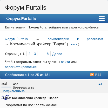
Форум.Furtails
Форум.Furtails
Вы не вошли.
Пожалуйста, войдите или зарегистрируйтесь.
На сайт
Форум
Форум.Furtails
→
Комментарии к рассказам
→
Космический крейсер "Варяг"
(
текст
)
Регистрация
Страницы
1
2
3
…
8
Далее
Вход
Чтобы отправить ответ, вы должны
войти
или
зарегистрироваться
Сообщения с 1 по 25 из 181
RSS
asd
#1
asd
Неактивен
29-01-2015 18:59
Профиль/Личка
Тема: Космический крейсер "Варяг"
*бормочит по нос* опять космос...