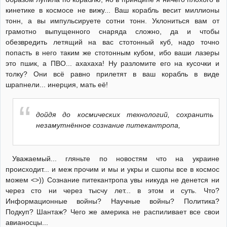
кинетике в космосе не вижу... Ваш корабль весит миллионы
тонн, а вы импульсируете сотни тонн. Уклониться вам от
грамотно выпущенного снаряда сложно, да и чтобы
обезвредить летящий на вас стотонный куб, надо точно
попасть в него таким же стотонным кубом, ибо ваши лазеры
это пшик, а ПВО... ахахаха! Ну разломите его на кусочки и
толку? Они всё равно прилетят в ваш корабль в виде
шрапнели... инерция, мать её!
дойдя до космических технологий, сохранить
незамутнённое сознание питекантропа,
Уважаемый... гляньте по новостям что на украине
происходит... и меж прочим и мы и укры и сшопы все в космос
можем <>)) Сознание питекантропа увы никуда не денется ни
через сто ни через тысчу лет... в этом и суть. Что?
Информационные войны? Научные войны? Политика?
Подкуп? Шантаж? Чего же америка не распиливает все свои
авианосцы...