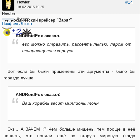
#14
Howler
18-02-2015 19:25
Howler
Неактивен
Re: Космический крейсер "Варяг"
Профиль/Личка
ANDRoidFox сказал:
его можно отразить, рассеять пылью, паром от
испарающегося корпуса
Вот если бы были применены эти аргументы - было бы
гораздо лучше.
ANDRoidFox сказал:
Ваш корабль весит миллионы тонн
Э-э... А ЗАЧЕМ :? Чем больше мишень, тем проще в неё
попасть, это поняли ещё во вторую мировую (когда