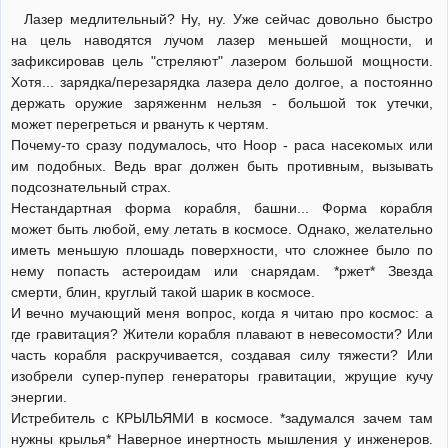
Лазер медлительный? Ну, ну. Уже сейчас довольно быстро
на цель наводятся лучом лазер меньшей мощности, и
зафиксировав цель "стреляют" лазером большой мощности.
Хотя... зарядка/перезарядка лазера дело долгое, а постоянно
держать оружие заряженнм нельзя - большой ток утечки,
может перегреться и рвануть к чертям.
Почему-то сразу подумалось, что Ноор - раса насекомых или
им подобных. Ведь враг должен быть противным, вызывать
подсознательный страх.
Нестандартная форма корабля, башни... Форма корабля
может быть любой, ему летать в космосе. Однако, желательно
иметь меньшую плошадь поверхности, что сложнее было по
нему попасть астероидам или снарядам. *ржет* Звезда
смерти, блин, круглый такой шарик в космосе.
И вечно мучающий меня вопрос, когда я читаю про космос: а
где гравитация? Жители корабля плавают в невесомости? Или
часть корабля раскручивается, создавая силу тяжести? Или
изобрели супер-пупер генераторы гравитации, жрущие кучу
энергии.
Истребитель с КРЫЛЬЯМИ в космосе. *задумался зачем там
нужны крылья* Наверное инертность мышления у инженеров.