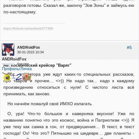
разговоров готовы. Сказал же, закончу "Зов Зоны" и займусь ею
по-настоящему.
https://ficbook.net/authors/377366
#5
ANDRoidFox
30-01-2015 10:34
ANDRoidFox
Неактивен
Re: Космический крейсер "Варяг"
Профиль/Личка
Вот... от автора уже ждут каких-то специальных рассказов,
про тавров и прочее... <>)) Не надо так... надо к каждому
произведению относиться с нуля! С чистого листа всё
принимать, как заново.
Но начнём пожалуй своё ИМХО излагать.
О, ура! Что-то большое и наверняка вкусное! Уже по
названию понятно что это космос, война и Патриотизм <>)) Я
уже теку как самка в гон, от предвкушения… В текст, в текст
господа! Ох! Что это? Пятнышко на шедевре… две планеты -