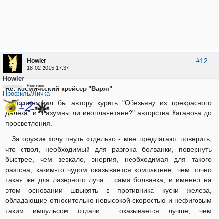
#12
Howler
18-02-2015 17:37
Howler
Неактивен
Re: Космический крейсер "Варяг"
Профиль/Личка
Посоветовал бы автору курить "Обезьяну из прекрасного
далёка" и "Разумны ли инопланетяне?" авторства Каганова до
просветления.
За оружие хочу пнуть отдельно - мне предлагают поверить,
что ствол, необходимый для разгона болванки, повернуть
быстрее, чем зеркало, энергия, необходимая для такого
разгона, каким-то чудом оказывается компактнее, чем точно
такая же для лазерного луча + сама болванка, и именно на
этом основании швырять в противника куски железа,
обладающие относительно невысокой скоростью и нефиговым
таким импульсом отдачи, оказывается лучше, чем