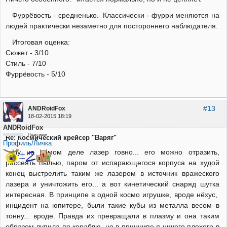
Фуррёвость - средненько. Классически - фурри меняются на
людей практически незаметно для постороннего наблюдателя.
Итоговая оценка:
Сюжет - 3/10
Стиль - 7/10
Фуррёвость - 5/10
#13
ANDRoidFox
18-02-2015 18:19
ANDRoidFox
Неактивен
Re: Космический крейсер "Варяг"
Профиль/Личка
Ну на самом деле лазер говно... его можно отразить,
рассеять пылью, паром от испарающегося корпуса на худой
конец выстрелить таким же лазером в источник вражеского
лазера и уничтожить его... а вот кинетический снаряд шутка
интересная. В принципе в одной космо игрушке, вроде нёхус,
инцидент на юпитере, были такие кубы из металла весом в
тонну... вроде. Правда их превращали в плазму и она таким
образом лупила по кораблю, но в принципе я ничего плохого в