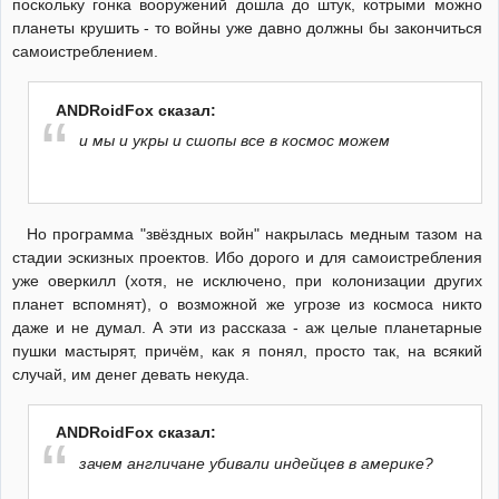
поскольку гонка вооружений дошла до штук, котрыми можно
планеты крушить - то войны уже давно должны бы закончиться
самоистреблением.
ANDRoidFox сказал:
и мы и укры и сшопы все в космос можем
Но программа "звёздных войн" накрылась медным тазом на
стадии эскизных проектов. Ибо дорого и для самоистребления
уже оверкилл (хотя, не исключено, при колонизации других
планет вспомнят), о возможной же угрозе из космоса никто
даже и не думал. А эти из рассказа - аж целые планетарные
пушки мастырят, причём, как я понял, просто так, на всякий
случай, им денег девать некуда.
ANDRoidFox сказал:
зачем англичане убивали индейцев в америке?