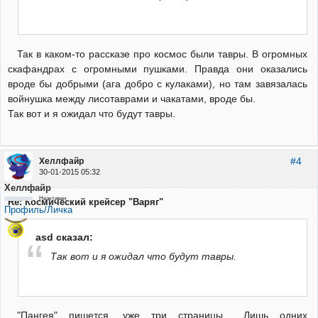
Так в каком-то рассказе про космос были тавры. В огромных
скафандрах с огромными пушками. Правда они оказались
вроде бы добрыми (ага добро с кулаками), но там завязалась
войнушка между лисотаврами и чакатами, вроде бы.
Так вот и я ожидал что будут тавры.
#4
Хеллфайр
30-01-2015 05:32
Хеллфайр
Неактивен
Re: Космический крейсер "Варяг"
Профиль/Личка
asd сказал:
Так вот и я ожидал что будут тавры.
"Пангея" пишется, уже три страницы... Лишь одних