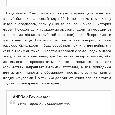
Ради земли. У них была вполне утилитарная цель, а не "мы
вас убьём так, на всякий случай". И не только к мочилову
история сводилась, если уж на то пошло - была и история
любви Покахонтас, и уважаемый американцами (и умерший от
воспаления лёгких в глубокой старости) воин Джеронимо, и
много чего ещё. Вот если бы, как я уже говорил, в сием
рассказе была какая-нибудь серьёзная причина для войны (ну
хотя бы как у англичан - крестьян согнали с земли ради выпаса
овец, и теперь они ищут, где бы какой гектар отмутить, ибо
использовать презервативы и не плодиться в таких
количествах запрещает Великий Ктототам, а все пригодные
для жизни планеты в обозримом пространстве уже заняты
людями/фуррями. Но техника для уничтожения планет в таком
случае противоречит самой идее).
ANDRoidFox сказал:
Нет... проще их уничтожить...