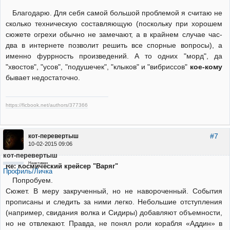
Благодарю. Для себя самой большой проблемой я считаю не
сколько техническую составляющую (поскольку при хорошем
сюжете огрехи обычно не замечают, а в крайнем случае час-
два в интернете позволит решить все спорные вопросы), а
именно фуррность произведений. А то одних "морд", да
"хвостов", "усов", "подушечек", "клыков" и "вибриссов"
кое-кому
бывает недостаточно.
https://ficbook.net/authors/377366
#7
кот-перевертыш
10-02-2015 09:06
кот-перевертыш
Неактивен
Re: Космический крейсер "Варяг"
Профиль/Личка
Попробуем.
Сюжет. В меру закрученный, но не навороченный. События
прописаны и следить за ними легко. Небольшие отступления
(например, свидания волка и Сидиры) добавляют объемности,
но не отвлекают. Правда, не понял роли корабля «Аддин» в