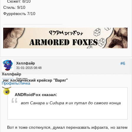
Сюжет: 8/10
Стиль: 9/10
Фуррёвость 7/10
#6
Хеллфайр
31-01-2015 08:48
Хеллфайр
Неактивен
Re: Космический крейсер "Варяг"
Профиль/Личка
ANDRoidFox сказал:
вот Санара и Сидира я их путал до самого конца
Вот я тоже споткнулся, думал переназвать ифракта, но затем