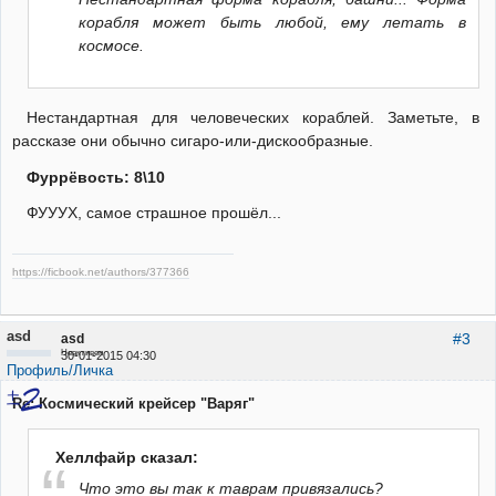
корабля может быть любой, ему летать в
космосе.
Нестандартная для человеческих кораблей. Заметьте, в
рассказе они обычно сигаро-или-дискообразные.
Фуррёвость: 8\10
ФУУУХ, самое страшное прошёл...
https://ficbook.net/authors/377366
asd
#3
asd
Неактивен
30-01-2015 04:30
Профиль/Личка
Re: Космический крейсер "Варяг"
Хеллфайр сказал:
Что это вы так к таврам привязались?