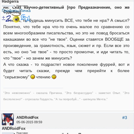
Redgerra
Неактивен
Re: Сказ научно-детективный [про Предназначение, оно же
Профиль/Личка
Судьбец]
Тоесть, ты будешь минусить ВСЕ, что тебе не нра? А смысл?
Понятно, что тебе нра что-то очень малое по сравнению со
всем многообразием писательства, но это не повод бросаться
какашками во все что "не твое". Оценки ставятся ВООБЩЕ за
произведение, за грамотность, язык, сюжет и пр. Если все это
есть, но оно "не твое" - то просто промолчи, и иди читать то,
что "твое" - но зачем же минусить?
А что сказка - то подрастет новое поколение фуррей, вот и
будет читать сказки, прежде чем пререйти к более
"серьезному"
чтению
"Это невозможно" - сказала Причина. "Это безрассудно" - заметил Опыт. "Это
бесполезно!" - отрезала Гордость. "А ты попробуй..." - шепнула Мечта."
#3
ANDRoidFox
05-06-2015 09:59
ANDRoidFox
Неактивен