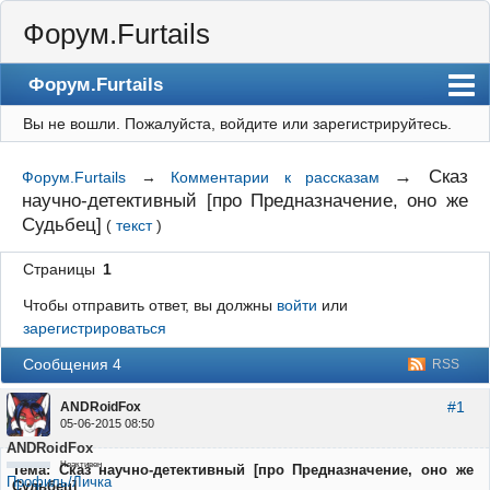
Форум.Furtails
Форум.Furtails
Вы не вошли.
Пожалуйста, войдите или зарегистрируйтесь.
На сайт
Форум
→
Сказ
Форум.Furtails
→
Комментарии к рассказам
научно-детективный [про Предназначение, оно же
Регистрация
Судьбец]
(
текст
)
Вход
Страницы
1
Чтобы отправить ответ, вы должны
войти
или
зарегистрироваться
Сообщения 4
RSS
#1
ANDRoidFox
05-06-2015 08:50
ANDRoidFox
Неактивен
Тема: Сказ научно-детективный [про Предназначение, оно же
Профиль/Личка
Судьбец]