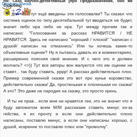
Re: Сказ научно-детективный [про Предназначение, оно же
Профиль/Личка
Судьбец]
А для чего тут ещё введены эти голосовалки? Ты сказал что
система оценок по типу десятибальной тут вводиться не будет,
значит либо нра либо не нра. Тут между прочим так и
написано: "Голосование за рассказ НРАВИТСЯ / НЕ
НРАВИТСЯ. Здесь не написано "хороший / плохой" "написан с
душой/ написан на отмахнись" Или ты хочешь какие-то
объективные оценки? Ну я пытаюсь давать их в комментариях,
расширенно поясняя своё мнение. И с чего это я должен
молчать? <>)) Тут все авторы вон жалуются что им оценки не
ставят... так буду ставить, рррр! А рассказ действительно плох.
Пример современной сказки это вот про кунье коровество,
действительно сказка! Да, простенькая и плохенькая но сказка!
А это? Это даже не пародия на сказку, это просто хрень.
И ты не прав... если мне не нравятся геи, это не значит что я
буду автоматом всем М/М рассказам ставить минус из-за
гейства, я их прочту и если они действительно плохо
написаны, поставлю минус, а если они написаны хорошо, с
душой, искренне то поставлю плюс или "промолчу".