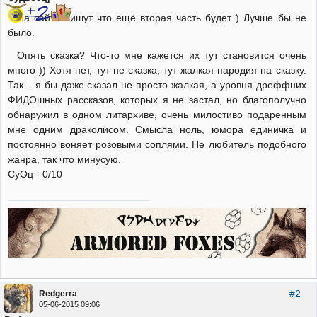
На сайте пишут что ещё вторая часть будет ) Лучше бы не
было.
Опять сказка? Что-то мне кажется их тут становится очень
много )) Хотя нет, тут не сказка, тут жалкая пародия на сказку.
Так... я бы даже сказал не просто жалкая, а уровня дреффних
ФИДОшных рассказов, которых я не застал, но благополучно
обнаружил в одном литархиве, очень милостиво подаренным
мне одним драколисом. Смысла ноль, юмора единичка и
постоянно воняет розовыми соплями. Не любитель подобного
жанра, так что минусую.
СуОц - 0/10
#2
Redgerra
05-06-2015 09:06