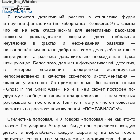
Lavir_the_Whiolet
Неактивен
Re: Дефектив
Профиль/Личка
Я прочитал детективный рассказ в стилистике фурри
и научной фантастики (не киберпанка, <censored>!) с самым
что ни на есть классическим для детективных рассказов
сюжетом: расследование, закрытие дела, небольшая
неувязочка в фактах и неожиданная развязка —
но воплощённым вполне добротно: само дело действительно
интригующе, а развязка действительно неожиданная. Даже
шокирующая. Более того, для меня футуристический детектив,
в котором достижения электроники используются
непосредственно в качестве сюжетного инструментария —
явление уникальное. Из примеров я мог бы назвать только
«Ghost in the Shell: Arise», но и в нём сюжет построен по-
другому и вообще не типичен для детективов — в нем «карты»
раскрываются постепенно. Так что я могу с чистой совестью
поставить на рассказе печатку лапой: «ПОНРАВИЛОСЬ!»
Стилистика попсовая. И я говорю «попсовая» не как что-то
плохое. Популярная. Автор мог бы детально расписать каждую
деталь в цефалоблоке, каждую шерстинку на мехе героя,
логически связать все упоминаемые исторические факты…