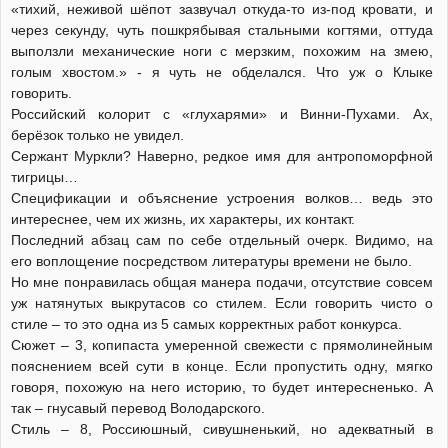
«тихий, неживой шёпот зазвучал откуда-то из-под кровати, и
через секунду, чуть пошкрябывая стальными когтями, оттуда
выползли механические ноги с мерзким, похожим на змею,
голым хвостом.» - я чуть не обделался. Что уж о Клыке
говорить.
Российский колорит с «глухарями» и Винни-Пухами. Ах,
берёзок только не увидел.
Сержант Муркли? Наверно, редкое имя для антропоморфной
тигрицы…
Спецификации и объяснение устроения волков… ведь это
интереснее, чем их жизнь, их характеры, их контакт.
Последний абзац сам по себе отдельный очерк. Видимо, на
его воплощение посредством литературы времени не было.
Но мне понравилась общая манера подачи, отсутствие совсем
уж натянутых выкрутасов со стилем. Если говорить чисто о
стиле – то это одна из 5 самых корректных работ конкурса.
Сюжет – 3, копипаста умеренной свежести с прямолинейным
пояснением всей сути в конце. Если пропустить одну, мягко
говоря, похожую на него историю, то будет интересненько. А
так – гнусавый перевод Володарского.
Стиль – 8, Россиюшный, сивушненький, но адекватный в