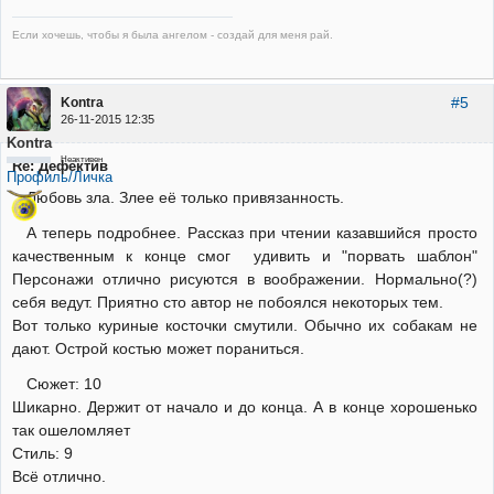
Если хочешь, чтобы я была ангелом - создай для меня рай.
#5
Kontra
26-11-2015 12:35
Kontra
Неактивен
Re: Дефектив
Профиль/Личка
Любовь зла. Злее её только привязанность.
А теперь подробнее. Рассказ при чтении казавшийся просто
качественным к конце смог удивить и "порвать шаблон"
Персонажи отлично рисуются в воображении. Нормально(?)
себя ведут. Приятно сто автор не побоялся некоторых тем.
Вот только куриные косточки смутили. Обычно их собакам не
дают. Острой костью может пораниться.
Сюжет: 10
Шикарно. Держит от начало и до конца. А в конце хорошенько
так ошеломляет
Стиль: 9
Всё отлично.