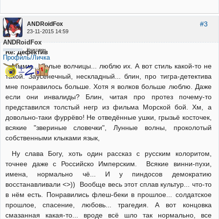
#3
ANDRoidFox
23-11-2015 14:59
ANDRoidFox
Неактивен
Re: Дефектив
Профиль/Личка
Мммм... белые волчицы... люблю их. А вот стиль какой-то не
такой. Заусенечный, нескладный... блин, про тигра-детектива
мне понравилось больше. Хотя я волков больше люблю. Даже
если они инвалиды? Блин, читая про протез почему-то
представился толстый негр из фильма Морской бой. Хм, а
довольно-таки фуррёво! Не отведённые ушки, грызьё косточек,
всякие "звериные словечки", Лунные волны, проколотый
собственными клыками язык,
Ну слава Богу, хоть один рассказ с русским колоритом,
точнее даже с Российско Имперским. Всякие винни-пухи,
имена, нормально чё... И у пиндосов демократию
восстанавливали <>)) Вообще весь этот сплав культур... что-то
в нём есть. Понравились флеш-беки в прошлое... солдатское
прошлое, спасение, любовь... трагедия. А вот концовка
смазанная какая-то... вроде всё шло так нормально, все