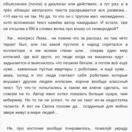
объяснения (почти) в диалогах или действиях, а тут раз, и в
трёх абзацах авторского текста раскрывается вся развязка...
<>\\ как-то не так. Но да, то что он с трупом жил, неожиданно...
хотя вспоминая текст намёки автор накидывал. И кстати, там
не отсылка к КМ в словах волка про кошку со сковородкой?
Хм... конгресс Лема... не помню что за рассказ, но там чёто
теракт был, или газ какой пустили и народ спрятался в
коллекторе, и им всякие глюки шли... сперва один мир
иллюзий, где всё круто, но люди когда на машинах едут -
задыхаются и выяснилось что пешком бегали, а потом всё ещё
хуже... каменные пустые квартиры с роботами, и ещё хуже...
зима, холод и это люди считают себя роботами которые
внушают другим людям иллюзии, короче вообще классный
текст. Тут что-то попытались в таком же ключе сделать, но
совсем не то. Автор явно хотел показать больше нуара, чем
кибермир. Но то ли не успел, то ли не смог из-за недостатка
таланта. А вот на Свона похоже да... созданные для войны
звери живут в мире людей...
Не, про косточки вообще понравилось, пожалуй украду