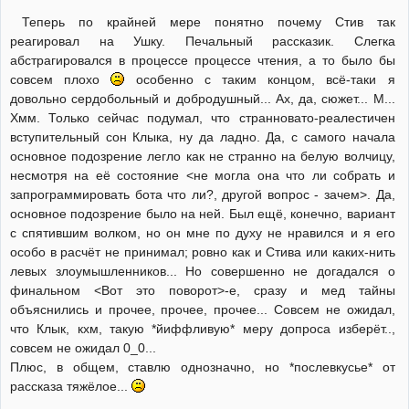
Теперь по крайней мере понятно почему Стив так
реагировал на Ушку. Печальный рассказик. Слегка
абстрагировался в процессе процессе чтения, а то было бы
совсем плохо
особенно с таким концом, всё-таки я
довольно сердобольный и добродушный... Ах, да, сюжет... М...
Хмм. Только сейчас подумал, что странновато-реалестичен
вступительный сон Клыка, ну да ладно. Да, с самого начала
основное подозрение легло как не странно на белую волчицу,
несмотря на её состояние <не могла она что ли собрать и
запрограммировать бота что ли?, другой вопрос - зачем>. Да,
основное подозрение было на ней. Был ещё, конечно, вариант
с спятившим волком, но он мне по духу не нравился и я его
особо в расчёт не принимал; ровно как и Стива или каких-нить
левых злоумышленников... Но совершенно не догадался о
финальном <Вот это поворот>-е, сразу и мед тайны
объяснились и прочее, прочее, прочее... Совсем не ожидал,
что Клык, кхм, такую *йиффливую* меру допроса изберёт..,
совсем не ожидал 0_0...
Плюс, в общем, ставлю однозначно, но *послевкусье* от
рассказа тяжёлое...