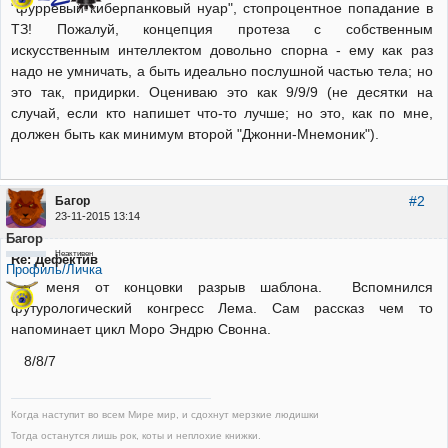
"фуррёвый киберпанковый нуар", стопроцентное попадание в
ТЗ! Пожалуй, концепция протеза с собственным
искусственным интеллектом довольно спорна - ему как раз
надо не умничать, а быть идеально послушной частью тела; но
это так, придирки. Оцениваю это как 9/9/9 (не десятки на
случай, если кто напишет что-то лучше; но это, как по мне,
должен быть как минимум второй "Джонни-Мнемоник").
#2
Багор
23-11-2015 13:14
Багор
Неактивен
Re: Дефектив
Профиль/Личка
у меня от концовки разрыв шаблона. Вспомнился
футурологический конгресс Лема. Сам рассказ чем то
напоминает цикл Моро Эндрю Свонна.
8/8/7
Когда наступит во всем Мире мир, и сдохнут мерзкие людишки
Тогда останутся лишь рок, коты и неплохие книжки.