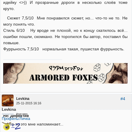
идейку <>)) И прозрачные дороги в несколько слоёв тоже
круто.
Сюжет 7,5/10 Мне понравился сюжет, но... что-то не то. Не
могу понять что.
Стиль 6/10 Ну вроде не плохой, но к концу скатилось всё...
ошибки пошли, скомкано. Не торопился бы автор, поставил бы
повыше.
Фуррьность 7,5/10 нормальная такая, пушистая фуррьность.
#4
Levkina
25-11-2015 16:16
Levkina
Неактивен
Re: Дефектив
Профиль/Личка
Что-то это мне напоминает...