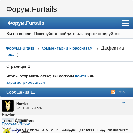
Форум.Furtails
Форум.Furtails
Вы не вошли.
Пожалуйста, войдите или зарегистрируйтесь.
На сайт
Форум
→
Дефектив
Форум.Furtails
→
Комментарии к рассказам
(
текст
)
Регистрация
Страницы
1
Вход
Чтобы отправить ответ, вы должны
войти
или
зарегистрироваться
Сообщения 11
RSS
#1
Howler
22-11-2015 20:24
Howler
Неактивен
Тема: Дефектив
Профиль/Личка
О! Вот именно это я и ожидал увидеть под названием