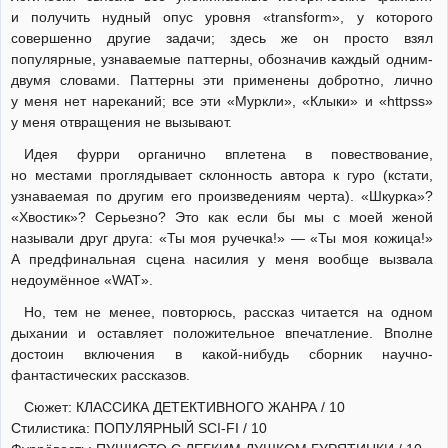
и получить нудный опус уровня «transform», у которого
совершенно другие задачи; здесь же он просто взял
популярные, узнаваемые паттерны, обозначив каждый одним-
двумя словами. Паттерны эти применены добротно, лично
у меня нет нареканий; все эти «Муркли», «Клыки» и «httpss»
у меня отвращения не вызывают.
Идея фурри органично вплетена в повествование,
но местами проглядывает склонность автора к гуро (кстати,
узнаваемая по другим его произведениям черта). «Шкурка»?
«Хвостик»? Серьезно? Это как если бы мы с моей женой
называли друг друга: «Ты моя ручечка!» — «Ты моя кожица!»
А предфинальная сцена насилия у меня вообще вызвала
недоумённое «WAT».
Но, тем не менее, повторюсь, рассказ читается на одном
дыхании и оставляет положительное впечатление. Вполне
достоин включения в какой-нибудь сборник научно-
фантастических рассказов.
Сюжет: КЛАССИКА ДЕТЕКТИВНОГО ЖАНРА / 10
Стилистика: ПОПУЛЯРНЫЙ SCI-FI / 10