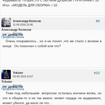
Фуррёвость: ПУШИСТО С ЛЕГКИМ ДУШКОМ ГУРЯТИНКИ / 10
Итог: «МОДЕЛЬ ДЛЯ СБОРКИ» / 10
#9
Александр Колесов
11-05-2016 22:46
Александр Колесов
Неактивен
Re: Дефектив
Профиль/Личка
Очень понравилось , но я не понял ,что же стало с волком в
конце . Он покончил с собой или что?
#10
Trikster
03-05-2019 14:57
Trikster
Неактивен
Re: Дефектив
Профиль/Личка
Тоже под небольшим вопросом осталась кончина волка, но
это в общем-то и не так важно: может сердце не выдержало,
может убился, да мало ли что...