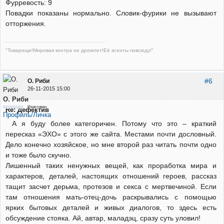
Фурревость: 9
Повадки показаны нормально. Словик-фурики не вызывают
отторжения.
"Товарищи!Мировая контра не дремлет!Её агенты повсюду!"
#6
О. Риби
26-11-2015 15:00
О. Риби
Неактивен
Re: Дефектив
Профиль/Личка
А я буду более категоричен. Потому что это – краткий
пересказ «ЭХО» с этого же сайта. Местами почти дословный.
Дело конечно хозяйское, но мне второй раз читать почти одно
и тоже было скучно.
Лишенный таких ненужных вещей, как проработка мира и
характеров, деталей, настоящих отношений героев, рассказ
тащит засчет дерьма, протезов и секса с мертвечиной. Если
там отношения мать-отец-дочь раскрывались с помощью
ярких бытовых деталей и живых диалогов, то здесь есть
обсуждение стояка. Ай, автар, маладэц, сразу суть уловил!