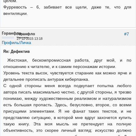
целом.
Фурревость – 6, забивает все щели, даже те, что для
вентиляции.
Горанфло
#7
Горанфло
Неактивен
27-11-2015 13:18
Профиль/Личка
Re: Дефектив
Жестокая, бескомпромиссная работа, друг мой, и по
отношению к читателю, и к самим персонажам истории.
Уровень текста высок, чувствуется старание как можно ярче и
детальнее прописать антураж киберпанка.
С одной стороны меня всегда подкупает попытка любого
автора писать максимально честно, с другой стороны, я трезво
понимаю, между художественным реализмом и натурализмом
есть большая пропасть. Здесь, безусловно, второе, со всеми
присущими элементами. Я не фанат таких текстов, и не
представляю ситуацию, в которой мне вдруг захочется купить
такую книгу. Эта моя мысль не претендует на полную
объективность, это скорее личный взгляд: искусство должно