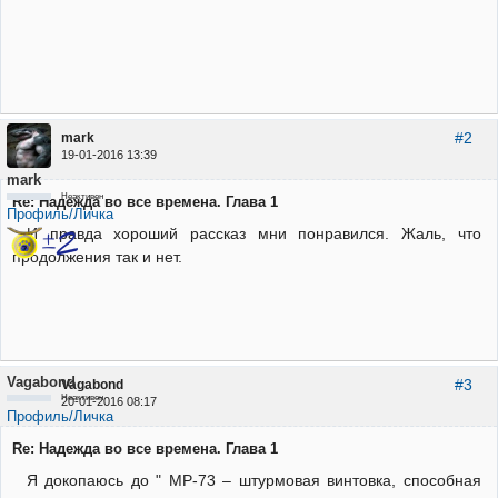
#2
mark
19-01-2016 13:39
mark
Неактивен
Re: Надежда во все времена. Глава 1
Профиль/Личка
И правда хороший рассказ мни понравился. Жаль, что
продолжения так и нет.
Vagabond
#3
Vagabond
Неактивен
20-01-2016 08:17
Профиль/Личка
Re: Надежда во все времена. Глава 1
Я докопаюсь до " MP-73 – штурмовая винтовка, способная