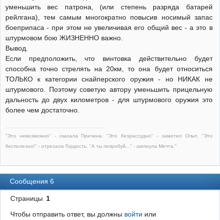
уменьшить вес патрона, (или степень разряда батарей
рейлгана), тем самым многократно повысив носимый запас
боеприпаса - при этом не увеличивая его общий вес - а это в
штурмовом бою ЖИЗНЕННО важно.
Вывод.
Если предположить, что винтовка действительно будет
способна точно стрелять на 20км, то она будет относиться
ТОЛЬКО к категории снайперского оружия - но НИКАК не
штурмового. Поэтому советую автору уменьшить прицельную
дальность до двух километров - для штурмового оружия это
более чем достаточно.
"Это невозможно" - сказала Причина. "Это безрассудно" - заметил Опыт. "Это
бесполезно!" - отрезала Гордость. "А ты попробуй..." - шепнула Мечта."
Сообщения 6
Страницы
1
Чтобы отправить ответ, вы должны
войти
или