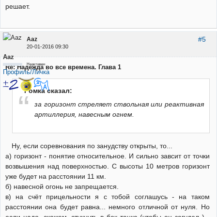
решает.
#5
Aaz
20-01-2016 09:30
Aaz
Неактивен
Re: Надежда во все времена. Глава 1
Профиль/Личка
Ромка сказал:
за горизонт стреляет ствольная или реактивная
артиллерия, навесным огнем.
Ну, если соревнования по занудству открыты, то...
а) горизонт - понятие относительное. И сильно завсит от точки
возвышения над поверхностью. С высоты 10 метров горизонт
уже будет на расстоянии 11 км.
б) навесной огонь не запрещается.
в) на счёт прицельности я с тобой соглашусь - на таком
расстоянии она будет равна... немного отличной от нуля. Но