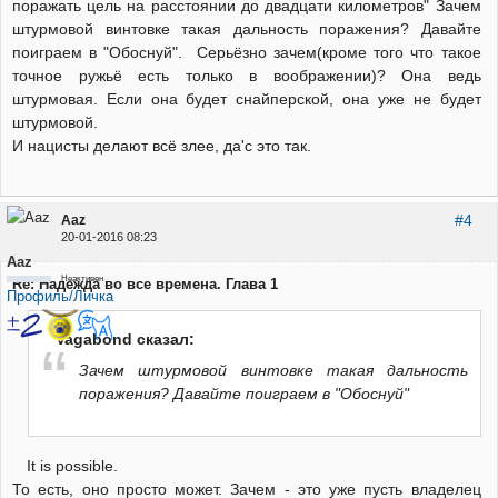
поражать цель на расстоянии до двадцати километров" Зачем
штурмовой винтовке такая дальность поражения? Давайте
поиграем в "Обоснуй". Серьёзно зачем(кроме того что такое
точное ружьё есть только в воображении)? Она ведь
штурмовая. Если она будет снайперской, она уже не будет
штурмовой.
И нацисты делают всё злее, да'с это так.
#4
Aaz
20-01-2016 08:23
Aaz
Неактивен
Re: Надежда во все времена. Глава 1
Профиль/Личка
Vagabond сказал:
Зачем штурмовой винтовке такая дальность
поражения? Давайте поиграем в "Обоснуй"
It is possible.
То есть, оно просто может. Зачем - это уже пусть владелец