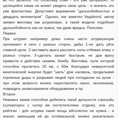
целящийся никак не может увидеть свою цель - и значить это
уже фантастика. Допустимо выражение "дальнобойностью в
двадцать километров". Однако, как заметил Vagabond, автор
заявил винтовку как штурмовую, а такой модели подобная
дальнобойность как не нужна, так даже вредна. Поясняю.
Первое.
При штурме например дома очень часто штурмующие
проникают в него с разных сторон, дабы 1-не дать уйти
главной цели, 2-заставить врага рассеять силы отбивая атаку с
разных сторон, 3-сделать захват быстрым, не дав врагу
привести в действие скажем, бомбу. Винтовка, пуля которой
способна пролетать 20 км, с 50м благодаря невероятной
кинетической энергии будет "шить" дом насквозь, проделывая
огромные дыры и разрывая людей при попадании на куски -
при этом запросто можно перестрелять своих, заложников,
повредить захватываемое оборудование и пр.
Второе.
Неважно каким способом добились такой дальности стрельбы
(суперпорох с супер же поглотителями отдачи), или это
рейлган - для штурма такая мощь абсолютно не нужна - а
значит, уменьшив её до оптимальной, можно значительно