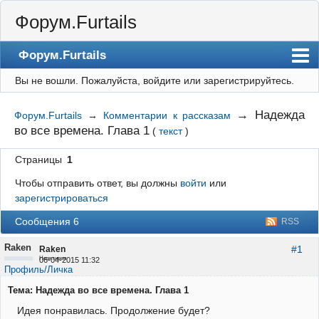
Форум.Furtails
Форум.Furtails
Вы не вошли.
Пожалуйста, войдите или зарегистрируйтесь.
На сайт
Форум
→
Надежда
Форум.Furtails
→
Комментарии к рассказам
во все времена. Глава 1
(
текст
)
Регистрация
Вход
Страницы
1
Чтобы отправить ответ, вы должны
войти
или
зарегистрироваться
Сообщения 6
RSS
Raken
#1
Raken
Неактивен
06-04-2015 11:32
Профиль/Личка
Тема: Надежда во все времена. Глава 1
Идея понравилась. Продолжение будет?