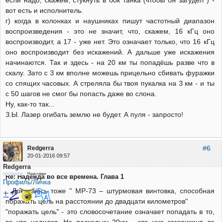
если надо, скажем, стукнуть в бок танка (чтобы он загудел ) -
вот есть и исполнитель.
г) когда в колонках и наушниках пишут частотный диапазон
воспроизведения - это не значит, что, скажем, 16 кГц оно
воспроизводит, а 17 - уже нет. Это означает только, что 16 кГц
оно воспроизводит без искажений. А дальше уже искажения
начинаются. Так и здесь - на 20 км ты попадёшь разве что в
скалу. Зато с 3 км вполне можешь прицельно сбивать фуражки
со спящих часовых. А стреляла бы твоя пукалка на 3 км - и ты
с 50 шагов не смог бы попасть даже во слона.
Ну, как-то так...
З.Ы. Лазер огибать землю не будет. А пуля - запросто!
#6
Redgerra
20-01-2016 09:57
Redgerra
Неактивен
Re: Надежда во все времена. Глава 1
Профиль/Личка
Докопаюсь тоже " MP-73 – штурмовая винтовка, способная
поражать цель на расстоянии до двадцати километров"
"поражать цель" - это словосочетание означает попадать в то,
во что целился. Но поскольку 20км - это уже загоризонт, то