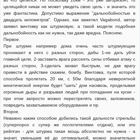
целящийся никак не может увидеть свою цель - и значить это
уже фантастика. Допустимо выражение "дальнобойностью в
двадцать километров". Однако, как заметил Vagabond, автор
заявил винтовку как штурмовую, а такой модели подобная
дальнобойность как не нужна, так даже вредна. Поясняю.
Первое.
При штурме например дома очень часто штурмующие
проникают в него с разных сторон, дабы 1-не дать уйти
главной цели, 2-заставить врага рассеять силы отбивая атаку с
разных сторон, 3-сделать захват быстрым, не дав врагу
привести в действие скажем, бомбу. Винтовка, пуля которой
способна пролетать 20 км, с 50м благодаря невероятной
кинетической энергии будет "шить" дом насквозь, проделывая
огромные дыры и разрывая людей при попадании на куски -
при этом запросто можно перестрелять своих, заложников,
повредить захватываемое оборудование и пр.
Второе.
Неважно каким способом добились такой дальности стрельбы
(суперпорох с супер же поглотителями отдачи), или это
рейлган - для штурма такая мощь абсолютно не нужна - а
значит, уменьшив её до оптимальной, можно значительно