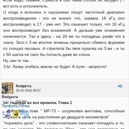
если надо, скажем, стукнуть в бок танка (чтобы он загудел ) -
вот есть и исполнитель.
г) когда в колонках и наушниках пишут частотный диапазон
воспроизведения - это не значит, что, скажем, 16 кГц оно
воспроизводит, а 17 - уже нет. Это означает только, что 16 кГц
оно воспроизводит без искажений. А дальше уже искажения
начинаются. Так и здесь - на 20 км ты попадёшь разве что в
скалу. Зато с 3 км вполне можешь прицельно сбивать фуражки
со спящих часовых. А стреляла бы твоя пукалка на 3 км - и ты
с 50 шагов не смог бы попасть даже во слона.
Ну, как-то так...
З.Ы. Лазер огибать землю не будет. А пуля - запросто!
#6
Redgerra
20-01-2016 09:57
Redgerra
Неактивен
Re: Надежда во все времена. Глава 1
Профиль/Личка
Докопаюсь тоже " MP-73 – штурмовая винтовка, способная
поражать цель на расстоянии до двадцати километров"
"поражать цель" - это словосочетание означает попадать в то,
во что целился. Но поскольку 20км - это уже загоризонт, то