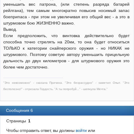
уменьшить вес патрона, (или степень разряда батарей
рейлгана), тем самым многократно повысив носимый запас
боеприпаса - при этом не увеличивая его общий вес - а это в
штурмовом бою ЖИЗНЕННО важно.
Вывод.
Если предположить, что винтовка действительно будет
способна точно стрелять на 20км, то она будет относиться
ТОЛЬКО к категории снайперского оружия - но НИКАК не
штурмового. Поэтому советую автору уменьшить прицельную
дальность до двух километров - для штурмового оружия это
более чем достаточно.
"Это невозможно" - сказала Причина. "Это безрассудно" - заметил Опыт. "Это
бесполезно!" - отрезала Гордость. "А ты попробуй..." - шепнула Мечта."
Сообщения 6
Страницы
1
Чтобы отправить ответ, вы должны
войти
или