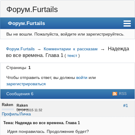
Форум.Furtails
Форум.Furtails
Вы не вошли.
Пожалуйста, войдите или зарегистрируйтесь.
На сайт
Форум
→
Надежда
Форум.Furtails
→
Комментарии к рассказам
во все времена. Глава 1
(
текст
)
Регистрация
Вход
Страницы
1
Чтобы отправить ответ, вы должны
войти
или
зарегистрироваться
Сообщения 6
RSS
Raken
#1
Raken
Неактивен
06-04-2015 11:32
Профиль/Личка
Тема: Надежда во все времена. Глава 1
Идея понравилась. Продолжение будет?