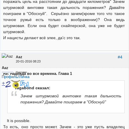
поражать цель на расстоянии до двадцати километров" Зачем
штурмовой винтовке такая дальность поражения? Давайте
поиграем в "Обоснуй". Серьёзно зачем(кроме того что такое
точное ружьё есть только в воображении)? Она ведь
штурмовая. Если она будет снайперской, она уже не будет
штурмовой.
И нацисты делают всё злее, да'с это так.
#4
Aaz
20-01-2016 08:23
Aaz
Неактивен
Re: Надежда во все времена. Глава 1
Профиль/Личка
Vagabond сказал:
Зачем штурмовой винтовке такая дальность
поражения? Давайте поиграем в "Обоснуй"
It is possible.
То есть, оно просто может. Зачем - это уже пусть владелец