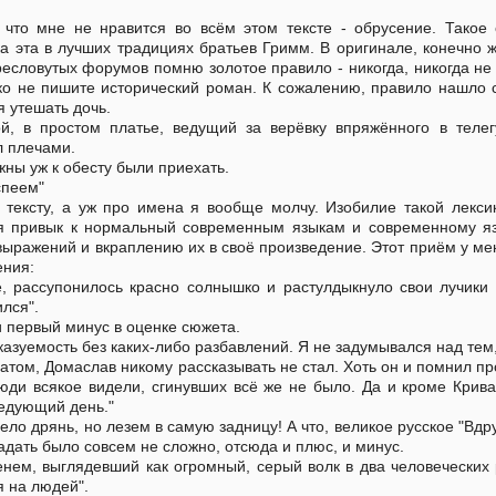
, что мне не нравится во всём этом тексте - обрусение. Такое
ка эта в лучших традициях братьев Гримм. В оригинале, конечно
ресловутых форумов помню золотое правило - никогда, никогда н
ько не пишите исторический роман. К сожалению, правило нашло с
 утешать дочь.
й, в простом платье, ведущий за верёвку впряжённого в теле
л плечами.
жны уж к обесту были приехать.
спеем"
у тексту, а уж про имена я вообще молчу. Изобилие такой лекс
 я привык к нормальный современным языкам и современному яз
ыражений и вкраплению их в своё произведение. Этот приём у ме
ения:
, рассупонилось красно солнышко и растулдыкнуло свои лучики 
лся".
 первый минус в оценке сюжета.
казуемость без каких-либо разбавлений. Я не задумывался над тем,
ратом, Домаслав никому рассказывать не стал. Хоть он и помнил пр
юди всякое видели, сгинувших всё же не было. Да и кроме Крива
ледующий день."
ело дрянь, но лезем в самую задницу! А что, великое русское "Вдруг
адать было совсем не сложно, отсюда и плюс, и минус.
енем, выглядевший как огромный, серый волк в два человеческих
 на людей".