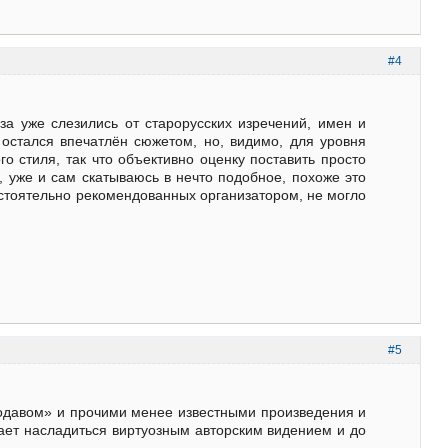
#4
аза уже слезились от старорусских изречений, имен и
о остался впечатлён сюжетом, но, видимо, для уровня
о стиля, так что объективно оценку поставить просто
у, уже и сам скатываюсь в нечто подобное, похоже это
настоятельно рекомендованных организатором, не могло
#5
лкодавом» и прочими менее известными произведения и
шает насладиться виртуозным авторским видением и до