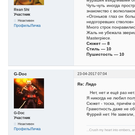
Чуть-чуть иногда прос
Rean Shi
знакомство с волколако
Участник
«Огоньков глаз он боль
Неактивен
недогоревших стволов»
Профиль/Личка
Много строк понравилис
Жаль не убежала зверица
Masterpiece.
Сюжет — 8
Стиль — 10
Пушистость — 10
G-Doc
23-04-2017 07:04
Re: Лядо
Нет, нет и ещё раз нет
Я никогда не любил полу
Сюжет - тоска, причём о
Грамотность даже не обс
G-Doc
Фуррей нет. Не завезли,
Участник
Неактивен
Профиль/Личка
...Crush my heart into embers, and 