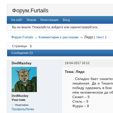
Форум.Furtails
На сайт
Форум
Регистрация
Вход
Вы не вошли.
Пожалуйста, войдите или зарегистрируйтесь.
→
Лядо
Форум.Furtails
→
Комментарии к рассказам
(
текст
)
Страницы
1
Сообщения 23
DedMazday
19-04-2017 16:12
Тема: Лядо
Складно бает сказите
лишённая. Да и Тишило
победу одержать в бою 
нём человеческом да о
DedMazday
Сюжет – 9
Участник
Стиль – 9
Неактивен
Фурри – 8
Профиль/Личка