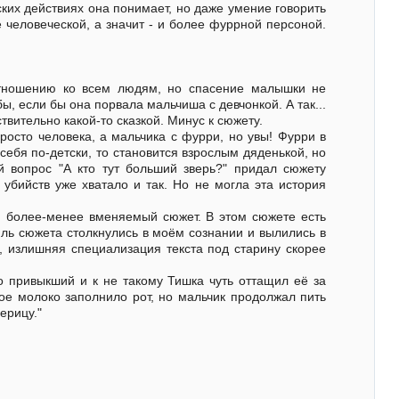
ских действиях она понимает, но даже умение говорить
е человеческой, а значит - и более фуррной персоной.
 отношению ко всем людям, но спасение малышки не
бы, если бы она порвала мальчиша с девчонкой. А так...
твительно какой-то сказкой. Минус к сюжету.
росто человека, а мальчика с фурри, но увы! Фурри в
 себя по-детски, то становится взрослым дяденькой, но
й вопрос "А кто тут больший зверь?" придал сюжету
убийств уже хватало и так. Но не могла эта история
ам более-менее вменяемый сюжет. В этом сюжете есть
тиль сюжета столкнулись в моём сознании и вылились в
, излишняя специализация текста под старину скорее
о привыкший и к не такому Тишка чуть оттащил её за
ое молоко заполнило рот, но мальчик продолжал пить
ерицу."