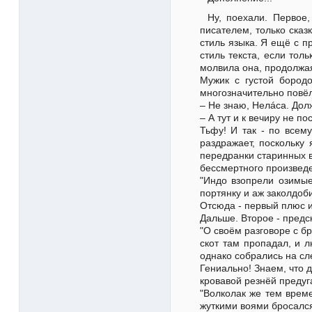
Ну, поехали. Первое
писателем, только сказ
стиль языка. Я ещё с п
стиль текста, если тол
молвила она, продолжая
Мужик с густой бородо
многозначительно повё
– Не знаю, Нелáса. Дол
– А тут и к вечиру не по
Тьфу! И так - по всем
раздражает, поскольку
передранки старинных в
бессмертного произвед
"Индо взопрели озимые
портянку и аж заколдоби
Отсюда - первый плюс и
Дальше. Второе - предс
"О своём разговоре с б
скот там пропадал, и л
однако собрались на с
Гениально! Знаем, что д
кровавой резнёй предуг
"Волколак же тем врем
жуткими воями бросался