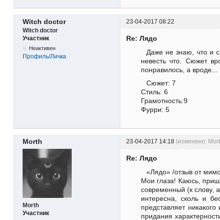
Witch doctor
23-04-2017 08:22
Witch doctor
Re: Лядо
Участник
Неактивен
Даже не знаю, что и 
Профиль/Личка
невесть что. Сюжет вр
понравилось, а вроде...
Сюжет: 7
Стиль: 6
Грамотность:9
Фурри: 5
Morth
23-04-2017 14:18
(изменено: Mort
Re: Лядо
«Лядо» /отзыв от мимо
Мои глаза! Каюсь, приш
современный (к слову, 
интересна, сколь и б
Morth
представляет никакого
Участник
придания характерност