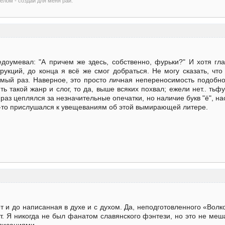
елом - создай для меня рай.
едоумевал: "А причем же здесь, собственно, фурьки?" И хотя гл
рукций, до конца я всё же смог добраться. Не могу сказать, чт
мый раз. Наверное, это просто личная непереносимость подобног
ь такой жанр и слог, то да, выше всяких похвал; ежели нет.. тьф
у раз цеплялся за незначительные опечатки, но наличие букв "ё", 
о-то прислушался к увещеваниям об этой вымирающей литере.
т и до написанная в духе и с духом. Да, неподготовленного «Во
ут. Я никогда не был фанатом славянского фэнтези, но это не ме
писаниями.