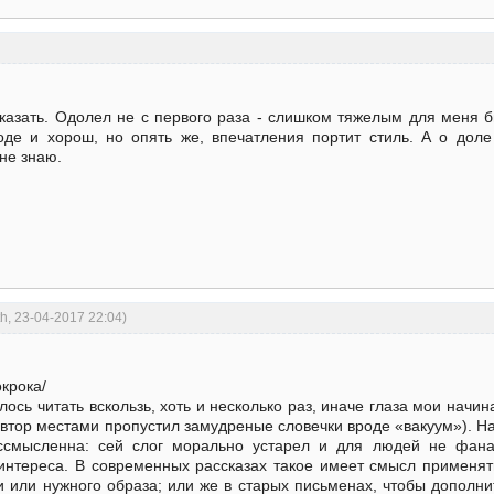
сказать. Одолел не с первого раза - слишком тяжелым для меня б
оде и хорош, но опять же, впечатления портит стиль. А о доле 
 не знаю.
h, 23-04-2017 22:04)
крока/
лось читать вскользь, хоть и несколько раз, иначе глаза мои начи
автор местами пропустил замудреные словечки вроде «вакуум»). Н
ессмысленна: сей слог морально устарел и для людей не фан
 интереса. В современных рассказах такое имеет смысл применять
и или нужного образа; или же в старых письменах, чтобы дополни