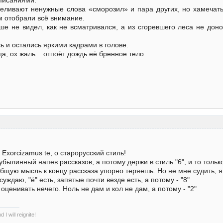
треливают ненужные слова «сморозил» и пара других, но хамеча
м отобрали всё внимание.
ше не видел, как не всматривался, а из сгоревшего леса не дон
ь и остались яркими кадрами в голове.
, ох жаль... отпоёт дождь её бренное тело.
. Exorcizamus te, о старорусский стиль!
былинный напев рассказов, а потому держи в стиль "6", и то тольк
бщую мысль к концу рассказа упорно теряешь. Но не мне судить, я 
уждаю, "ё" есть, запятые почти везде есть, а потому - "8"
 оценивать нечего. Ноль не дам и кол не дам, а потому - "2"
I will reignite!