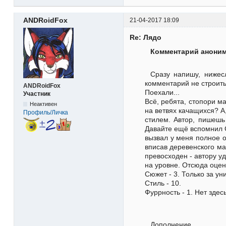
ANDRoidFox
21-04-2017 18:09
Re: Лядо
Комментарий аноним
Сразу напишу, нижес
комментарий не строить
ANDRoidFox
Поехали...
Участник
Всё, ребята, стопори м
Неактивен
на ветвях качащихся? А
Профиль/Личка
стилем. Автор, пишешь
Давайте ещё вспомнил С
вызвал у меня полное о
вписав деревенского ма
превосходен - автору у
на уровне. Отсюда оцен
Сюжет - 3. Только за ун
Стиль - 10.
Фуррность - 1. Нет здес
Дополнение...