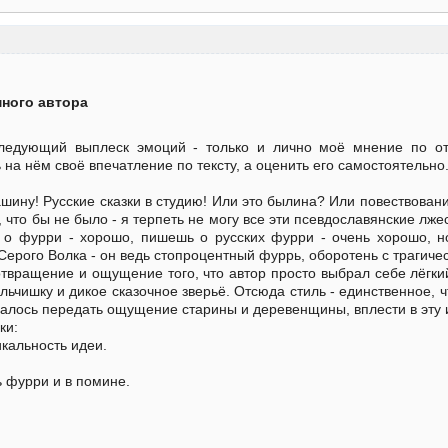
ного автора
ледующий выплеск эмоций - только и лично моё мнение по от
 на нём своё впечатление по тексту, а оценить его самостоятельно
ашину! Русские сказки в студию! Или это былина? Или повествова
, что бы не было - я терпеть не могу все эти псевдославянские л
 о фурри - хорошо, пишешь о русских фурри - очень хорошо, но
ерого Волка - он ведь стопроцентный фуррь, оборотень с трагичес
твращение и ощущение того, что автор просто выбрал себе лёгкий
льчишку и дикое сказочное зверьё. Отсюда стиль - единственное, ч
далось передать ощущение старины и деревенщины, вплести в эту 
ки:
икальность идеи.
ь фурри и в помине.