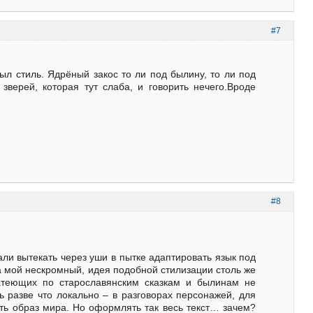
#7
ыл стиль. Ядрёный закос то ли под былину, то ли под
зверей, которая тут слаба, и говорить нечего.Вроде
#8
нали вытекать через уши в пытке адаптировать язык под
а мой нескромный, идея подобной стилизации столь же
атеющих по старославянским сказкам и былинам не
 разве что локально – в разговорах персонажей, для
ть образ мира. Но оформлять так весь текст… зачем?