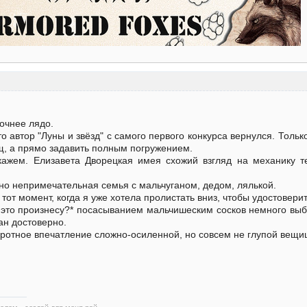
очнее лядо.
о автор "Луны и звёзд" с самого первого конкурса вернулся. Тольк
щ, а прямо задавить полным погружением.
кажем. Елизавета Дворецкая имея схожий взгляд на механику 
но непримечательная семья с мальчуганом, дедом, лялькой.
тот момент, когда я уже хотела пролистать вниз, чтобы удостоверит
а это произнесу?* посасыванием мальчишеским сосков немного вы
ан достоверно.
бротное впечатление сложно-осиленной, но совсем не глупой вещиц