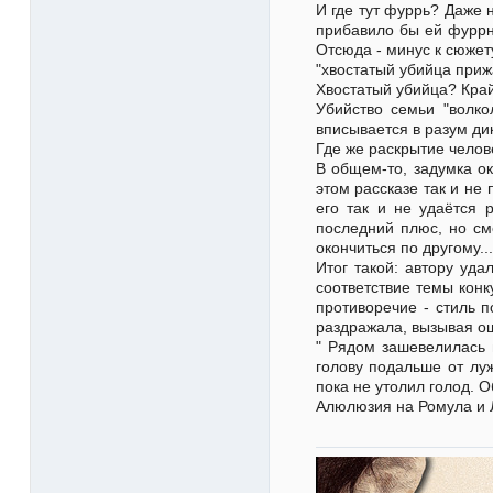
И где тут фуррь? Даже 
прибавило бы ей фуррно
Отсюда - минус к сюжет
"хвостатый убийца приж
Хвостатый убийца? Кра
Убийство семьи "волк
вписывается в разум дик
Где же раскрытие челов
В общем-то, задумка ок
этом рассказе так и не
его так и не удаётся 
последний плюс, но см
окончиться по другому...
Итог такой: автору уд
соответствие темы конк
противоречие - стиль 
раздражала, вызывая о
" Рядом зашевелилась 
голову подальше от лу
пока не утолил голод. 
Алюлюзия на Ромула и