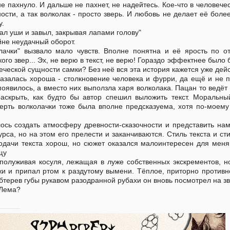
не пахнуло. И дальше не пахнет, не надейтесь. Кое-что в человече
сти, а так волколак - просто зверь. И любовь не делает её боле
у.
ал уши и завыл, закрывая лапами голову"
йне неудачный оборот.
олачки" вызвало мало чувств. Вполне понятна и её ярость по
ого звер... Эх, не верю в текст, не верю! Гораздо эффектнее было 
еческой сущности самки? Без неё вся эта история кажется уже дейс
азалась хороша - столкновение человека и фурри, да ещё и не п
 появилось, а вместо них выползла харя волколака. Пацан то ведёт
раскрыть, как будто бы автор спешил выложить текст. Моральны
ерть волколачки тоже была вполне предсказуема, хотя по-моему 
алось создать атмосферу древности-сказочности и представить н
урса, но на этом его прелести и заканчиваются. Стиль текста и с
подачи текста хорош, но сюжет оказался малоинтересен для меня
щу
полуживая косуля, лежащая в луже собственных экскрементов, н
жи и припал ртом к раздутому вымени. Тёплое, приторно противн
Обтерев губы рукавом разодранной рубахи он вновь посмотрел на зв
 Лема?