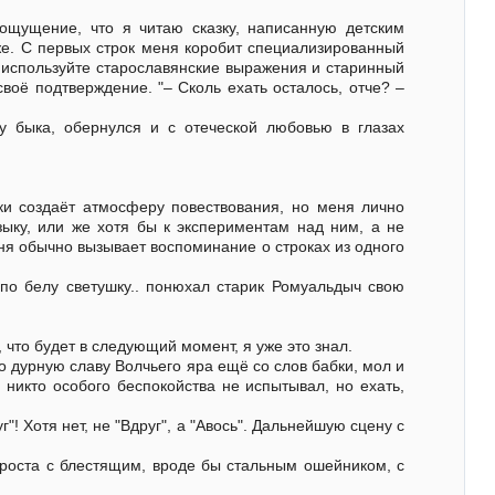
 ощущение, что я читаю сказку, написанную детским
 же. С первых строк меня коробит специализированный
е используйте старославянские выражения и старинный
воё подтверждение. "– Сколь ехать осталось, отче? –
гу быка, обернулся и с отеческой любовью в глазах
ики создаёт атмосферу повествования, но меня лично
ыку, или же хотя бы к экспериментам над ним, а не
ня обычно вызывает воспоминание о строках из одного
по белу светушку.. понюхал старик Ромуальдыч свою
 что будет в следующий момент, я уже это знал.
о дурную славу Волчьего яра ещё со слов бабки, мол и
 никто особого беспокойства не испытывал, но ехать,
"! Хотя нет, не "Вдруг", а "Авось". Дальнейшую сцену с
 роста с блестящим, вроде бы стальным ошейником, с