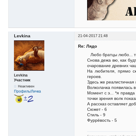
Levkina
21-04-2017 21:48
Re: Лядо
Любо братцы любо... т
Снова дежа вю, как будт
очарование древних ча
На любителя, прямо с
Levkina
героев.
Участник
Здесь же реалистичная 
Неактивен
Волколачка появилась в 
Профиль/Личка
Момент с э... *я правд
точки зрения волк показ
А рассказ оставляет до
Сюжет - 6
Стиль - 9
Фуррёвость - 5