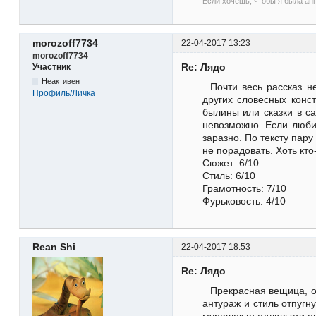
Если хочешь, чтобы я была анг
morozoff7734
22-04-2017 13:23
morozoff7734
Re: Лядо
Участник
Неактивен
Почти весь рассказ н
Профиль/Личка
других словесных конст
былины или сказки в са
невозможно. Если любит
заразно. По тексту пар
не порадовать. Хоть кт
Сюжет: 6/10
Стиль: 6/10
Грамотность: 7/10
Фурьковость: 4/10
Rean Shi
22-04-2017 18:53
Re: Лядо
Прекрасная вещица, о
антураж и стиль отпугн
мурашек въедливыми о