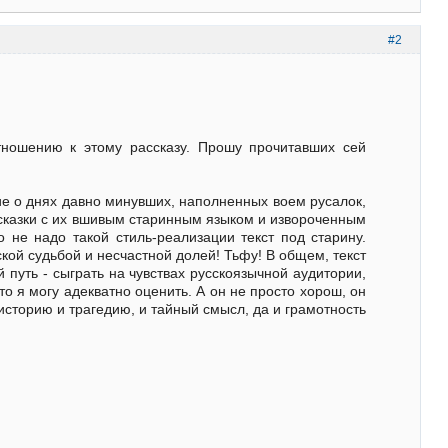
#2
ношению к этому рассказу. Прошу прочитавших сей
.
ние о днях давно минувших, наполненных воем русалок,
жесказки с их вшивым старинным языком и извороченным
 не надо такой стиль-реализации текст под старину.
кой судьбой и несчастной долей! Тьфу! В общем, текст
 путь - сыграть на чувствах русскоязычной аудитории,
то я могу адекватно оценить. А он не просто хорош, он
историю и трагедию, и тайный смысл, да и грамотность