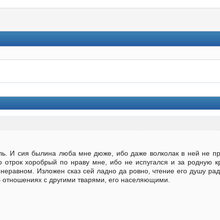
ль. И сия былина люба мне дюже, ибо даже волколак в ней не пр
 отрок хоробрый по нраву мне, ибо не испугался и за родную к
неравном. Изложен сказ сей ладно да ровно, чтение его душу рад
б отношениях с другими тварями, его населяющими.