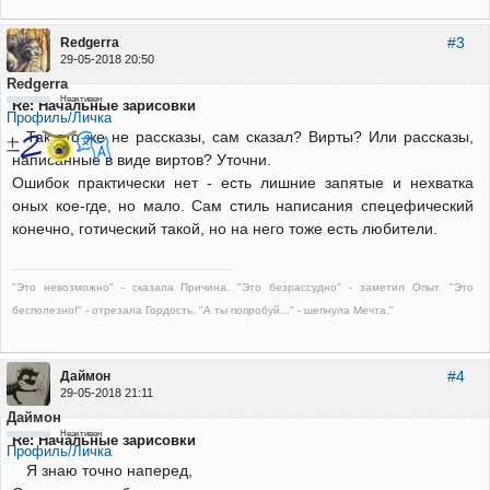
#3
Redgerra
29-05-2018 20:50
Redgerra
Неактивен
Re: Начальные зарисовки
Профиль/Личка
Так это же не рассказы, сам сказал? Вирты? Или рассказы,
написанные в виде виртов? Уточни.
Ошибок практически нет - есть лишние запятые и нехватка
оных кое-где, но мало. Сам стиль написания спецефический
конечно, готический такой, но на него тоже есть любители.
"Это невозможно" - сказала Причина. "Это безрассудно" - заметил Опыт. "Это
бесполезно!" - отрезала Гордость. "А ты попробуй..." - шепнула Мечта."
#4
Даймон
29-05-2018 21:11
Даймон
Неактивен
Re: Начальные зарисовки
Профиль/Личка
Я знаю точно наперед,