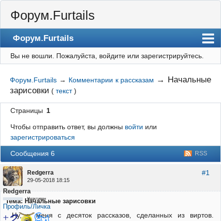
Форум.Furtails
Форум.Furtails
Вы не вошли.
Пожалуйста, войдите или зарегистрируйтесь.
На сайт
Форум
→
Начальные
Форум.Furtails
→
Комментарии к рассказам
зарисовки
(
текст
)
Регистрация
Вход
Страницы
1
Чтобы отправить ответ, вы должны
войти
или
зарегистрироваться
Сообщения 6
RSS
#1
Redgerra
29-05-2018 18:15
Redgerra
Неактивен
Тема: Начальные зарисовки
Профиль/Личка
Ну, у меня с десяток рассказов, сделанных из виртов.