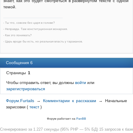
знает, как это будет смотреться в развернутом тексте с одной
темой.
- Ты что, совсем без царя в голове?
- Неправда. Там конституционная монархия.
- Как это понимать?
- Царь вроде бы есть, но реальная власть у тараканов.
Сообщения 6
Страницы
1
Чтобы отправить ответ, вы должны
войти
или
зарегистрироваться
Форум.Furtails
→
Комментарии к рассказам
→
Начальные
зарисовки
(
текст
)
Форум работает на
PanBB
Сгенерировано за 1.227 секунды (95% PHP — 5% БД) 15 запросов к базе