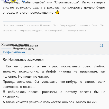
Например, "Рабы судьбы" или "Стриптизерша". Имхо из вирта
вполне возможно сделать рассказ, по которому трудно будет
определить его происхождение.
"Это невозможно" - сказала Причина. "Это безрассудно" - заметил Опыт. "Это
бесполезно!" - отрезала Гордость. "А ты попробуй..." - шепнула Мечта."
Хищник и жертва
#2
Хищник и жертва
Неактивен
29-05-2018 20:22
Профиль/Личка
Re: Начальные зарисовки
Как не странно, я не играю постельных сцен. Люблю
тяжелую психологию, а йифф никогда не признавал, как
явление. Не пишу, не читаю.
Правда хотелось бы услышать что-нибудь о стиле, если
возможно, о языке...
Я собираюсь писать рассказы, а потому советы бы не
помешали.
А также хочется узнать о количестве ошибок. Много ли их?