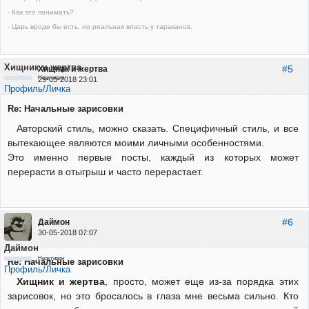
- Как это понимать?
- Царь вроде бы есть, но реальная власть у тараканов.
Хищник и жертва
#5
Хищник и жертва
Неактивен
29-05-2018 23:01
Профиль/Личка
Re: Начальные зарисовки
Авторский стиль, можно сказать. Специфичный стиль, и все
вытекающее являются моими личными особенностями.
Это именно первые посты, каждый из которых может
перерасти в отыгрыш и часто перерастает.
#6
Даймон
30-05-2018 07:07
Даймон
Неактивен
Re: Начальные зарисовки
Профиль/Личка
Хищник и жертва
, просто, может еще из-за порядка этих
зарисовок, но это бросалось в глаза мне весьма сильно. Кто