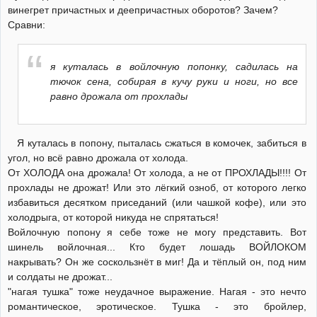
винегрет причастных и деепричастных оборотов? Зачем?
Сравни:
я куталась в войлочную попонку, садилась на
тючок сена, собирая в кучу руки и ноги, но все
равно дрожала от прохлады
Я куталась в попону, пыталась сжаться в комочек, забиться в
угол, но всё равно дрожала от холода.
От ХОЛОДА она дрожала! От холода, а не от ПРОХЛАДЫ!!!! От
прохлады не дрожат! Или это лёгкий озноб, от которого легко
избавиться десятком приседаний (или чашкой кофе), или это
холодрыга, от которой никуда не спрятаться!
Войлочную попону я себе тоже не могу представить. Вот
шинель войлочная... Кто будет лошадь ВОЙЛОКОМ
накрывать? Он же соскользнёт в миг! Да и тёплый он, под ним
и солдаты не дрожат...
"нагая тушка" тоже неудачное выражение. Нагая - это нечто
романтическое, эротическое. Тушка - это бройлер,