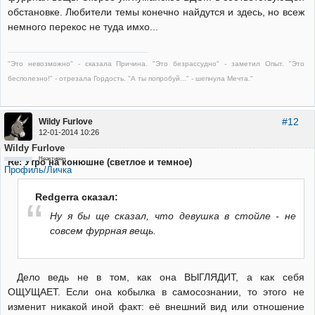
обстановке. Любители темы конечно найдутся и здесь, но всеж
немного перекос не туда имхо...
"Это невозможно" - сказала Причина. "Это безрассудно" - заметил Опыт. "Это
бесполезно!" - отрезала Гордость. "А ты попробуй..." - шепнула Мечта."
#12
Wildy Furlove
12-01-2014 10:26
Wildy Furlove
Неактивен
Re: Утро на конюшне (светлое и темное)
Профиль/Личка
Redgerra сказал:
Ну я бы ще сказал, что девушка в стойле - не
совсем фуррная вещь.
Дело ведь не в том, как она ВЫГЛЯДИТ, а как себя
ОЩУЩАЕТ. Если она кобылка в самосознании, то этого не
изменит никакой иной факт: её внешний вид или отношение