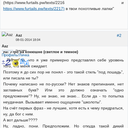
(https://www.furtails.pw/texts/2216 и
https://www.furtails.pw/texts/2217)
в твои похотливые лапки"
#2
Aaz
08-01-2014 18:04
Aaz
Неактивен
Re: Утро на конюшне (светлое и темное)
Профиль/Личка
Плохо то, что я уже примерно представлял себе уровень
того, что меня ожидает.
Поэтому я до сих пор не понял - это такой стиль "под лошадь",
или писала не ты?
Почему написано не по-русски? Нет знаков препинания, нет
заглавных букв? Или это должно означать "одно
предложение"? Ну, не знаю, не знаю... Если да - то попытка
неудачная. Вызывает именно ощущение "школоты".
На счёт первых фраз - не лучшие, хотя есть к чему придраться,
ну, да бог с ним.
А вот дальше????
Ну, ладно, пони. Предположим. Но откуда такой дикий