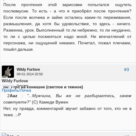
После прочтения этой зарисовки попытался ощутить
послевкусие. То есть - а что я приобрёл после прочтения?
Если после волчика и зайки остались какие-то переживания,
размышления, да хотя бы удовольствие, то здесь - ничего.
Разминка, урок. Выполненный то ли небрежно, то ли неудачно,
то ли с целью посмеяться надо мной. Ни впечатлений от
персонажа, ни ощущений никаких. Почитал, пожал плечами,
пошёл дальше.
#3
Wildy Furlove
08-01-2014 20:50
Wildy Furlove
Неактивен
Re: Утро на конюшне (светлое и темное)
Профиль/Личка
2
Aaz
:
"...Мужчина, Вы же не разбираетесь, зачем
советуете?"
(С) Камеди Вумен
Нет, ну правда, комментарий звучит забавно от того, кто не в
теме. ;-Р