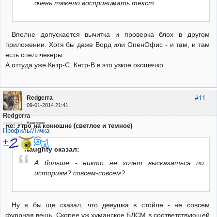
очень тяжело воспринимать текст.
Вполне допускается вычитка и проверка блох в другом
приложении. Хотя бы даже Ворд или ОпенОфис - и там, и там
есть спеллчекеры.
А оттуда уже Кнтр-С, Кнтр-В в это узкое окошечко.
#11
Redgerra
09-01-2014 21:41
Redgerra
Неактивен
Re: Утро на конюшне (светлое и темное)
Профиль/Личка
Naughty сказал:
А больше - никто не хочет высказаться по
историям? совсем-совсем?
Ну я бы ще сказал, что девушка в стойле - не совсем
фуррная вещь. Скорее уж хуманское БДСМ в соответствующей