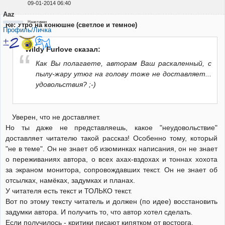
09-01-2014 06:40
Aaz
Неактивен
Re: Утро на конюшне (светлое и темное)
Профиль/Личка
Wildy Furlove сказал:
Как Вы полагаете, авторам Ваш раскаленный, с
пылу-жару утюг на голову тоже не доставляет...
удовольствия? ;-)
Уверен, что не доставляет.
Но ты даже не представляешь, какое "неудовольствие"
доставляет читателю такой рассказ! Особенно тому, который
"не в теме". Он не знает об изюминках написания, он не знает
о переживаниях автора, о всех ахах-вздохах и тоннах хохота
за экраном монитора, сопровождавших текст. Он не знает об
отсылках, намёках, задумках и планах.
У читателя есть текст и ТОЛЬКО текст.
Вот по этому тексту читатель и должен (по идее) восстановить
задумки автора. И получить то, что автор хотел сделать.
Если получилось - критики писают кипятком от восторга.