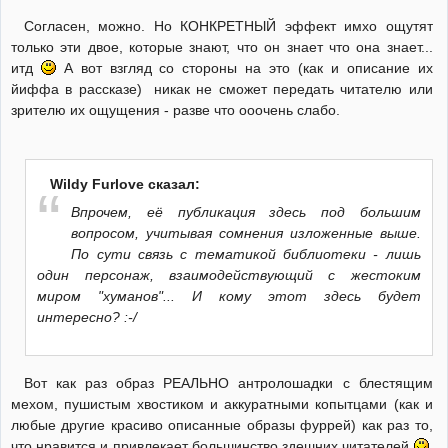
Согласен, можно. Но КОНКРЕТНЫЙ эффект имхо ощутят
только эти двое, которые знают, что он знает что она знает...
итд
А вот взгляд со стороны на это (как и описание их
йиффа в рассказе) никак не сможет передать читателю или
зрителю их ощущения - разве что ооочень слабо.
Wildy Furlove сказал:
Впрочем, её публикация здесь под большим
вопросом, учитывая сомнения изложенные выше.
По сути связь с тематикой библиотеки - лишь
один персонаж, взаимодействующий с жестоким
миром "хуманов"... И кому этот здесь будет
интересно? :-/
Вот как раз образ РЕАЛЬНО антролошадки с блестящим
мехом, пушистым хвостиком и аккуратными копытцами (как и
любые другие красиво описанные образы фуррей) как раз то,
что нравится и привлекает большинство здешних читателей
.