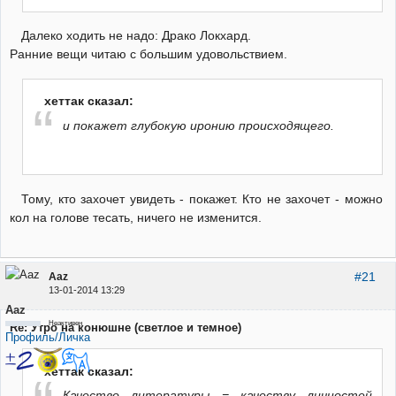
Далеко ходить не надо: Драко Локхард.
Ранние вещи читаю с большим удовольствием.
хеттак сказал:
и покажет глубокую иронию происходящего.
Тому, кто захочет увидеть - покажет. Кто не захочет - можно
кол на голове тесать, ничего не изменится.
#21
Aaz
13-01-2014 13:29
Aaz
Неактивен
Re: Утро на конюшне (светлое и темное)
Профиль/Личка
хеттак сказал:
Качество литературы = качеству личностей