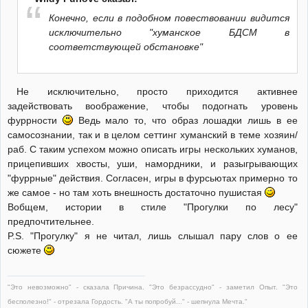
Конечно, если в подобном повествовании видится
исключительно "хуманское БДСМ в
соответствующей обстановке"
Не исключительно, просто приходится активнее
задействовать воображение, чтобы подогнать уровень
фуррности
Ведь мало то, что образ лошадки лишь в ее
самосознании, так и в целом сеттинг хуманский в теме хозяин/
раб. С таким успехом можно описать игры нескольких хуманов,
прицепивших хвосты, уши, намордники, и разыгрывающих
"фуррные" действия. Согласен, игры в фурсьютах примерно то
же самое - но там хоть внешность достаточно пушистая
Вобщем, истории в стиле "Прогулки по лесу"
предпочтительнее.
P.S. "Прогулку" я не читал, лишь слышал пару слов о ее
сюжете
"Это невозможно" - сказала Причина. "Это безрассудно" - заметил Опыт. "Это
бесполезно!" - отрезала Гордость. "А ты попробуй..." - шепнула Мечта."