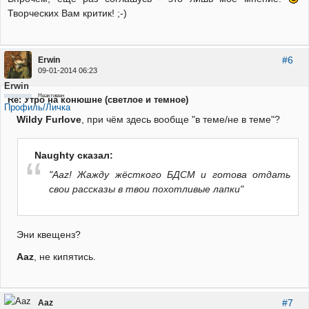
Творческих Вам критик! ;-)
#6
Erwin
09-01-2014 06:23
Erwin
Неактивен
Re: Утро на конюшне (светлое и темное)
Профиль/Личка
Wildy Furlove
, при чём здесь вообще "в теме/не в теме"?
Naughty сказал:
"Aaz! Жажду жёсткого БДСМ и готова отдать
свои рассказы в твои похотливые лапки"
Эни квещенз?
Aaz
, не кипятись.
#7
Aaz