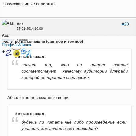
возможны иные варианты.
#20
Aaz
13-01-2014 10:00
Aaz
Неактивен
Re: Утро на конюшне (светлое и темное)
Профиль/Личка
хеттак сказал:
значит то, что он пишет вполне
соответствует качеству аудитории для/ради
которой он тратит свое время.
Абсолютно несвязанные вещи.
хеттак сказал:
будешь ли читать чьё либо произведение если
узнаешь, как автор всех ненавидит?