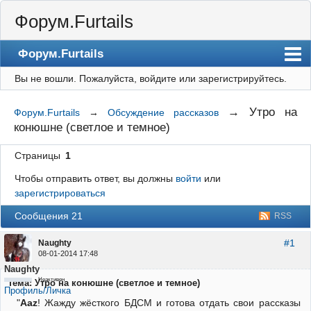
Форум.Furtails
Форум.Furtails
Вы не вошли.
Пожалуйста, войдите или зарегистрируйтесь.
На сайт
Форум
→
Утро на
Форум.Furtails
→
Обсуждение рассказов
конюшне (светлое и темное)
Регистрация
Вход
Страницы
1
Чтобы отправить ответ, вы должны
войти
или
зарегистрироваться
Сообщения 21
RSS
#1
Naughty
08-01-2014 17:48
Naughty
Неактивен
Тема: Утро на конюшне (светлое и темное)
Профиль/Личка
"
Aaz
! Жажду жёсткого БДСМ и готова отдать свои рассказы