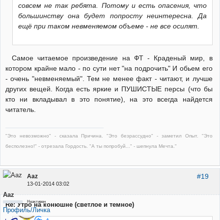
совсем не так ребята. Потому и есть опасения, что
большинству она будет попросту неинтересна. Да
ещё при таком невменяемом объеме - не все осилят.
Самое читаемое произведение на ФТ - Краденый мир, в
котором крайне мало - по сути нет "на подрочить" И обьем его
- очень "невменяемый". Тем не менее факт - читают, и лучше
других вещей. Когда есть яркие и ПУШИСТЫЕ персы (что бы
кто ни вкладывал в это понятие), на это всегда найдется
читатель.
"Это невозможно" - сказала Причина. "Это безрассудно" - заметил Опыт. "Это
бесполезно!" - отрезала Гордость. "А ты попробуй..." - шепнула Мечта."
#19
Aaz
13-01-2014 03:02
Aaz
Неактивен
Re: Утро на конюшне (светлое и темное)
Профиль/Личка