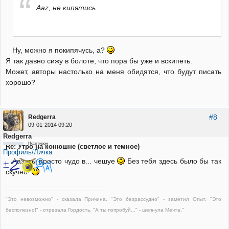
Aaz, не кипятись.
Ну, можно я покипячусь, а?
Я так давно сижу в болоте, что пора бы уже и вскипеть.
Может, авторы настолько на меня обидятся, что будут писать
хорошо?
#8
Redgerra
09-01-2014 09:20
Redgerra
Неактивен
Re: Утро на конюшне (светлое и темное)
Профиль/Личка
Ааз, ты просто чудо в... чешуе
Без тебя здесь было бы так
скучно!
"Это невозможно" - сказала Причина. "Это безрассудно" - заметил Опыт. "Это
бесполезно!" - отрезала Гордость. "А ты попробуй..." - шепнула Мечта."