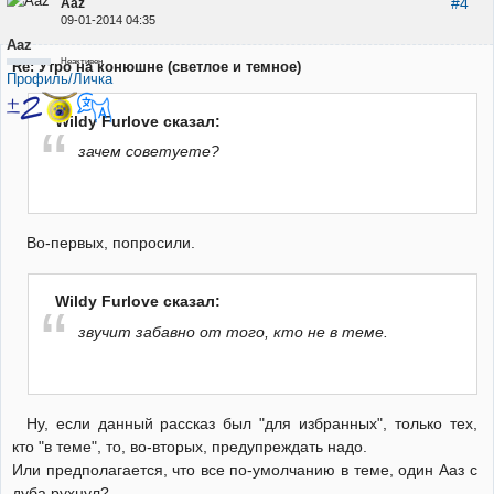
#4
Aaz
09-01-2014 04:35
Aaz
Неактивен
Re: Утро на конюшне (светлое и темное)
Профиль/Личка
Wildy Furlove сказал:
зачем советуете?
Во-первых, попросили.
Wildy Furlove сказал:
звучит забавно от того, кто не в теме.
Ну, если данный рассказ был "для избранных", только тех,
кто "в теме", то, во-вторых, предупреждать надо.
Или предполагается, что все по-умолчанию в теме, один Ааз с
дуба рухнул?