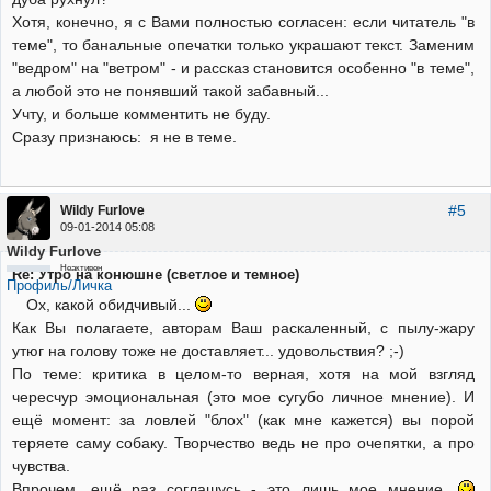
Хотя, конечно, я с Вами полностью согласен: если читатель "в
теме", то банальные опечатки только украшают текст. Заменим
"ведром" на "ветром" - и рассказ становится особенно "в теме",
а любой это не понявший такой забавный...
Учту, и больше комментить не буду.
Сразу признаюсь: я не в теме.
#5
Wildy Furlove
09-01-2014 05:08
Wildy Furlove
Неактивен
Re: Утро на конюшне (светлое и темное)
Профиль/Личка
Ох, какой обидчивый...
Как Вы полагаете, авторам Ваш раскаленный, с пылу-жару
утюг на голову тоже не доставляет... удовольствия? ;-)
По теме: критика в целом-то верная, хотя на мой взгляд
чересчур эмоциональная (это мое сугубо личное мнение). И
ещё момент: за ловлей "блох" (как мне кажется) вы порой
теряете саму собаку. Творчество ведь не про очепятки, а про
чувства.
Впрочем, ещё раз соглашусь - это лишь мое мнение.