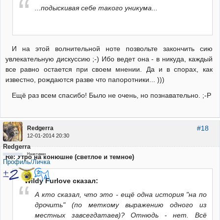
...подыскивая себе такого уникума...
И на этой волнительной ноте позвольте закончить сию
увлекательную дискуссию ;-) Ибо ведет она - в никуда, каждый
все равно остается при своем мнении. Да и в спорах, как
известно, рождаются разве что папоротники... )))
Ещё раз всем спасибо! Было не очень, но познавательно. ;-Р
#18
Redgerra
12-01-2014 20:30
Redgerra
Неактивен
Re: Утро на конюшне (светлое и темное)
Профиль/Личка
Wildy Furlove сказал:
А кто сказал, что это - ещё одна история "на по
дрочить" (по меткому выражению одного из
местных завсегдатаев)? Отнюдь - нет. Всё