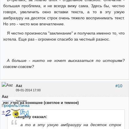
большая проблема, и не всегда вижу сама. Здесь бы, честно
говоря, увеличить окно вставки текста, а то в эту узкую
амбразуру на десяток строк очень тяжело воспринимать текст.
Но это - чисто мое впечатление.
Я честно произнесла "заклинание" и получила именно то, что
хотела. Еще раз - огромное спасибо за честный разнос.
А больше - никто не хочет высказаться по историям?
совсем-совсем?
#10
Aaz
09-01-2014 17:00
Aaz
Неактивен
Re: Утро на конюшне (светлое и темное)
Профиль/Личка
Naughty сказал:
а то в эту узкую амбразуру на десяток строк