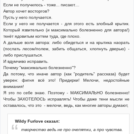
Если не получилось - тоже... писают....
Автор хочет восторгов?
Пусть у него получается.
Если у него не получается - для этого есть злобный крытик.
Который язвительно (и максимально болезненно для автора!)
ткнёт ядовитым когтем туда, где плохо.
А дальше воля автора: либо обидеться и на крытика наорать
(послать лесом/полем, забить общаться, хлопнуть дверью) -
либо прислушаться.
И вдумчиво исправить.
Почему "максимально болезненно"?
Да потому, что иначе автор (как "родитель" рассказа) будет
уверен: фигня всё это! Придирки! Мелочи, недостойные
внимания!
Я это по себе знаю. Поэтому - МАКСИМАЛЬНО болезненно!
Чтобы ЗАХОТЕЛОСЬ исправлять! Чтобы даже тени мысли не
оставалось, что это - мелочи, ведь, как многие авторы думают,
Wildy Furlove сказал:
творчество ведь не про очепятки, а про чувства.