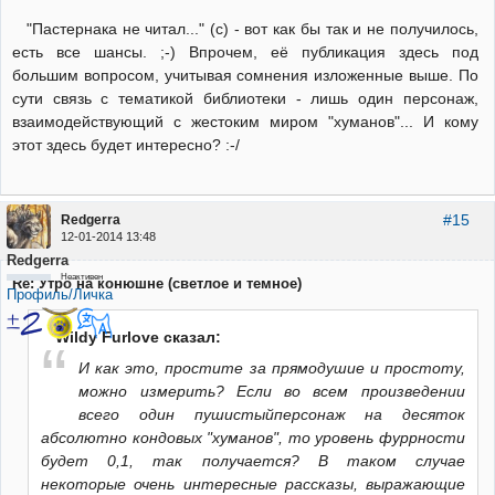
"Пастернака не читал..." (с) - вот как бы так и не получилось,
есть все шансы. ;-) Впрочем, её публикация здесь под
большим вопросом, учитывая сомнения изложенные выше. По
сути связь с тематикой библиотеки - лишь один персонаж,
взаимодействующий с жестоким миром "хуманов"... И кому
этот здесь будет интересно? :-/
#15
Redgerra
12-01-2014 13:48
Redgerra
Неактивен
Re: Утро на конюшне (светлое и темное)
Профиль/Личка
Wildy Furlove сказал:
И как это, простите за прямодушие и простоту,
можно измерить? Если во всем произведении
всего один пушистыйперсонаж на десяток
абсолютно кондовых "хуманов", то уровень фуррности
будет 0,1, так получается? В таком случае
некоторые очень интересные рассказы, выражающие