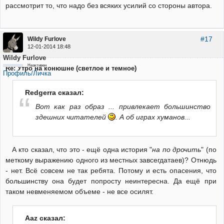
рассмотрит то, что надо без всяких усилий со стороны автора.
#17
Wildy Furlove
12-01-2014 18:48
Wildy Furlove
Неактивен
Re: Утро на конюшне (светлое и темное)
Профиль/Личка
Redgerra сказал:
Вот как раз образ ... привлекает большинство
здешних читателей
. А об играх хуманов...
А кто сказал, что это - ещё одна история "
на по дрочить
" (по
меткому выражению одного из местных завсегдатаев)? Отнюдь
- нет. Всё совсем не так ребята. Потому и есть опасения, что
большинству она будет попросту неинтересна. Да ещё при
таком невменяемом объеме - не все осилят.
Aaz сказал: