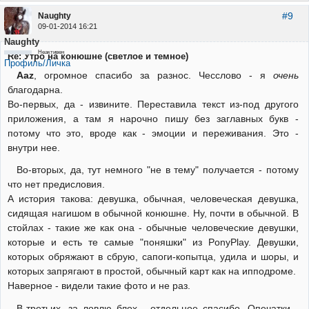
#9
Naughty
09-01-2014 16:21
Naughty
Неактивен
Re: Утро на конюшне (светлое и темное)
Профиль/Личка
Aaz
, огромное спасибо за разнос. Чесслово - я
очень
благодарна.
Во-первых, да - извините. Переставила текст из-под другого
приложения, а там я нарочно пишу без заглавных букв -
потому что это, вроде как - эмоции и переживания. Это -
внутри нее.
Во-вторых, да, тут немного "не в тему" получается - потому
что нет предисловия.
А история такова: девушка, обычная, человеческая девушка,
сидящая нагишом в обычной конюшне. Ну, почти в обычной. В
стойлах - такие же как она - обычные человеческие девушки,
которые и есть те самые "поняшки" из PonyPlay. Девушки,
которых обряжают в сбрую, сапоги-копытца, удила и шоры, и
которых запрягают в простой, обычный карт как на ипподроме.
Наверное - видели такие фото и не раз.
В-третьих, за ловлю блох - отдельное спасибо. Опечатки -