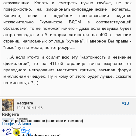
окружающих. Копать и смотреть нужно глубже, не так
поверхностно, на эмоционально-поведенческие аспекты...
Конечно, если в подобном повествовании видится
исключительно "хуманское БДСМ в соответствующей
обстановке", то не поможет ничего - даже если девушка будет
антро-лошадка и её история затянется на 400 с лишним
страниц, написанных от лица "хумана". Наверное Вы правы -
"теме" тут не место, не тот ресурс...
...А если кто-то и осилит всю эту "картонность и незнание
физиологии", то на 411-ой странице точно взорвется от
праведного негодования маститого критика, засыпав форум
миллионами чешуек. Ну и кому от этого будет лучше, скажите
на милость, а? ;-)
#13
Redgerra
12-01-2014 11:18
Redgerra
Неактивен
Re: Утро на конюшне (светлое и темное)
Профиль/Личка
Wildy Furlove сказал: