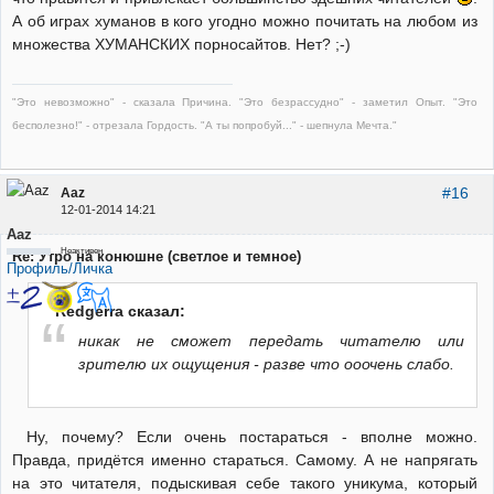
А об играх хуманов в кого угодно можно почитать на любом из
множества ХУМАНСКИХ порносайтов. Нет? ;-)
"Это невозможно" - сказала Причина. "Это безрассудно" - заметил Опыт. "Это
бесполезно!" - отрезала Гордость. "А ты попробуй..." - шепнула Мечта."
#16
Aaz
12-01-2014 14:21
Aaz
Неактивен
Re: Утро на конюшне (светлое и темное)
Профиль/Личка
Redgerra сказал:
никак не сможет передать читателю или
зрителю их ощущения - разве что ооочень слабо.
Ну, почему? Если очень постараться - вполне можно.
Правда, придётся именно стараться. Самому. А не напрягать
на это читателя, подыскивая себе такого уникума, который