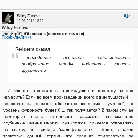
#14
Wildy Furlove
12-01-2014 12:12
Wildy Furlove
Неактивен
Re: Утро на конюшне (светлое и темное)
Профиль/Личка
Redgerra сказал:
...приходится активнее задействовать
воображение, чтобы подогнать уровень
фуррности
И как это, простите за прямодушие и простоту, можно
измерить? Если во всем произведении всего
один
пушистый
персонаж на десяток абсолютно кондовых "хуманов", то
уровень фуррности будет 0,1, так получается? В таком случае
некоторые очень интересные рассказы, выражающие
глубинные чаяния многих "пушистиков" придется отправлять
на свалку, по причине "малофуррности"... Блин, в такой
трактовке данный термин что средняя температура по