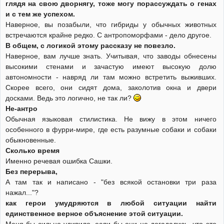
глядя на свою дворнягу, тоже могу порассуждать о генах
и с тем же успехом.
Наверное, вы позабыли, что гибриды у обычных животных
встречаются крайне редко. С антропоморфами - дело другое.
В общем, с логикой этому рассказу не повезло.
Наверное, вам лучше знать. Учитывая, что заводы обнесены
высокими стенами и зачастую имеют высокую долю
автономности - навряд ли там можно встретить выживших.
Скорее всего, они сидят дома, заколотив окна и двери
досками. Ведь это логично, не так ли?
Не-антро
Обычная языковая стилистика. Не вижу в этом ничего
особенного в фурри-мире, где есть разумные собаки и собаки
обыкновенные.
Сколько время
Именно речевая ошибка Сашки.
Без перерыва,
А там так и написано - "без всякой остановки три раза
нажал..."?
как герои умудряются в любой ситуации найти
единственное верное объяснение этой ситуации.