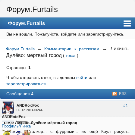
Форум.Furtails
Форум.Furtails
Вы не вошли.
Пожалуйста, войдите или зарегистрируйтесь.
На сайт
Форум
→
Ликино-
Форум.Furtails
→
Комментарии к рассказам
Дулёво: мёртвый город
(
текст
)
Регистрация
Вход
Страницы
1
Чтобы отправить ответ, вы должны
войти
или
зарегистрироваться
Сообщения 4
RSS
#1
ANDRoidFox
06-12-2014 06:44
ANDRoidFox
Неактивен
Тема: Ликино-Дулёво: мёртвый город
Профиль/Личка
М-м-м... Сталкер... с фуррями... их ещё Коул рисует...