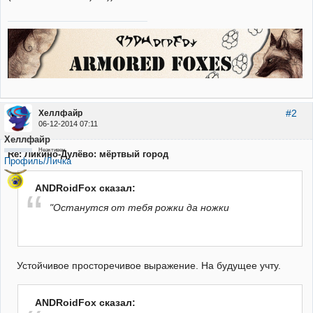
#2
Хеллфайр
06-12-2014 07:11
Хеллфайр
Неактивен
Re: Ликино-Дулёво: мёртвый город
Профиль/Личка
ANDRoidFox сказал:
"Останутся от тебя рожки да ножки
Устойчивое просторечивое выражение. На будущее учту.
ANDRoidFox сказал: