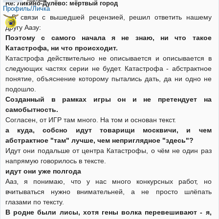
Неактивен
Re: Ликино-Дулёво: мёртвый город
Профиль/Личка
В связи с вышедшей рецензией, решил ответить нашему
другу Аазу:
Поэтому с самого начала я не знаю, ни что такое
Катастрофа, ни что происходит.
Катастрофа действительно не описывается и описывается в
следующих частях серии не будет. Катастрофа - абстрактное
понятие, объяснение которому пытались дать, да ни одно не
подошло.
Созданный в рамках игры он и не претендует на
самобытность.
Согласен, от ИГР там много. На том и основан текст.
а куда, собсно идут товарищи москвичи, и чем
абстрактное "там" лучше, чем неприглядное "здесь"?
Идут они подальше от центра Катастрофы, о чём не один раз
напрямую говорилось в тексте.
идут они уже полгода
Ааз, я понимаю, что у нас много конкурсных работ, но
вчитываться нужно внимательней, а не просто шлёпать
глазами по тексту.
В родне были лисы, хотя гены волка перевешивают - я,