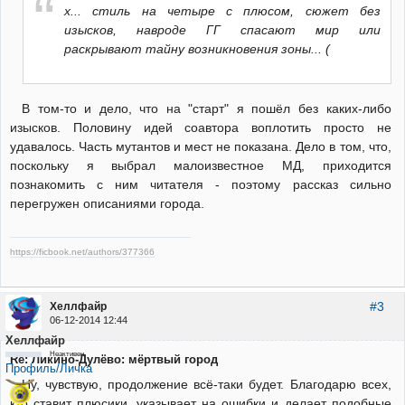
х... стиль на четыре с плюсом, сюжет без
изысков, навроде ГГ спасают мир или
раскрывают тайну возникновения зоны... (
В том-то и дело, что на "старт" я пошёл без каких-либо
изысков. Половину идей соавтора воплотить просто не
удавалось. Часть мутантов и мест не показана. Дело в том, что,
поскольку я выбрал малоизвестное МД, приходится
познакомить с ним читателя - поэтому рассказ сильно
перегружен описаниями города.
https://ficbook.net/authors/377366
#3
Хеллфайр
06-12-2014 12:44
Хеллфайр
Неактивен
Re: Ликино-Дулёво: мёртвый город
Профиль/Личка
Ну, чувствую, продолжение всё-таки будет. Благодарю всех,
кто ставит плюсики, указывает на ошибки и делает подобные