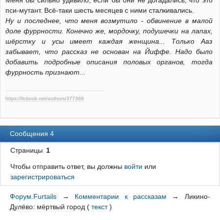
Меня бы сильно удивило, если бы они не догадались, что это
пси-мутант. Всё-таки шесть месяцев с ними сталкивались.
Ну и последнее, что меня возмутило - обвинение в малой
доле фуррности. Конечно же, мордочку, подушечки на лапах,
шёрстку и усы имеет каждая женщина... Только Ааз
забывает, что рассказ не основан на Йиффе. Надо было
добавить подробные описания половых органов, тогда
фуррность признают...
https://ficbook.net/authors/377366
Сообщения 4
Страницы
1
Чтобы отправить ответ, вы должны
войти
или
зарегистрироваться
Форум.Furtails
→
Комментарии к рассказам
→
Ликино-
Дулёво: мёртвый город
(
текст
)