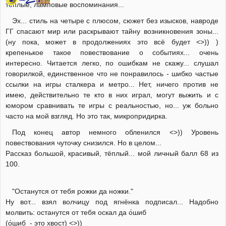
тёплые, ламповые воспоминания...
Эх... стиль на четыре с плюсом, сюжет без изысков, навроде
ГГ спасают мир или раскрывают тайну возникновения зоны...
(ну пока, может в продолжениях это всё будет <>)) )
крепенькое такое повествование о событиях... очень
интересно. Читается легко, по ошибкам не скажу... слушал
говорилкой, единственное что не понравилось - шибко частые
ссылки на игры сталкера и метро... Нет, ничего против не
имею, действительно те кто в них играл, могут выжить и с
юмором сравнивать те игры с реальностью, но... уж больно
часто на мой взгляд. Но это так, микропридирка.
Под конец автор немного обленился <>)) Уровень
повествования чуточку снизился. Но в целом...
Рассказ большой, красивый, тёплый... мой личный балл 68 из
100.
"Останутся от тебя рожки да ножки."
Ну вот... взял волчицу под ягнёнка подписал... Надобно
молвить: останутся от тебя оскал да о́шиб
(о́шиб - это хвост) <>))