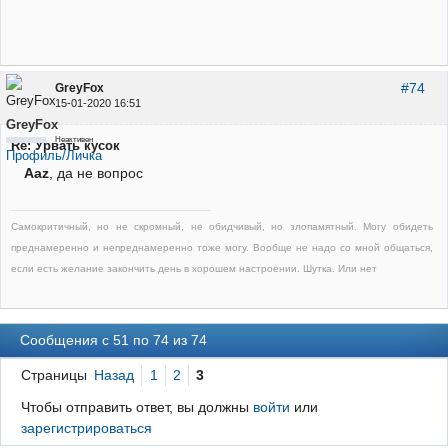
#74
GreyFox
15-01-2020 16:51
GreyFox
Неактивен
Re: Урвать кусок
Профиль/Личка
Aaz
, да не вопрос
Самокритичный, но не скромный, не обидчивый, но злопамятный. Могу обидеть
преднамеренно и непреднамеренно тоже могу. Вообще не надо со мной общаться,
если есть желание закончить день в хорошем настроении. Шутка. Или нет
Сообщения с 51 по 74 из 74
Страницы
Назад
1
2
3
Чтобы отправить ответ, вы должны
войти
или
зарегистрироваться