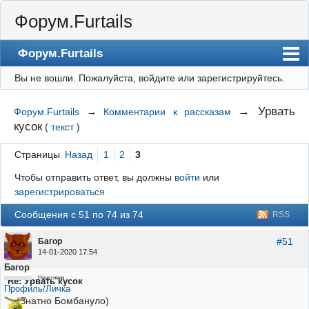
Форум.Furtails
Форум.Furtails
Вы не вошли.
Пожалуйста, войдите или зарегистрируйтесь.
На сайт
Форум
→
Урвать
Форум.Furtails
→
Комментарии к рассказам
кусок
(
текст
)
Регистрация
Вход
Страницы
Назад
1
2
3
Чтобы отправить ответ, вы должны
войти
или
зарегистрироваться
Сообщения с 51 по 74 из 74
RSS
#51
Багор
14-01-2020 17:54
Багор
Неактивен
Re: Урвать кусок
Профиль/Личка
(Знатно Бомбануло)