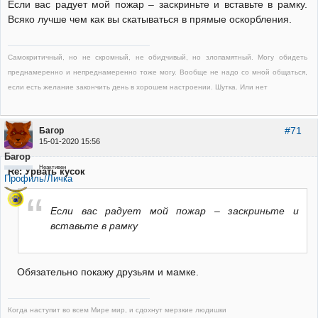
Если вас радует мой пожар – заскриньте и вставьте в рамку.
Всяко лучше чем как вы скатываться в прямые оскорбления.
Самокритичный, но не скромный, не обидчивый, но злопамятный. Могу обидеть
преднамеренно и непреднамеренно тоже могу. Вообще не надо со мной общаться,
если есть желание закончить день в хорошем настроении. Шутка. Или нет
#71
Багор
15-01-2020 15:56
Багор
Неактивен
Re: Урвать кусок
Профиль/Личка
Если вас радует мой пожар – заскриньте и
вставьте в рамку
Обязательно покажу друзьям и мамке.
Когда наступит во всем Мире мир, и сдохнут мерзкие людишки