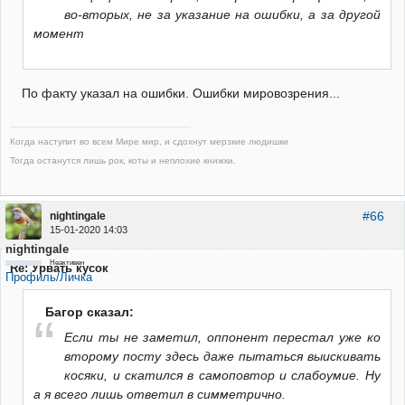
во-вторых, не за указание на ошибки, а за другой
момент
По факту указал на ошибки. Ошибки мировозрения...
Когда наступит во всем Мире мир, и сдохнут мерзкие людишки
Тогда останутся лишь рок, коты и неплохие книжки.
#66
nightingale
15-01-2020 14:03
nightingale
Неактивен
Re: Урвать кусок
Профиль/Личка
Багор сказал:
Если ты не заметил, оппонент перестал уже ко
второму посту здесь даже пытаться выискивать
косяки, и скатился в самоповтор и слабоумие. Ну
а я всего лишь ответил в симметрично.