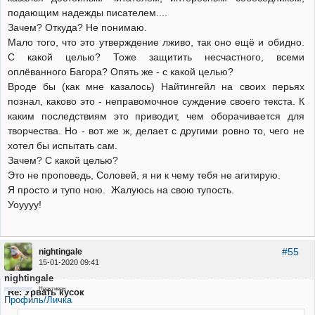
подающим надежды писателем....
Зачем? Откуда? Не понимаю.
Мало того, что это утверждение лживо, так оно ещё и обидно.
С какой целью? Тоже защитить несчастного, всеми
оплёванного Багора? Опять же - с какой целью?
Вроде бы (как мне казалось) Найтингейл на своих перьях
познал, каково это - неправомочное суждение своего текста. К
каким последствиям это приводит, чем оборачивается для
творчества. Но - вот же ж, делает с другими ровно то, чего не
хотел бы испытать сам.
Зачем? С какой целью?
Это не проповедь, Соловей, я ни к чему тебя не агитирую.
Я просто и тупо ною. Жалуюсь на свою тупость.
Уоуууу!
#55
nightingale
15-01-2020 09:41
nightingale
Неактивен
Re: Урвать кусок
Профиль/Личка