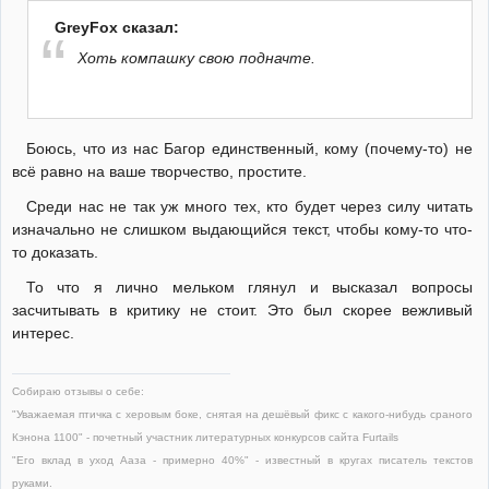
GreyFox сказал:
Хоть компашку свою подначте.
Боюсь, что из нас Багор единственный, кому (почему-то) не
всё равно на ваше творчество, простите.
Среди нас не так уж много тех, кто будет через силу читать
изначально не слишком выдающийся текст, чтобы кому-то что-
то доказать.
То что я лично мельком глянул и высказал вопросы
засчитывать в критику не стоит. Это был скорее вежливый
интерес.
Собираю отзывы о себе:
"Уважаемая птичка с херовым боке, снятая на дешёвый фикс с какого-нибудь сраного
Кэнона 1100" - почетный участник литературных конкурсов сайта Furtails
"Его вклад в уход Ааза - примерно 40%" - известный в кругах писатель текстов
руками.