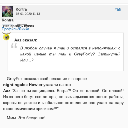
#58
Kontra
15-01-2020 11:13
Kontra
Неактивен
Re: Урвать кусок
Профиль/Личка
Aaz сказал:
В любом случае я так и остался в непонятках: с
какой целью ты так к GreyFox'у? Заткнуть?
Или...?
GreyFox показал своё незнание в вопросе.
nightingale
и
Howler
указали на это.
Aaz
"За шо ты защищаешь Богра?! Он же плохой! Он плохой!
Из-за него бегут все авторы, не выкладываются новые работы,
коровы не доятся и глобальное потепление наступает на пару
с экономическим кризисом!!!"
Ммм. Это бесценно!