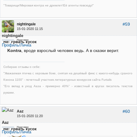
"Товарищи!Мировая контра не дремлет!Её агенты повсюду!"
#59
nightingale
15-01-2020 11:15
nightingale
Неактивен
Re: Урвать кусок
Профиль/Личка
Kontra
, вроде взрослый человек ведь. А в сказки верит.
Собираю отзывы о себе:
"Уважаемая птичка с херовым боке, снятая на дешёвый фикс с какого-нибудь сраного
Кэнона 1100" - почетный участник литературных конкурсов сайта Furtails
"Его вклад в уход Ааза - примерно 40%" - известный в кругах писатель текстов
руками.
#60
Aaz
15-01-2020 11:20
Aaz
Неактивен
Re: Урвать кусок
Профиль/Личка