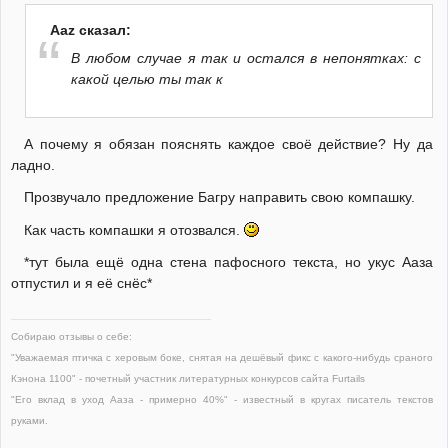
Aaz сказал:
В любом случае я так и остался в непонятках: с
какой целью ты так к
А почему я обязан пояснять каждое своё действие? Ну да
ладно.
Прозвучало предложение Багру направить свою компашку.
Как часть компашки я отозвался.
*тут была ещё одна стена пафосного текста, но укус Ааза
отпустил и я её снёс*
Собираю отзывы о себе:
"Уважаемая птичка с херовым боке, снятая на дешёвый фикс с какого-нибудь сраного
Кэнона 1100" - почетный участник литературных конкурсов сайта Furtails
"Его вклад в уход Ааза - примерно 40%" - известный в кругах писатель текстов
руками.