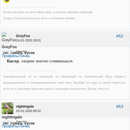
Когда наступит во всем Мире мир, и сдохнут мерзкие людишки
Тогда останутся лишь рок, коты и неплохие книжки.
#52
GreyFox
14-01-2020 18:01
GreyFox
Неактивен
Re: Урвать кусок
Профиль/Личка
Багор
, скорее знатно сливаешься.
Самокритичный, но не скромный, не обидчивый, но злопамятный. Могу обидеть
преднамеренно и непреднамеренно тоже могу. Вообще не надо со мной общаться,
если есть желание закончить день в хорошем настроении. Шутка. Или нет
#53
nightingale
15-01-2020 08:32
nightingale
Неактивен
Re: Урвать кусок
Профиль/Личка