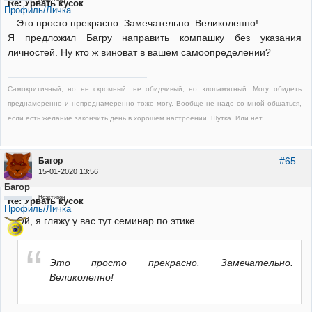
Re: Урвать кусок
Профиль/Личка
Это просто прекрасно. Замечательно. Великолепно!
Я предложил Багру направить компашку без указания
личностей. Ну кто ж виноват в вашем самоопределении?
Самокритичный, но не скромный, не обидчивый, но злопамятный. Могу обидеть
преднамеренно и непреднамеренно тоже могу. Вообще не надо со мной общаться,
если есть желание закончить день в хорошем настроении. Шутка. Или нет
#65
Багор
15-01-2020 13:56
Багор
Неактивен
Re: Урвать кусок
Профиль/Личка
Ой, я гляжу у вас тут семинар по этике.
Это просто прекрасно. Замечательно.
Великолепно!