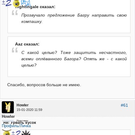
nightingale сказал:
Прозвучало предложение Багру направить свою
компашку.
Aaz сказал:
С какой целью? Тоже защитить несчастного,
всеми оплёванного Багора? Опять же - с какой
целью?
Спасибо, вопросов больше не имею.
#61
Howler
15-01-2020 11:59
Howler
Неактивен
Re: Урвать кусок
Профиль/Личка