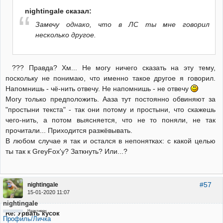
nightingale сказал:
Замечу однако, что в ЛС ты мне говорил
несколько другое.
??? Правда? Хм... Не могу ничего сказать на эту тему,
поскольку не понимаю, что именно такое другое я говорил.
Напомнишь - чё-нить отвечу. Не напомнишь - не отвечу
Могу только предположить. Ааза тут постоянно обвиняют за
"простыни текста" - так они потому и простыни, что скажешь
чего-нить, а потом выясняется, что не то поняли, не так
прочитали... Приходится разжёвывать.
В любом случае я так и остался в непонятках: с какой целью
ты так к GreyFox'у? Заткнуть? Или...?
#57
nightingale
15-01-2020 11:07
nightingale
Неактивен
Re: Урвать кусок
Профиль/Личка