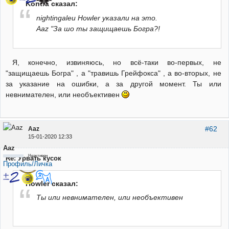
Kontra сказал:
nightingaleи Howler указали на это.
Aaz "За шо ты защищаешь Богра?!
Я, конечно, извиняюсь, но всё-таки во-первых, не
"защищаешь Богра" , а "травишь Грейфокса" , а во-вторых, не
за указание на ошибки, а за другой момент. Ты или
невнимателен, или необъективен
#62
Aaz
15-01-2020 12:33
Aaz
Неактивен
Re: Урвать кусок
Профиль/Личка
Howler сказал:
Ты или невнимателен, или необъективен