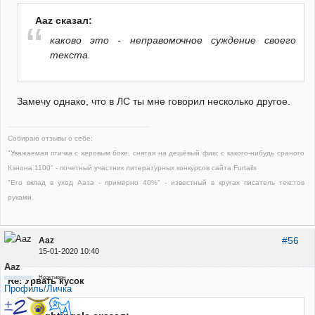
Aaz сказал:
каково это - неправомочное суждение своего
текста
Замечу однако, что в ЛС ты мне говорил несколько другое.
Собираю отзывы о себе:
"Уважаемая птичка с херовым боке, снятая на дешёвый фикс с какого-нибудь сраного
Кэнона 1100" - почетный участник литературных конкурсов сайта Furtails
"Его вклад в уход Ааза - примерно 40%" - известный в кругах писатель текстов
руками.
#56
Aaz
15-01-2020 10:40
Aaz
Неактивен
Re: Урвать кусок
Профиль/Личка