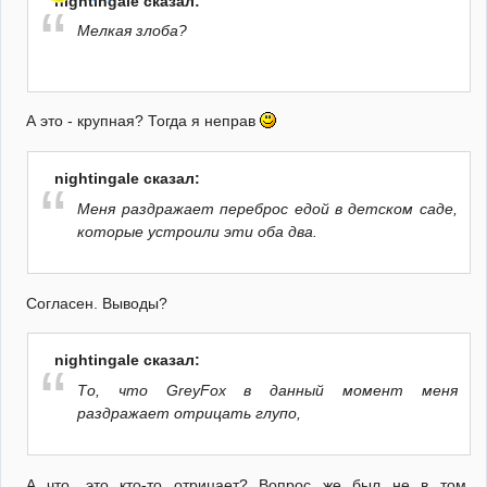
nightingale сказал:
Мелкая злоба?
А это - крупная? Тогда я неправ
nightingale сказал:
Меня раздражает переброс едой в детском саде,
которые устроили эти оба два.
Согласен. Выводы?
nightingale сказал:
То, что GreyFox в данный момент меня
раздражает отрицать глупо,
А что, это кто-то отрицает? Вопрос же был не в том,