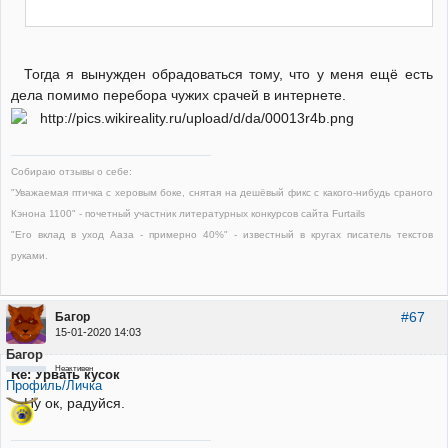
Тогда я вынужден обрадоваться тому, что у меня ещё есть
дела помимо перебора чужих срачей в интернете.
Собираю отзывы о себе:
"Уважаемая птичка с херовым боке, снятая на дешёвый фикс с какого-нибудь сраного
Кэнона 1100" - почетный участник литературных конкурсов сайта Furtails
"Его вклад в уход Ааза - примерно 40%" - известный в кругах писатель текстов
руками.
#67
Багор
15-01-2020 14:03
Багор
Неактивен
Re: Урвать кусок
Профиль/Личка
Ну ок, радуйся.