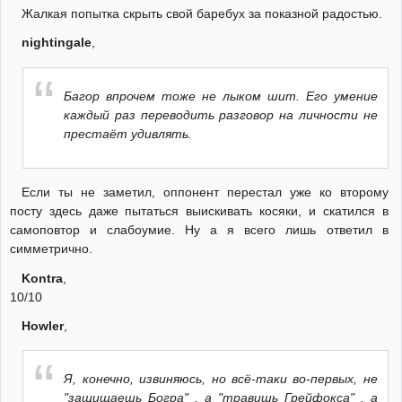
Жалкая попытка скрыть свой баребух за показной радостью.
nightingale
,
Багор впрочем тоже не лыком шит. Его умение
каждый раз переводить разговор на личности не
престаёт удивлять.
Если ты не заметил, оппонент перестал уже ко второму
посту здесь даже пытаться выискивать косяки, и скатился в
самоповтор и слабоумие. Ну а я всего лишь ответил в
симметрично.
Kontra
,
10/10
Howler
,
Я, конечно, извиняюсь, но всё-таки во-первых, не
"защищаешь Богра" , а "травишь Грейфокса" , а