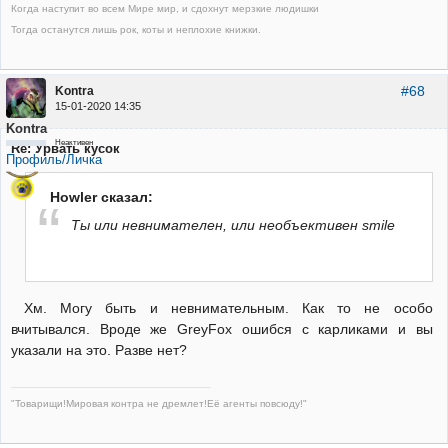
Когда наступит во всем Мире мир, и сдохнут мерзкие людишки
Тогда останутся лишь рок, коты и неплохие книжки.
#68
Kontra
15-01-2020 14:35
Kontra
Неактивен
Re: Урвать кусок
Профиль/Личка
Howler сказал:
Ты или невнимателен, или необъективен smile
Хм. Могу быть и невнимательным. Как то не особо
вчитывался. Вроде же GreyFox ошибся с карликами и вы
указали на это. Разве нет?
"Товарищи!Мировая контра не дремлет!Её агенты повсюду!"