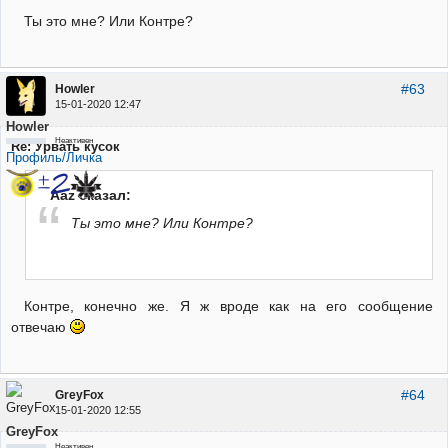
Ты это мне? Или Контре?
#63
Howler
15-01-2020 12:47
Howler
Неактивен
Re: Урвать кусок
Профиль/Личка
Aaz сказал:
Ты это мне? Или Контре?
Контре, конечно же. Я ж вроде как на его сообщение
отвечаю
#64
GreyFox
15-01-2020 12:55
GreyFox
Неактивен