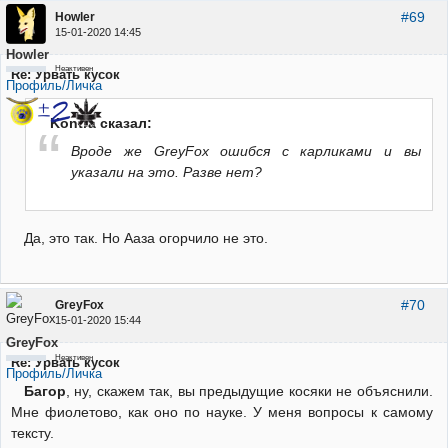
#69
Howler
15-01-2020 14:45
Howler
Неактивен
Re: Урвать кусок
Профиль/Личка
Kontra сказал:
Вроде же GreyFox ошибся с карликами и вы
указали на это. Разве нет?
Да, это так. Но Ааза огорчило не это.
#70
GreyFox
15-01-2020 15:44
GreyFox
Неактивен
Re: Урвать кусок
Профиль/Личка
Багор
, ну, скажем так, вы предыдущие косяки не объяснили.
Мне фиолетово, как оно по науке. У меня вопросы к самому
тексту.