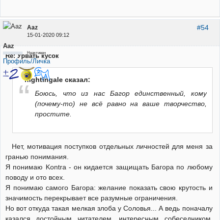
#54
Aaz
15-01-2020 09:12
Aaz
Неактивен
Re: Урвать кусок
Профиль/Личка
nightingale сказал:
Боюсь, что из нас Багор единственный, кому
(почему-то) не всё равно на ваше творчество,
простите.
Нет, мотивация поступков отдельных личностей для меня за
гранью понимания.
Я понимаю Kontra - он кидается защищать Багора по любому
поводу и ото всех.
Я понимаю самого Багора: желание показать свою крутость и
значимость перекрывает все разумные ограничения.
Но вот откуда такая мелкая злоба у Соловья... А ведь поначалу
казался достойным читателем, интересным собеседником,