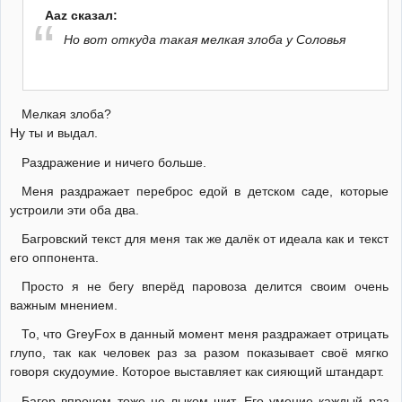
Aaz сказал:
Но вот откуда такая мелкая злоба у Соловья
Мелкая злоба?
Ну ты и выдал.
Раздражение и ничего больше.
Меня раздражает переброс едой в детском саде, которые
устроили эти оба два.
Багровский текст для меня так же далёк от идеала как и текст
его оппонента.
Просто я не бегу вперёд паровоза делится своим очень
важным мнением.
То, что GreyFox в данный момент меня раздражает отрицать
глупо, так как человек раз за разом показывает своё мягко
говоря скудоумие. Которое выставляет как сияющий штандарт.
Багор впрочем тоже не лыком шит. Его умение каждый раз