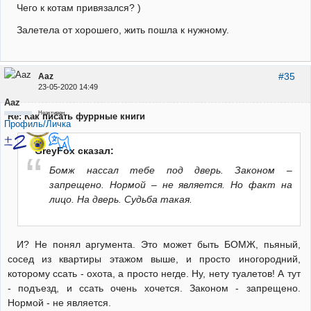
Чего к котам привязался? )
Залетела от хорошего, жить пошла к нужному.
#35
Aaz
23-05-2020 14:49
Aaz
Неактивен
Re: Как писать фуррные книги
Профиль/Личка
GreyFox сказал:
Бомж нассал тебе под дверь. Законом –
запрещено. Нормой – не является. Но факт на
лицо. На дверь. Судьба такая.
И? Не понял аргумента. Это может быть БОМЖ, пьяный,
сосед из квартиры этажом выше, и просто иногородний,
которому ссать - охота, а просто негде. Ну, нету туалетов! А тут
- подъезд, и ссать очень хочется. Законом - запрещено.
Нормой - не является.