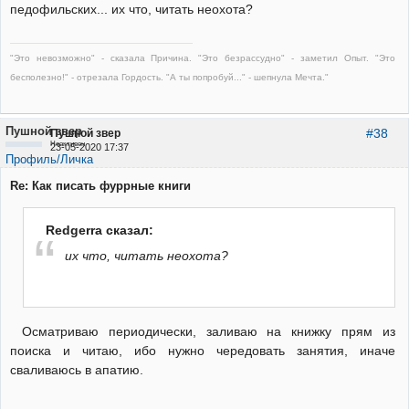
педофильских... их что, читать неохота?
"Это невозможно" - сказала Причина. "Это безрассудно" - заметил Опыт. "Это
бесполезно!" - отрезала Гордость. "А ты попробуй..." - шепнула Мечта."
Пушной звер
#38
Пушной звер
Неактивен
23-05-2020 17:37
Профиль/Личка
Re: Как писать фуррные книги
Redgerra сказал:
их что, читать неохота?
Осматриваю периодически, заливаю на книжку прям из
поиска и читаю, ибо нужно чередовать занятия, иначе
сваливаюсь в апатию.