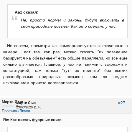
Aaz сказал:
Не, просто нормы и законы будут включать в
себя природные позывы. Как это сделано у нас.
Не совсем, посмотри как самоорганизуются заключенные в
камере... вот там как раз, можно сказать "их поведение
базируется на обезьяньем" есть общие параллели, но все еще
сильно отличается. Главное, у них нет книжки с законами и
конституцией, там только "тут так принято" без всяких
разнообразных природных позывов, там за редким
исключением принято договариваться.
Марти Сью
#27
Марти Сью
Неактивен
23-05-2020 11:46
Профиль/Личка
Re: Как писать фуррные книги