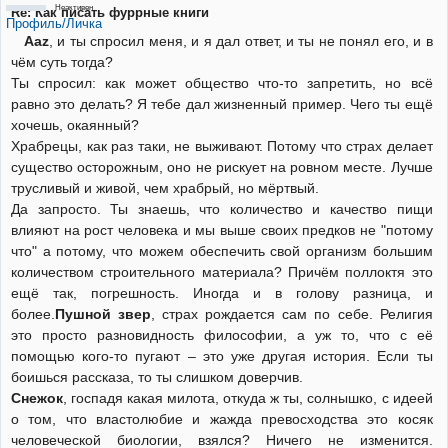
Неактивен
Re: Как писать фуррные книги
Профиль/Личка
Aaz
, и ты спросил меня, и я дал ответ, и ты не понял его, и в
чём суть тогда?
Ты спросил: как может общество что-то запретить, но всё
равно это делать? Я тебе дал жизненный пример. Чего ты ещё
хочешь, окаянный?
Храбрецы, как раз таки, не выживают. Потому что страх делает
существо осторожным, оно не рискует на ровном месте. Лучше
трусливый и живой, чем храбрый, но мёртвый.
Да запросто. Ты знаешь, что количество и качество пищи
влияют на рост человека и мы выше своих предков не "потому
что" а потому, что можем обеспечить свой организм большим
количеством строительного материала? Причём поллоктя это
ещё так, погрешность. Иногда и в голову разница, и
более.
Пушной звер
, страх рождается сам по себе. Религия
это просто разновидность философии, а уж то, что с её
помощью кого-то пугают – это уже другая история. Если ты
боишься рассказа, то ты слишком доверчив.
Снежок
, госпадя какая милота, откуда ж ты, солнышко, с идеей
о том, что властолюбие и жажда превосходства это косяк
человеческой биологии, взялся? Ничего не изменится.