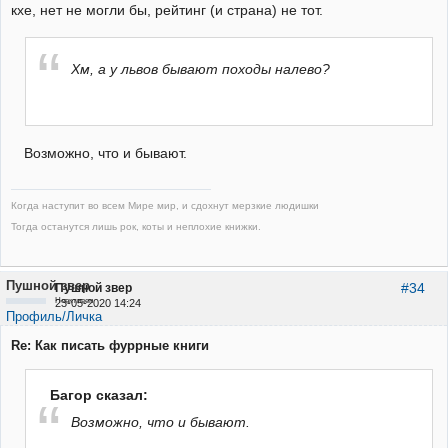
кхе, нет не могли бы, рейтинг (и страна) не тот.
Хм, а у львов бывают походы налево?
Возможно, что и бывают.
Когда наступит во всем Мире мир, и сдохнут мерзкие людишки
Тогда останутся лишь рок, коты и неплохие книжки.
Пушной звер
#34
Пушной звер
Неактивен
23-05-2020 14:24
Профиль/Личка
Re: Как писать фуррные книги
Багор сказал:
Возможно, что и бывают.