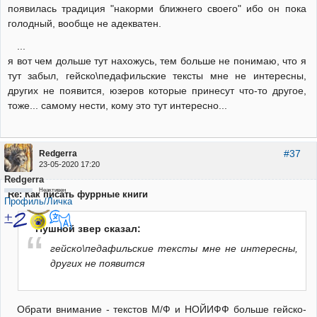
появилась традиция "накорми ближнего своего" ибо он пока
голодный, вообще не адекватен.
...
я вот чем дольше тут нахожусь, тем больше не понимаю, что я
тут забыл, гейско\педафильские тексты мне не интересны,
других не появится, юзеров которые принесут что-то другое,
тоже... самому нести, кому это тут интересно...
#37
Redgerra
23-05-2020 17:20
Redgerra
Неактивен
Re: Как писать фуррные книги
Профиль/Личка
Пушной звер сказал:
гейско\педафильские тексты мне не интересны,
других не появится
Обрати внимание - текстов М/Ф и НОЙИФФ больше гейско-