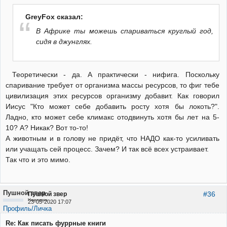
GreyFox сказал:
В Африке ты можешь спариваться круглый год,
сидя в джунглях.
Теоретически - да. А практически - нифига. Поскольку
спаривание требует от организма массы ресурсов, то фиг тебе
цивилизация этих ресурсов организму добавит. Как говорил
Иисус "Кто может себе добавить росту хотя бы локоть?".
Ладно, кто может себе климакс отодвинуть хотя бы лет на 5-
10? А? Никак? Вот то-то!
А животным и в голову не придёт, что НАДО как-то усиливать
или учащать сей процесс. Зачем? И так всё всех устраивает.
Так что и это мимо.
Пушной звер
#36
Пушной звер
Неактивен
23-05-2020 17:07
Профиль/Личка
Re: Как писать фуррные книги