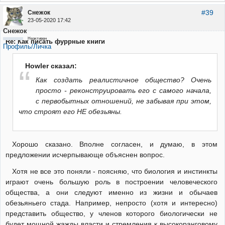
#39
Снежок
23-05-2020 17:42
Снежок
Неактивен
Re: Как писать фуррные книги
Профиль/Личка
Howler сказал:
Как создать реалистичное общество? Очень
просто - реконструировать его с самого начала,
с первобытных отношений, не забывая при этом,
что строят его НЕ обезьяны.
Хорошо сказано. Вполне согласен, и думаю, в этом
предложении исчерпывающе объяснен вопрос.
Хотя не все это поняли - поясняю, что биология и инстинкты
играют очень большую роль в построении человеческого
общества, а они следуют именно из жизни и обычаев
обезьяньего стада. Например, непросто (хотя и интересно)
представить общество, у членов которого биологически не
будет мощной жажды власти и стремления к высокоранговому