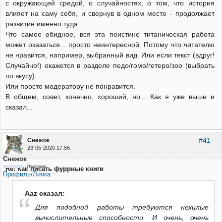
с окружающей средой, о случайностях, о том, что история
влияет на саму себя, и свернув в одном месте - продолжает
развитие именно туда.
Что самое обидное, вся эта поистине титаническая работа
может оказаться... просто неинтересной. Потому что читателю
не нравится, например, выбранный вид. Или если текст (вдруг!
Случайно!) окажется в разделе педо/гомо/гетеро/зоо (выбрать
по вкусу).
Или просто модератору не понравится.
В общем, совет, конечно, хороший, но... Как я уже выше и
сказал...
#41
Снежок
23-05-2020 17:56
Снежок
Неактивен
Re: Как писать фуррные книги
Профиль/Личка
Aaz сказал:
Для подобной работы требуются нехилые
вычислительные способности. И очень, очень