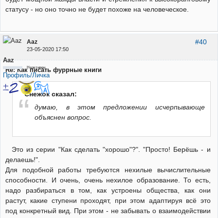
статусу - но оно точно не будет похоже на человеческое.
#40
Aaz
23-05-2020 17:50
Aaz
Неактивен
Re: Как писать фуррные книги
Профиль/Личка
Снежок сказал:
думаю, в этом предложении исчерпывающе
объяснен вопрос.
Это из серии "Как сделать "хорошо"?". "Просто! Берёшь - и
делаешь!".
Для подобной работы требуются нехилые вычислительные
способности. И очень, очень нехилое образование. То есть,
надо разбираться в том, как устроены общества, как они
растут, какие ступени проходят, при этом адаптируя всё это
под конкретный вид. При этом - не забывать о взаимодействии