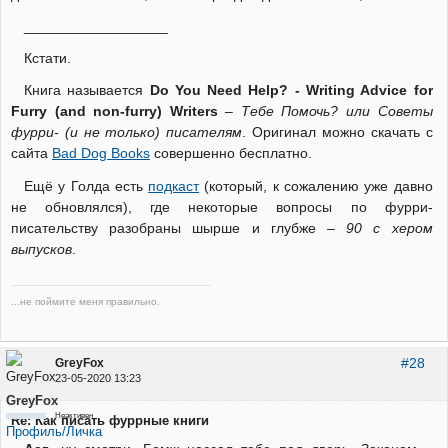
__________________
Кстати.
Книга называется
Do You Need Help? - Writing Advice for
Furry (and non-furry) Writers
–
Тебе Помочь? или Советы
фурри- (и не только) писателям
. Оригинал можно скачать с
сайта
Bad Dog Books
совершенно бесплатно.
Ещё у Голда есть
подкаст
(который, к сожалению уже давно
не обновлялся), где некоторые вопросы по фурри-
писательству разобраны шырше и глубже
– 90 с хером
выпусков
.
...не поймите меня правильно.
#28
GreyFox
23-05-2020 13:23
GreyFox
Неактивен
Re: Как писать фуррные книги
Профиль/Личка