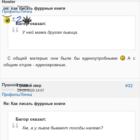
Howler
Неактивен
Re: Как писать фуррные книги
Профиль/Личка
Багор сказал:
У ней мама другая львица.
С общей матерью они были бы единоутробными
А с
общим отцом - единокровные.
Пушной звер
#32
Пушной звер
Неактивен
23-05-2020 14:07
Профиль/Личка
Re: Как писать фуррные книги
Багор сказал:
Хм, а у львов бывают походы налево?