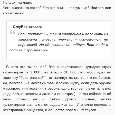
Но факт на лицо.
Чего сказать-то хотел? Что все они - неразумные? Или что они
- животные?
GreyFox сказал:
Если приплыть к таким храбрецам и положить из
автомата половину племени – испугаются, не
переживай. Но объяснения не найдут. Вот тебе и
сотона с гром-палкой.
С чего это ты решил? Это в христианской культуре страх
культивируется 2 000 лет. А если 10 000 лет отбор идёт по
признаку "бесстрашный" - то выживут только те, кто не боятся.
Да, бесстрашие может сыграть плохую шутку, если дать оружие
массового уничтожения (говорят, одно горное племя исчезло,
когда белые завезли и дали им огнестрел), но мы сейчас не об
этом. Страх, как и любой другой признак, может
культивироваться, а может задавливаться. И вполне возможны
бесстрашные общества, и общества повальных трусов.