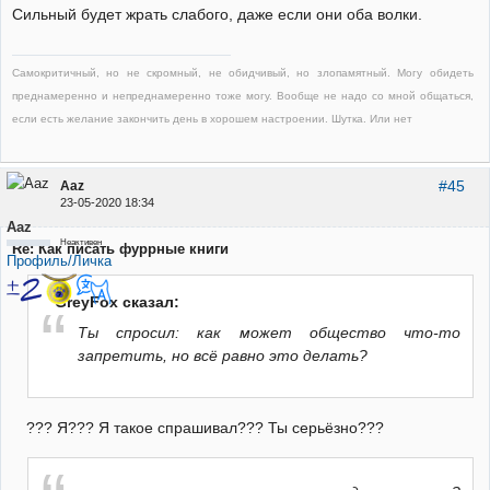
Сильный будет жрать слабого, даже если они оба волки.
Самокритичный, но не скромный, не обидчивый, но злопамятный. Могу обидеть
преднамеренно и непреднамеренно тоже могу. Вообще не надо со мной общаться,
если есть желание закончить день в хорошем настроении. Шутка. Или нет
#45
Aaz
23-05-2020 18:34
Aaz
Неактивен
Re: Как писать фуррные книги
Профиль/Личка
GreyFox сказал:
Ты спросил: как может общество что-то
запретить, но всё равно это делать?
??? Я??? Я такое спрашивал??? Ты серьёзно???