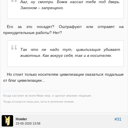
Aaz, ну смотри. Бомж нассал тебе под дверь.
Законом – запрещено.
Его за это посадят? Оштрафуют или отправят на
принудительные работы? Нет?
Так что не надо тут, цивилизация убивает
животных. Как вокруг себя, так и в носителях.
Но стоит только носителям цивилизации оказаться подальше
от благ цивилизации...
Когда наступит во всем Мире мир, и сдохнут мерзкие людишки
Тогда останутся лишь рок, коты и неплохие книжки.
#31
Howler
23-05-2020 13:58