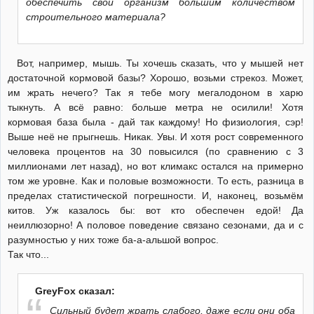
обеспечить свой организм большим количеством
строительного материала?
Вот, например, мышь. Ты хочешь сказать, что у мышей нет
достаточной кормовой базы? Хорошо, возьми стрекоз. Может,
им жрать нечего? Так я тебе могу мегалодоном в харю
тыкнуть. А всё равно: больше метра не осилили! Хотя
кормовая база была - дай так каждому! Но физиология, сэр!
Выше неё не прыгнешь. Никак. Увы. И хотя рост современного
человека процентов на 30 повысился (по сравнению с 3
миллионами лет назад), но вот климакс остался на примерно
том же уровне. Как и половые возможности. То есть, разница в
пределах статистической погрешности. И, наконец, возьмём
китов. Уж казалось бы: вот кто обеспечен едой! Да
неиллюзорно! А половое поведение связано сезонами, да и с
разумностью у них тоже ба-а-альшой вопрос.
Так что...
GreyFox сказал:
Сильный будет жрать слабого, даже если они оба