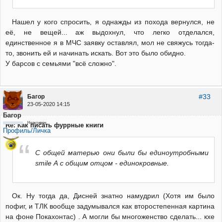
Нашел у кого спросить, я однажды из похода вернулся, не
её, не вещей... аж выдохнул, что легко отделался,
единственное я в МЧС заявку оставлял, мол не свяжусь тогда-
то, звонить ей и начинать искать. Вот это было обидно.
У барсов с семьями "всё сложно".
#33
Багор
23-05-2020 14:15
Багор
Неактивен
Re: Как писать фуррные книги
Профиль/Личка
С общей матерью они были бы единоутробными
smile А с общим отцом - единокровные.
Ок. Ну тогда да, Дисней знатно намудрил (Хотя им было
пофиг, и ТЛК вообще задумывался как второстепенная картина
на фоне Покахонтас) . А могли бы многоженство сделать... кхе