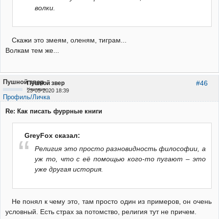
волки.
Скажи это змеям, оленям, тиграм...
Волкам тем же...
Пушной звер
#46
Пушной звер
Неактивен
23-05-2020 18:39
Профиль/Личка
Re: Как писать фуррные книги
GreyFox сказал:
Религия это просто разновидность философии, а
уж то, что с её помощью кого-то пугают – это
уже другая история.
Не понял к чему это, там просто один из примеров, он очень
условный. Есть страх за потомство, религия тут не причем.