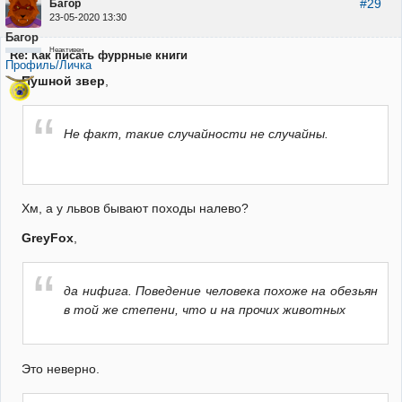
#29
Багор
23-05-2020 13:30
Багор
Неактивен
Re: Как писать фуррные книги
Профиль/Личка
Пушной звер
,
Не факт, такие случайности не случайны.
Хм, а у львов бывают походы налево?
GreyFox
,
да нифига. Поведение человека похоже на обезьян
в той же степени, что и на прочих животных
Это неверно.