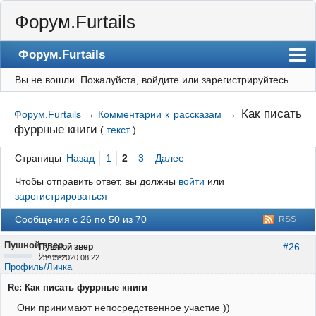
Форум.Furtails
Форум.Furtails
Вы не вошли.
Пожалуйста, войдите или зарегистрируйтесь.
На сайт
Форум
→
Как писать
Форум.Furtails
→
Комментарии к рассказам
фуррные книги
(
текст
)
Регистрация
Вход
Страницы
Назад
1
2
3
Далее
Чтобы отправить ответ, вы должны
войти
или
зарегистрироваться
Сообщения с 26 по 50 из 70
RSS
Пушной звер
#26
Пушной звер
Неактивен
23-05-2020 08:22
Профиль/Личка
Re: Как писать фуррные книги
Они принимают непосредственное участие ))