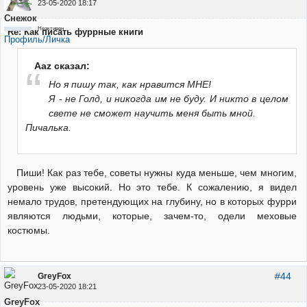
23-05-2020 18:17
Снежок
Неактивен
Re: Как писать фуррные книги
Профиль/Личка
Aaz сказал:
Но я пишу так, как нравится МНЕ!
Я - не Голд, и никогда им не буду. И никто в целом
свете не сможет научить меня быть мной.
Пичалька.
Пиши! Как раз тебе, советы нужны куда меньше, чем многим,
уровень уже высокий. Но это тебе. К сожалению, я видел
немало трудов, претендующих на глубину, но в которых фурри
являются людьми, которые, зачем-то, одели меховые
костюмы.
#44
GreyFox
23-05-2020 18:21
GreyFox