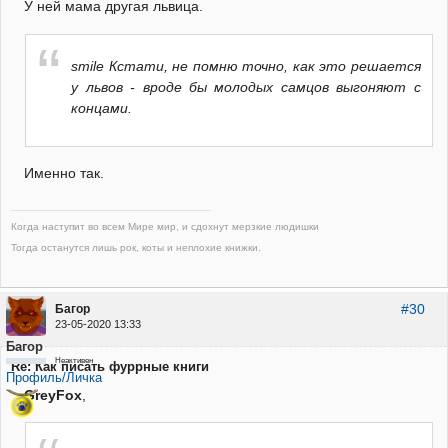
У ней мама другая львица.
smile Кстати, не помню точно, как это решается
у львов - вроде бы молодых самцов выгоняют с
концами.
Именно так.
Когда наступит во всем Мире мир, и сдохнут мерзкие людишки
Тогда останутся лишь рок, коты и неплохие книжки.
#30
Багор
23-05-2020 13:33
Багор
Неактивен
Re: Как писать фуррные книги
Профиль/Личка
GreyFox
,