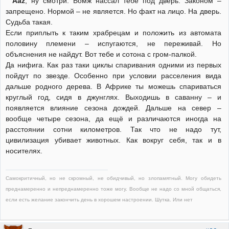
Aaz
, ну смотри. Бомж нассал тебе под дверь. Законом –
запрещено. Нормой – не является. Но факт на лицо. На дверь.
Судьба такая.
Если приплыть к таким храбрецам и положить из автомата
половину племени – испугаются, не переживай. Но
объяснения не найдут. Вот тебе и сотона с гром-палкой.
Да нифига. Как раз таки циклы спаривания одними из первых
пойдут по звезде. Особенно при условии расселения вида
дальше родного дерева. В Африке ты можешь спариваться
круглый год, сидя в джунглях. Выходишь в саванну – и
появляется влияние сезона дождей. Дальше на север –
вообще четыре сезона, да ещё и различаются иногда на
расстоянии сотни километров. Так что не надо тут,
цивилизация убивает животных. Как вокруг себя, так и в
носителях.
Самокритичный, но не скромный, не обидчивый, но злопамятный. Могу обидеть
преднамеренно и непреднамеренно тоже могу. Вообще не надо со мной общаться,
если есть желание закончить день в хорошем настроении. Шутка. Или нет