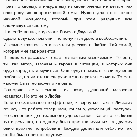
Прав по своему, и никуда ему из своей ячейки не деться, как
электрону из энергетической ямы. Нужен для этого пинок
нехилой мощности, который при этом разрушит всю
сложившуюся систему.
Что, собственно, и сделали Ромео с Джулькой.
Сделать лучше, чем они - не получится даже в воображении.
И, самое главное - это все-таки рассказ о Любви. Той самой,
которая мне так нравится.
В твоих же рассказах отдает душевным мазохизмом. То есть,
ты, как автор, загоняешь героев в ситуации, в которых они
будут страдать и мучиться. Они будут называть свои мучения
любовью, но читателю снаружи в это верится не очень. То есть
- может быть, но может и не быть.
Повторяю, есть немало тех, кому душевный мазохизм
нравится. Но это не о Любви.
Если не скатываться в оффтопик, и вернуться таки к Лисьему
пенису - то ребята совершили, конечно, ужасающий поступок.
Но совершили для взаимного удовольствия. Конечно, о Любви
тут и речи нет, но одному было приятно мучиться, а другому
было приятно попробовать. Каждый делал для себя, но так,
чтобы было приятно другому.