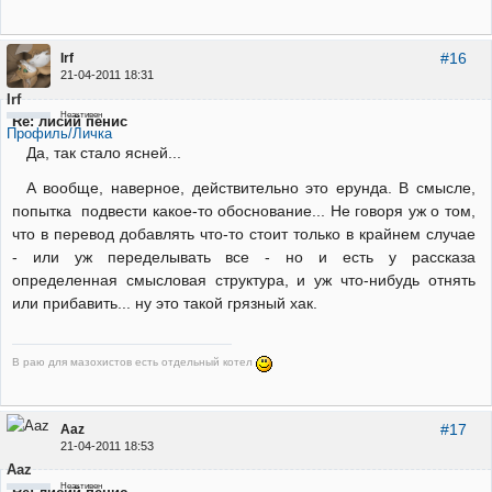
#16
Irf
21-04-2011 18:31
Irf
Неактивен
Re: лисий пенис
Профиль/Личка
Да, так стало ясней...
А вообще, наверное, действительно это ерунда. В смысле,
попытка подвести какое-то обоснование... Не говоря уж о том,
что в перевод добавлять что-то стоит только в крайнем случае
- или уж переделывать все - но и есть у рассказа
определенная смысловая структура, и уж что-нибудь отнять
или прибавить... ну это такой грязный хак.
В раю для мазохистов есть отдельный котел
#17
Aaz
21-04-2011 18:53
Aaz
Неактивен