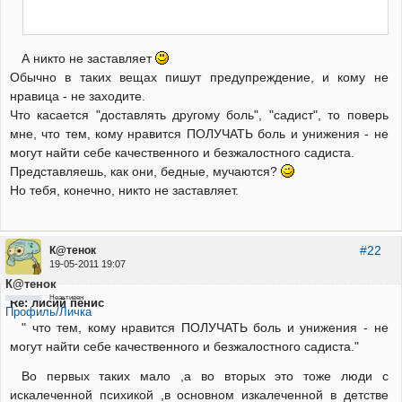
А никто не заставляет
Обычно в таких вещах пишут предупреждение, и кому не
нравица - не заходите.
Что касается "доставлять другому боль", "садист", то поверь
мне, что тем, кому нравится ПОЛУЧАТЬ боль и унижения - не
могут найти себе качественного и безжалостного садиста.
Представляешь, как они, бедные, мучаются?
Но тебя, конечно, никто не заставляет.
#22
К@тенок
19-05-2011 19:07
К@тенок
Неактивен
Re: лисий пенис
Профиль/Личка
" что тем, кому нравится ПОЛУЧАТЬ боль и унижения - не
могут найти себе качественного и безжалостного садиста."
Во первых таких мало ,а во вторых это тоже люди с
искалеченной психикой ,в основном изкалеченной в детстве