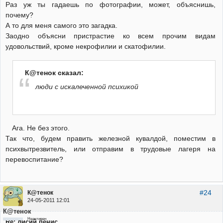
Раз уж ты гадаешь по фотографии, может, объяснишь,
почему?
А то для меня самого это загадка.
Заодно объясни пристрастие ко всем прочим видам
удовольствий, кроме некрофилии и скатофилии.
К@тенок сказал:
люди с искалеченной психикой
Ага. Не без этого.
Так что, будем править железной кувалдой, поместим в
психвытрезвитель, или отправим в трудовые лагеря на
перевоспитание?
#24
К@тенок
24-05-2011 12:01
К@тенок
Неактивен
Re: лисий пенис