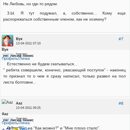
Не Любовь, но где-то рядом.
З.Ы. Я тут подумал, а, собственно... Кому еще
распоряжаться собственным членом, как не хозяину?
#7
Вук
13-04-2011 07:10
Вук
Неактивен
Re: лисий пенис
Профиль/Личка
Естественно не будем скатываться...
" ребята совершили, конечно, ужасающий поступок" - наконец
то признал то о чем я сразу написал, только развел на пол
листа болтовни...
#8
Aaz
13-04-2011 09:25
Aaz
Неактивен
Re: лисий пенис
Профиль/Личка
Ответ был на "Как можно?" и "Мне плохо стало".