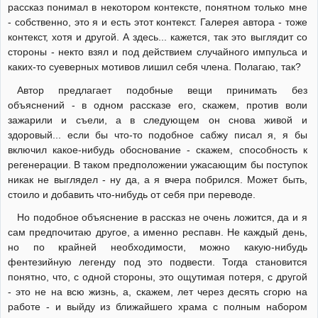
рассказ понимал в некотором контексте, понятном только мне
- собственно, это я и есть этот контекст. Галерея автора - тоже
контекст, хотя и другой. А здесь... кажется, так это выглядит со
стороны - некто взял и под действием случайного импульса и
каких-то суеверных мотивов лишил себя члена. Полагаю, так?
Автор предлагает подобные вещи принимать без
объяснений - в одном рассказе его, скажем, против воли
зажарили и съели, а в следующем он снова живой и
здоровый... если бы что-то подобное сабжу писал я, я бы
включил какое-нибудь обоснование - скажем, способность к
регенерации. В таком предположении ужасающим бы поступок
никак не выглядел - ну да, а я вчера побрился. Может быть,
стоило и добавить что-нибудь от себя при переводе.
Но подобное объяснение в рассказ не очень ложится, да и я
сам предпочитаю другое, а именно респавн. Не каждый день,
но по крайней необходимости, можно какую-нибудь
фентезийную легенду под это подвести. Тогда становится
понятно, что, с одной стороны, это ощутимая потеря, с другой
- это не на всю жизнь, а, скажем, лет через десять сгорю на
работе - и выйду из ближайшего храма с полным набором