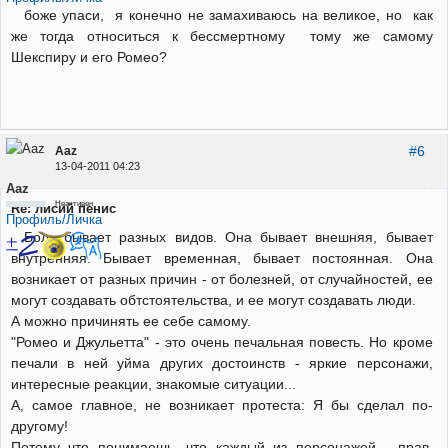
боже упаси, я конечно не замахиваюсь на великое, но как
же тогда относиться к бессмертному тому же самому
Шекспиру и его Ромео?
#6
Aaz
13-04-2011 04:23
Aaz
Неактивен
Re: лисий пенис
Профиль/Личка
Боль бывает разных видов. Она бывает внешняя, бывает
внутренняя. Бывает временная, бывает постоянная. Она
возникает от разных причин - от болезней, от случайностей, ее
могут создавать обтстоятельства, и ее могут создавать люди.
А можно причинять ее себе самому.
"Ромео и Джульетта" - это очень печальная повесть. Но кроме
печали в ней уйма других достоинств - яркие персонажи,
интересные реакции, знакомые ситуации...
А, самое главное, не возникает протеста: Я бы сделал по-
другому!
Потому что понимаешь, что каждый из персонажей - прав.