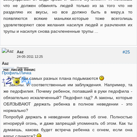
что не должен обвинять людей только из за того что не
разделяю их вкусы, но все должно быть в меру,а то
появляются всякие маньяки.которые тоже всеголишь
удовлетворяют свое желания насилуя людей и разчленяя их
трупы и насилуя снова расчлененные трупы ...
#25
Aaz
24-05-2011 12:25
Aaz
Неактивен
Re: лисий пенис
Профиль/Личка
Тут аж три самых разных плана подымаются
1. Законы. И соответственные им заблуждения. Например, та
же педофилия. Почему ребенок, попавший в руки педофила -
обязательно искалеченный? Педофил гад? А законы, которые
ОБЯЗЫВАЮТ держать ребенка в полном неведении - это
нормально?
Попробуй держать в неведении ребенка об огне. Полностью
игнорируй огонь, и даже запрещай упоминать об этом. Как ты
думаешь, какова будет встреча ребенка с огнем, если она
вдруг случится?