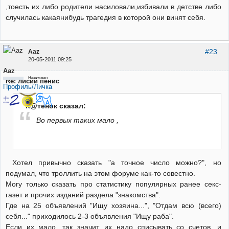
,тоесть их либо родители насиловали,избивали в детстве либо
случилась какаянибудь трагедия в которой они винят себя.
#23
Aaz
20-05-2011 09:25
Aaz
Неактивен
Re: лисий пенис
Профиль/Личка
К@тенок сказал:
Во первых таких мало ,
Хотел привычно сказать "а точное число можно?", но
подумал, что троллить на этом форуме как-то совестно.
Могу только сказать про статистику популярных ранее секс-
газет и прочих изданий раздела "знакомства".
Где на 25 объявлений "Ищу хозяина...", "Отдам всю (всего)
себя..." приходилось 2-3 объявления "Ищу раба".
Если их мало, так значит, их надо списывать со счетов, и