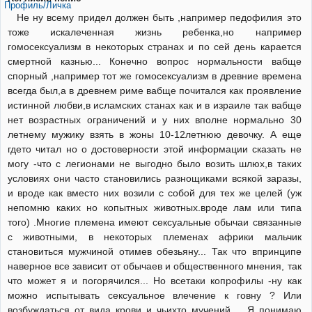
Профиль/Личка
Не ну всему придел должен быть ,например педофилия это
тоже искалеченная жизнь ребенка,но например
гомосексуализм в некоторых странах и по сей день карается
смертной казнью... Конечно вопрос нормальности вабще
спорный ,например тот же гомосексуализм в древние времена
всегда был,а в древнем риме вабще почитался как проявление
истинной любви,в исламских станах как и в израиле так вабще
нет возрастных ограничений и у них вполне нормально 30
летнему мужику взять в жоны 10-12летнюю девочку. А еще
гдето читал но о достоверности этой информации сказать не
могу -что с легионами не выгодно было возить шлюх,в таких
условиях они часто становились разнощиками всякой заразы,
и вроде как вместо них возили с собой для тех же целей (уж
непомню каких но копытных животных.вроде лам или типа
того) .Многие племена имеют сексуальные обычаи связанные
с животными, в некоторых племенах африки мальчик
становиться мужчиной отимев обезьяну... Так что впринципе
наверное все зависит от обычаев и общественного мнения, так
что может я и погорячился... Но всетаки копрофилы -ну как
можно испытывать сексуальное влечение к говну ? Или
возбуждаться от вида крови и чьихто мучений.... Я понимаю