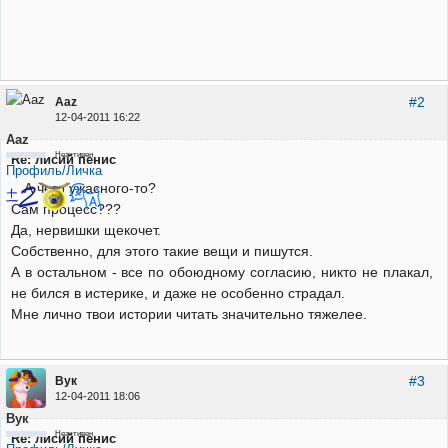
#2
Aaz
12-04-2011 16:22
Aaz
Неактивен
Re: лисий пенис
Профиль/Личка
А чего ужасного-то?
Сам процесс???
Да, нервишки щекочет.
Собственно, для этого такие вещи и пишутся.
А в остальном - все по обоюдному согласию, никто не плакал,
не бился в истерике, и даже не особенно страдал.
Мне лично твои истории читать значительно тяжелее.
#3
Вук
12-04-2011 18:06
Вук
Неактивен
Re: лисий пенис