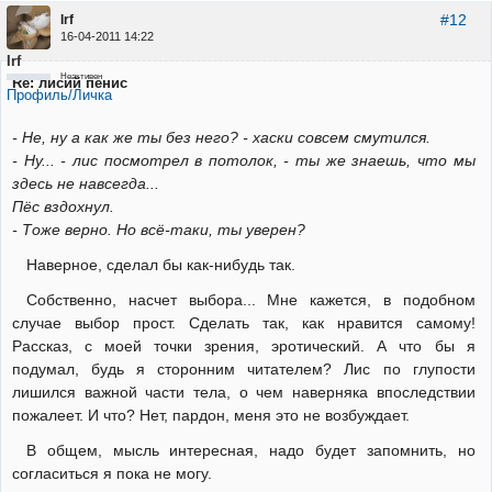
#12
Irf
16-04-2011 14:22
Irf
Неактивен
Re: лисий пенис
Профиль/Личка
- Не, ну а как же ты без него? - хаски совсем смутился.
- Ну... - лис посмотрел в потолок, - ты же знаешь, что мы
здесь не навсегда...
Пёс вздохнул.
- Тоже верно. Но всё-таки, ты уверен?
Наверное, сделал бы как-нибудь так.
Собственно, насчет выбора... Мне кажется, в подобном
случае выбор прост. Сделать так, как нравится самому!
Рассказ, с моей точки зрения, эротический. А что бы я
подумал, будь я сторонним читателем? Лис по глупости
лишился важной части тела, о чем наверняка впоследствии
пожалеет. И что? Нет, пардон, меня это не возбуждает.
В общем, мысль интересная, надо будет запомнить, но
согласиться я пока не могу.