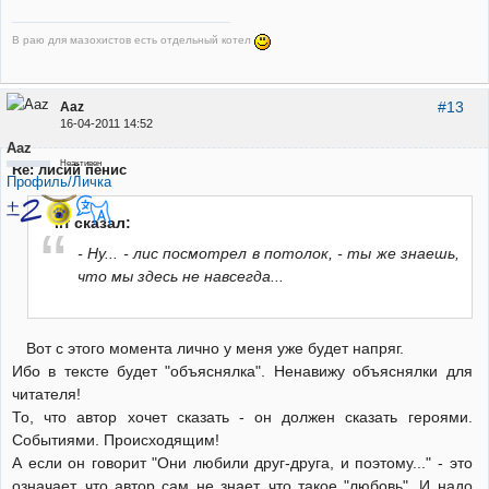
В раю для мазохистов есть отдельный котел
#13
Aaz
16-04-2011 14:52
Aaz
Неактивен
Re: лисий пенис
Профиль/Личка
Irf сказал:
- Ну... - лис посмотрел в потолок, - ты же знаешь,
что мы здесь не навсегда...
Вот с этого момента лично у меня уже будет напряг.
Ибо в тексте будет "объяснялка". Ненавижу объяснялки для
читателя!
То, что автор хочет сказать - он должен сказать героями.
Событиями. Происходящим!
А если он говорит "Они любили друг-друга, и поэтому..." - это
означает, что автор сам не знает, что такое "любовь". И надо