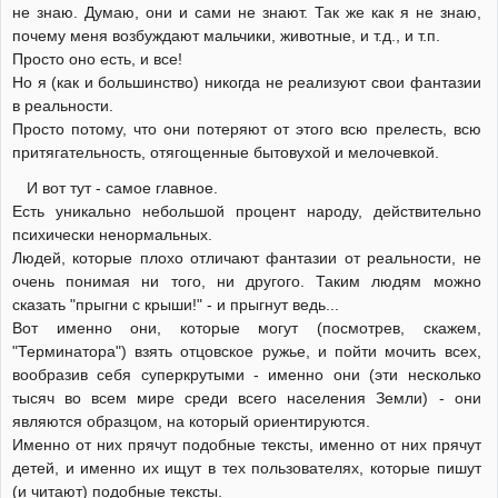
не знаю. Думаю, они и сами не знают. Так же как я не знаю,
почему меня возбуждают мальчики, животные, и т.д., и т.п.
Просто оно есть, и все!
Но я (как и большинство) никогда не реализуют свои фантазии
в реальности.
Просто потому, что они потеряют от этого всю прелесть, всю
притягательность, отягощенные бытовухой и мелочевкой.
И вот тут - самое главное.
Есть уникально небольшой процент народу, действительно
психически ненормальных.
Людей, которые плохо отличают фантазии от реальности, не
очень понимая ни того, ни другого. Таким людям можно
сказать "прыгни с крыши!" - и прыгнут ведь...
Вот именно они, которые могут (посмотрев, скажем,
"Терминатора") взять отцовское ружье, и пойти мочить всех,
вообразив себя суперкрутыми - именно они (эти несколько
тысяч во всем мире среди всего населения Земли) - они
являются образцом, на который ориентируются.
Именно от них прячут подобные тексты, именно от них прячут
детей, и именно их ищут в тех пользователях, которые пишут
(и читают) подобные тексты.