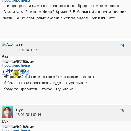
Профиль/Личка
и процесс, и само осознание этого...бррр...эт мое мнение.
А мои чем ? Много боли? Кричат? В большей степени реалии
жизни, а не слащавые сказки с хеппи-эндом...уж извините
#4
Aaz
12-04-2011 19:21
Aaz
Неактивен
Re: лисий пенис
Профиль/Личка
Я извиняю.
Но реалий жизни мне (нам?) и в жизни хватает.
И боль в твоих рассказах куда натуральнее.
Кому-то нравится и такое - ну, что ж...
#5
Вук
13-04-2011 02:14
Вук
Неактивен
Re: лисий пенис
Профиль/Личка