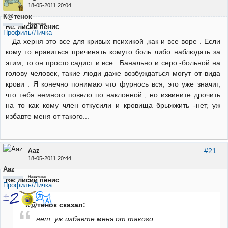
18-05-2011 20:04
К@тенок
Неактивен
Re: лисий пенис
Профиль/Личка
Да херня это все для кривых психикой ,как и все воре . Если
кому то нравиться причинять комуто боль либо наблюдать за
этим, то он просто садист и все . Банально и серо -больной на
голову человек, такие люди даже возбуждаться могут от вида
крови . Я конечно понимаю что фурнось вся, это уже значит,
что тебя немного повело по наклонной , но извините дрочить
на то как кому член откусили и кровища брыжжить -нет, уж
избавте меня от такого...
#21
Aaz
18-05-2011 20:44
Aaz
Неактивен
Re: лисий пенис
Профиль/Личка
К@тенок сказал:
нет, уж избавте меня от такого...