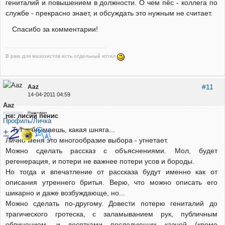
гениталий и повышением в должности. О чем пёс - коллега по
службе - прекрасно знает, и обсуждать это нужным не считает.
Спасибо за комментарии!
В раю для мазохистов есть отдельный котел
#11
Aaz
14-04-2011 04:59
Aaz
Неактивен
Re: лисий пенис
Профиль/Личка
Тут, панымаешь, какая шняга...
Лично меня это многообразие выбора - угнетает.
Можно сделать рассказ с объяснениями. Мол, будет
регенерация, и потери не важнее потери усов и бороды.
Но тогда и впечатление от рассказа будут именно как от
описания утреннего бритья. Верю, что можно описать его
шикарно и даже возбуждающе, но...
Можно сделать по-другому. Довести потерю гениталий до
трагического гротеска, с заламыванием рук, публичным
обвинением, и десятками последующих казней (кроме