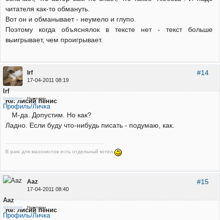
читателя как-то обмануть.
Вот он и обманывает - неумело и глупо.
Поэтому когда объяснялок в тексте нет - текст больше
выигрывает, чем проигрывает.
#14
Irf
17-04-2011 08:19
Irf
Неактивен
Re: лисий пенис
Профиль/Личка
М-да. Допустим. Но как?
Ладно. Если буду что-нибудь писать - подумаю, как.
В раю для мазохистов есть отдельный котел
#15
Aaz
17-04-2011 08:40
Aaz
Неактивен
Re: лисий пенис
Профиль/Личка