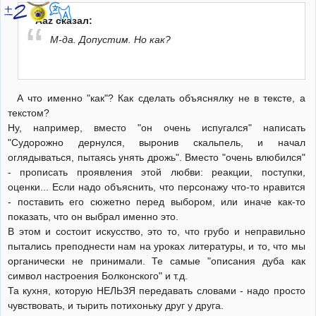
Aaz сказал:
М-да. Допустим. Но как?
А что именно "как"? Как сделать объяснялку не в тексте, а
текстом?
Ну, например, вместо "он очень испугался" написать
"Судорожно дернулся, выронив скальпель, и начал
оглядываться, пытаясь унять дрожь". Вместо "очень влюбился"
- прописать проявления этой любви: реакции, поступки,
оценки... Если надо объяснить, что персонажу что-то нравится
- поставить его сюжетно перед выбором, или иначе как-то
показать, что он выбрал именно это.
В этом и состоит искусство, это то, что грубо и неправильно
пытались преподнести нам на уроках литературы, и то, что мы
органически не принимали. Те самые "описания дуба как
символ настроения Болконского" и т.д.
Та кухня, которую НЕЛЬЗЯ передавать словами - надо просто
чувствовать, и тырить потихоньку друг у друга.