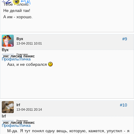
Тебе - плохо.
Не делай так!
А им - хорошо.
#9
Вук
13-04-2011 10:01
Вук
Неактивен
Re: лисий пенис
Профиль/Личка
Ааз, и не собирался
#10
Irf
13-04-2011 20:14
Irf
Неактивен
Re: лисий пенис
Профиль/Личка
М-да. Я тут понял одну вещь, которую, кажется, упустил - я