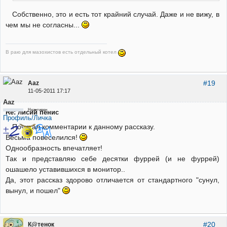
Собственно, это и есть тот крайний случай. Даже и не вижу, в
чем мы не согласны...
В раю для мазохистов есть отдельный котел
#19
Aaz
11-05-2011 17:17
Aaz
Неактивен
Re: лисий пенис
Профиль/Личка
Почитал комментарии к данному рассказу.
Весьма повеселился!
Однообразность впечатляет!
Так и представляю себе десятки фуррей (и не фуррей)
ошашело уставившихся в монитор..
Да, этот рассказ здорово отличается от стандартного "сунул,
вынул, и пошел"
#20
К@тенок