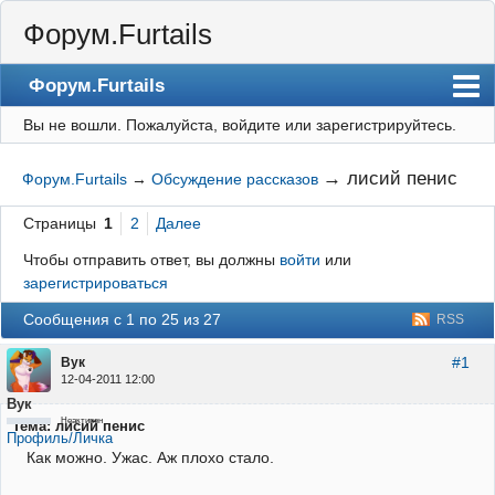
Форум.Furtails
Форум.Furtails
Вы не вошли.
Пожалуйста, войдите или зарегистрируйтесь.
На сайт
Форум
→
лисий пенис
Форум.Furtails
→
Обсуждение рассказов
Регистрация
Страницы
1
2
Далее
Вход
Чтобы отправить ответ, вы должны
войти
или
зарегистрироваться
Сообщения с 1 по 25 из 27
RSS
#1
Вук
12-04-2011 12:00
Вук
Неактивен
Тема: лисий пенис
Профиль/Личка
Как можно. Ужас. Аж плохо стало.