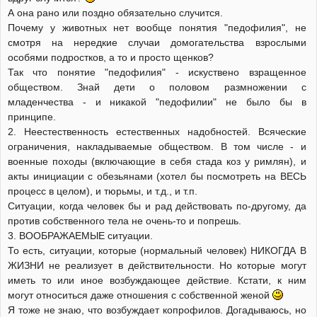
А она рано или поздно обязательно случится.
Почему у животных нет вообще понятия "педофилия", не
смотря на нередкие случаи домогательства взрослыми
особями подростков, а то и просто щенков?
Так что понятие "педофилия" - искуствено взращенное
обществом. Знай дети о половом размножении с
младенчества - и никакой "педофилии" не было бы в
принципе.
2. Неестественность естественных надобностей. Всяческие
ограничения, накладываемые обществом. В том числе - и
военные походы (включающие в себя стада коз у римлян), и
акты инициации с обезьянами (хотел бы посмотреть на ВЕСЬ
процесс в целом), и тюрьмы, и т.д., и т.п.
Ситуации, когда человек бы и рад действовать по-другому, да
против собственного тела не очень-то и попрешь.
3. ВООБРАЖАЕМЫЕ ситуации.
То есть, ситуации, которые (нормальный человек) НИКОГДА В
ЖИЗНИ не реализует в действительности. Но которые могут
иметь то или иное возбуждающее действие. Кстати, к ним
могут относиться даже отношения с собственной женой
Я тоже не знаю, что возбуждает копрофилов. Догадываюсь, но