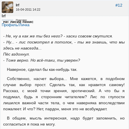
#12
Irf
16-04-2011 14:22
Irf
Неактивен
Re: лисий пенис
Профиль/Личка
- Не, ну а как же ты без него? - хаски совсем смутился.
- Ну... - лис посмотрел в потолок, - ты же знаешь, что мы
здесь не навсегда...
Пёс вздохнул.
- Тоже верно. Но всё-таки, ты уверен?
Наверное, сделал бы как-нибудь так.
Собственно, насчет выбора... Мне кажется, в подобном
случае выбор прост. Сделать так, как нравится самому!
Рассказ, с моей точки зрения, эротический. А что бы я
подумал, будь я сторонним читателем? Лис по глупости
лишился важной части тела, о чем наверняка впоследствии
пожалеет. И что? Нет, пардон, меня это не возбуждает.
В общем, мысль интересная, надо будет запомнить, но
согласиться я пока не могу.