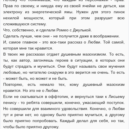
Прав по своему, и никуда ему из своей ячейки не деться, как
электрону из энергетической ямы. Нужен для этого пинок
нехилой мощности, который при этом разрушит всю
сложившуюся систему.
Что, собственно, и сделали Ромео с Джулькой.
Сделать лучше, чем они - не получится даже в воображении.
И, самое главное - это все-таки рассказ о Любви. Той самой,
которая мне так нравится.
В твоих же рассказах отдает душевным мазохизмом. То есть,
ты, как автор, загоняешь героев в ситуации, в которых они
будут страдать и мучиться. Они будут называть свои мучения
любовью, но читателю снаружи в это верится не очень. То есть
- может быть, но может и не быть.
Повторяю, есть немало тех, кому душевный мазохизм
нравится. Но это не о Любви.
Если не скатываться в оффтопик, и вернуться таки к Лисьему
пенису - то ребята совершили, конечно, ужасающий поступок.
Но совершили для взаимного удовольствия. Конечно, о Любви
тут и речи нет, но одному было приятно мучиться, а другому
было приятно попробовать. Каждый делал для себя, но так,
чтобы было приятно другому.