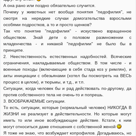
А она рано или поздно обязательно случится.
Почему у животных нет вообще понятия "педофилия", не
смотря на нередкие случаи домогательства взрослыми
особями подростков, а то и просто щенков?
Так что понятие "педофилия" - искуствено взращенное
обществом. Знай дети о половом размножении с
младенчества - и никакой "педофилии" не было бы в
принципе.
2. Неестественность естественных надобностей. Всяческие
ограничения, накладываемые обществом. В том числе - и
военные походы (включающие в себя стада коз у римлян), и
акты инициации с обезьянами (хотел бы посмотреть на ВЕСЬ
процесс в целом), и тюрьмы, и т.д., и т.п.
Ситуации, когда человек бы и рад действовать по-другому, да
против собственного тела не очень-то и попрешь.
3. ВООБРАЖАЕМЫЕ ситуации.
То есть, ситуации, которые (нормальный человек) НИКОГДА В
ЖИЗНИ не реализует в действительности. Но которые могут
иметь то или иное возбуждающее действие. Кстати, к ним
могут относиться даже отношения с собственной женой
Я тоже не знаю, что возбуждает копрофилов. Догадываюсь, но