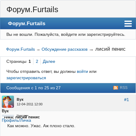
Форум.Furtails
Форум.Furtails
Вы не вошли.
Пожалуйста, войдите или зарегистрируйтесь.
На сайт
Форум
→
лисий пенис
Форум.Furtails
→
Обсуждение рассказов
Регистрация
Страницы
1
2
Далее
Вход
Чтобы отправить ответ, вы должны
войти
или
зарегистрироваться
Сообщения с 1 по 25 из 27
RSS
#1
Вук
12-04-2011 12:00
Вук
Неактивен
Тема: лисий пенис
Профиль/Личка
Как можно. Ужас. Аж плохо стало.