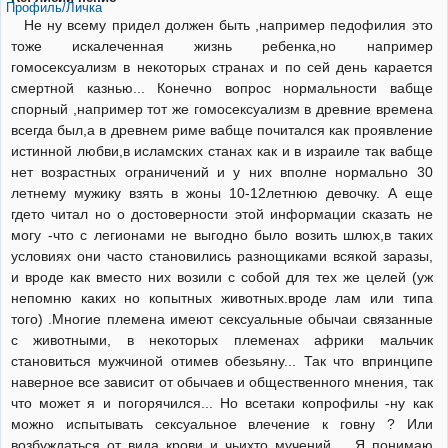
Профиль/Личка
Не ну всему придел должен быть ,например педофилия это
тоже искалеченная жизнь ребенка,но например
гомосексуализм в некоторых странах и по сей день карается
смертной казнью... Конечно вопрос нормальности вабще
спорный ,например тот же гомосексуализм в древние времена
всегда был,а в древнем риме вабще почитался как проявление
истинной любви,в исламских станах как и в израиле так вабще
нет возрастных ограничений и у них вполне нормально 30
летнему мужику взять в жоны 10-12летнюю девочку. А еще
гдето читал но о достоверности этой информации сказать не
могу -что с легионами не выгодно было возить шлюх,в таких
условиях они часто становились разнощиками всякой заразы,
и вроде как вместо них возили с собой для тех же целей (уж
непомню каких но копытных животных.вроде лам или типа
того) .Многие племена имеют сексуальные обычаи связанные
с животными, в некоторых племенах африки мальчик
становиться мужчиной отимев обезьяну... Так что впринципе
наверное все зависит от обычаев и общественного мнения, так
что может я и погорячился... Но всетаки копрофилы -ну как
можно испытывать сексуальное влечение к говну ? Или
возбуждаться от вида крови и чьихто мучений.... Я понимаю