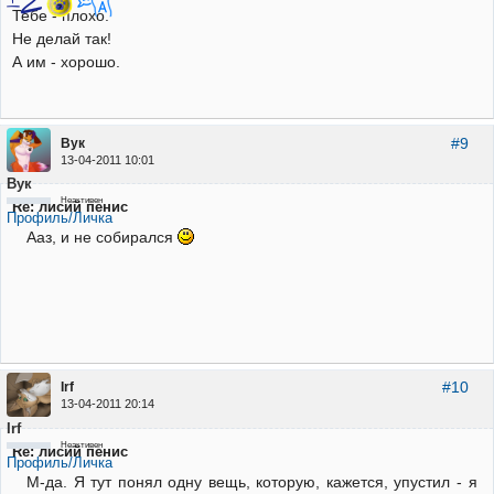
Тебе - плохо.
Не делай так!
А им - хорошо.
#9
Вук
13-04-2011 10:01
Вук
Неактивен
Re: лисий пенис
Профиль/Личка
Ааз, и не собирался
#10
Irf
13-04-2011 20:14
Irf
Неактивен
Re: лисий пенис
Профиль/Личка
М-да. Я тут понял одну вещь, которую, кажется, упустил - я