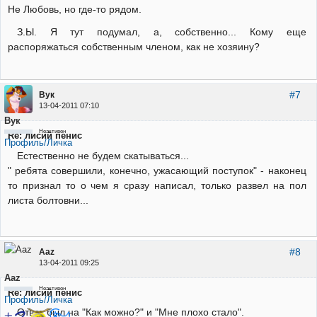
Не Любовь, но где-то рядом.
З.Ы. Я тут подумал, а, собственно... Кому еще
распоряжаться собственным членом, как не хозяину?
#7
Вук
13-04-2011 07:10
Вук
Неактивен
Re: лисий пенис
Профиль/Личка
Естественно не будем скатываться...
" ребята совершили, конечно, ужасающий поступок" - наконец
то признал то о чем я сразу написал, только развел на пол
листа болтовни...
#8
Aaz
13-04-2011 09:25
Aaz
Неактивен
Re: лисий пенис
Профиль/Личка
Ответ был на "Как можно?" и "Мне плохо стало".