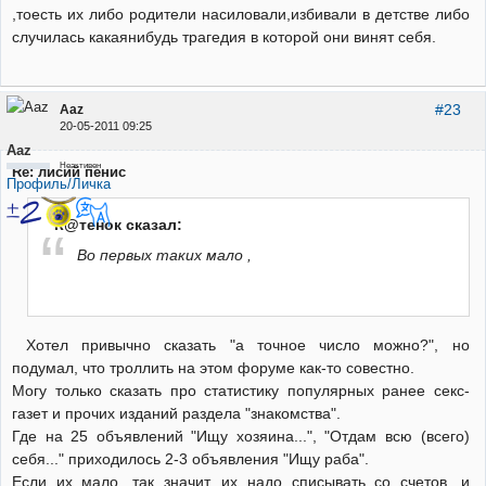
,тоесть их либо родители насиловали,избивали в детстве либо
случилась какаянибудь трагедия в которой они винят себя.
#23
Aaz
20-05-2011 09:25
Aaz
Неактивен
Re: лисий пенис
Профиль/Личка
К@тенок сказал:
Во первых таких мало ,
Хотел привычно сказать "а точное число можно?", но
подумал, что троллить на этом форуме как-то совестно.
Могу только сказать про статистику популярных ранее секс-
газет и прочих изданий раздела "знакомства".
Где на 25 объявлений "Ищу хозяина...", "Отдам всю (всего)
себя..." приходилось 2-3 объявления "Ищу раба".
Если их мало, так значит, их надо списывать со счетов, и