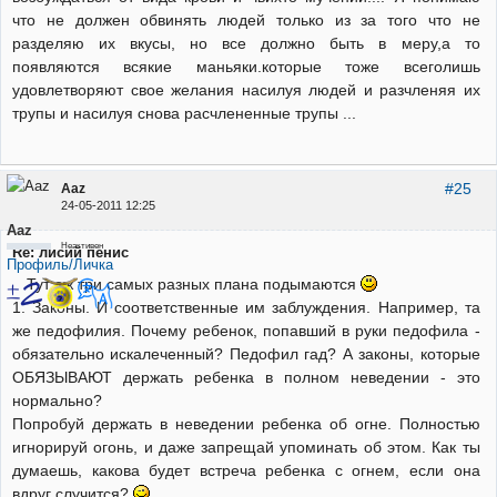
что не должен обвинять людей только из за того что не
разделяю их вкусы, но все должно быть в меру,а то
появляются всякие маньяки.которые тоже всеголишь
удовлетворяют свое желания насилуя людей и разчленяя их
трупы и насилуя снова расчлененные трупы ...
#25
Aaz
24-05-2011 12:25
Aaz
Неактивен
Re: лисий пенис
Профиль/Личка
Тут аж три самых разных плана подымаются
1. Законы. И соответственные им заблуждения. Например, та
же педофилия. Почему ребенок, попавший в руки педофила -
обязательно искалеченный? Педофил гад? А законы, которые
ОБЯЗЫВАЮТ держать ребенка в полном неведении - это
нормально?
Попробуй держать в неведении ребенка об огне. Полностью
игнорируй огонь, и даже запрещай упоминать об этом. Как ты
думаешь, какова будет встреча ребенка с огнем, если она
вдруг случится?