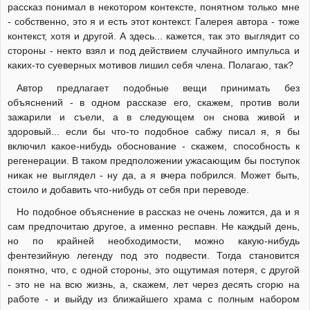
рассказ понимал в некотором контексте, понятном только мне
- собственно, это я и есть этот контекст. Галерея автора - тоже
контекст, хотя и другой. А здесь... кажется, так это выглядит со
стороны - некто взял и под действием случайного импульса и
каких-то суеверных мотивов лишил себя члена. Полагаю, так?
Автор предлагает подобные вещи принимать без
объяснений - в одном рассказе его, скажем, против воли
зажарили и съели, а в следующем он снова живой и
здоровый... если бы что-то подобное сабжу писал я, я бы
включил какое-нибудь обоснование - скажем, способность к
регенерации. В таком предположении ужасающим бы поступок
никак не выглядел - ну да, а я вчера побрился. Может быть,
стоило и добавить что-нибудь от себя при переводе.
Но подобное объяснение в рассказ не очень ложится, да и я
сам предпочитаю другое, а именно респавн. Не каждый день,
но по крайней необходимости, можно какую-нибудь
фентезийную легенду под это подвести. Тогда становится
понятно, что, с одной стороны, это ощутимая потеря, с другой
- это не на всю жизнь, а, скажем, лет через десять сгорю на
работе - и выйду из ближайшего храма с полным набором