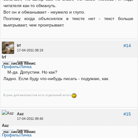
читателя как-то обмануть.
Вот он и обманывает - неумело и глупо.
Поэтому когда объяснялок в тексте нет - текст больше
выигрывает, чем проигрывает.
#14
Irf
17-04-2011 08:19
Irf
Неактивен
Re: лисий пенис
Профиль/Личка
М-да. Допустим. Но как?
Ладно. Если буду что-нибудь писать - подумаю, как.
В раю для мазохистов есть отдельный котел
#15
Aaz
17-04-2011 08:40
Aaz
Неактивен
Re: лисий пенис
Профиль/Личка