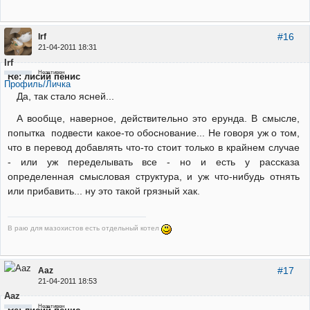
#16
Irf
21-04-2011 18:31
Irf
Неактивен
Re: лисий пенис
Профиль/Личка
Да, так стало ясней...
А вообще, наверное, действительно это ерунда. В смысле,
попытка подвести какое-то обоснование... Не говоря уж о том,
что в перевод добавлять что-то стоит только в крайнем случае
- или уж переделывать все - но и есть у рассказа
определенная смысловая структура, и уж что-нибудь отнять
или прибавить... ну это такой грязный хак.
В раю для мазохистов есть отдельный котел
#17
Aaz
21-04-2011 18:53
Aaz
Неактивен