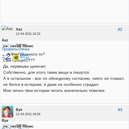
#2
Aaz
12-04-2011 16:22
Aaz
Неактивен
Re: лисий пенис
Профиль/Личка
А чего ужасного-то?
Сам процесс???
Да, нервишки щекочет.
Собственно, для этого такие вещи и пишутся.
А в остальном - все по обоюдному согласию, никто не плакал,
не бился в истерике, и даже не особенно страдал.
Мне лично твои истории читать значительно тяжелее.
#3
Вук
12-04-2011 18:06
Вук
Неактивен
Re: лисий пенис