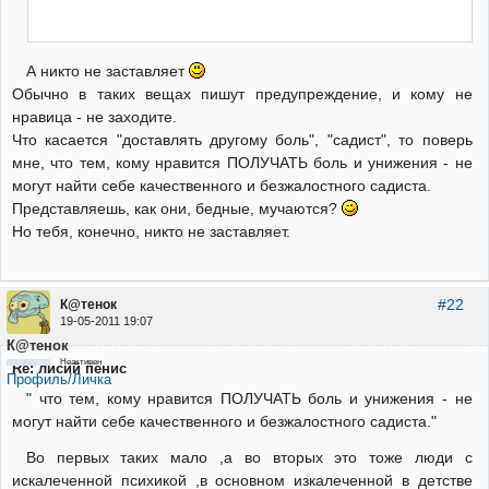
А никто не заставляет
Обычно в таких вещах пишут предупреждение, и кому не
нравица - не заходите.
Что касается "доставлять другому боль", "садист", то поверь
мне, что тем, кому нравится ПОЛУЧАТЬ боль и унижения - не
могут найти себе качественного и безжалостного садиста.
Представляешь, как они, бедные, мучаются?
Но тебя, конечно, никто не заставляет.
#22
К@тенок
19-05-2011 19:07
К@тенок
Неактивен
Re: лисий пенис
Профиль/Личка
" что тем, кому нравится ПОЛУЧАТЬ боль и унижения - не
могут найти себе качественного и безжалостного садиста."
Во первых таких мало ,а во вторых это тоже люди с
искалеченной психикой ,в основном изкалеченной в детстве