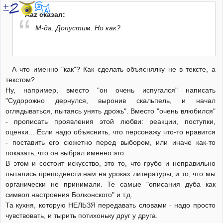
Aaz сказал:
М-да. Допустим. Но как?
А что именно "как"? Как сделать объяснялку не в тексте, а
текстом?
Ну, например, вместо "он очень испугался" написать
"Судорожно дернулся, выронив скальпель, и начал
оглядываться, пытаясь унять дрожь". Вместо "очень влюбился"
- прописать проявления этой любви: реакции, поступки,
оценки... Если надо объяснить, что персонажу что-то нравится
- поставить его сюжетно перед выбором, или иначе как-то
показать, что он выбрал именно это.
В этом и состоит искусство, это то, что грубо и неправильно
пытались преподнести нам на уроках литературы, и то, что мы
органически не принимали. Те самые "описания дуба как
символ настроения Болконского" и т.д.
Та кухня, которую НЕЛЬЗЯ передавать словами - надо просто
чувствовать, и тырить потихоньку друг у друга.