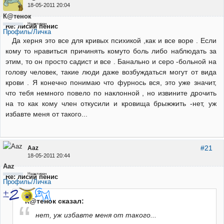
18-05-2011 20:04
К@тенок
Неактивен
Re: лисий пенис
Профиль/Личка
Да херня это все для кривых психикой ,как и все воре . Если
кому то нравиться причинять комуто боль либо наблюдать за
этим, то он просто садист и все . Банально и серо -больной на
голову человек, такие люди даже возбуждаться могут от вида
крови . Я конечно понимаю что фурнось вся, это уже значит,
что тебя немного повело по наклонной , но извините дрочить
на то как кому член откусили и кровища брыжжить -нет, уж
избавте меня от такого...
#21
Aaz
18-05-2011 20:44
Aaz
Неактивен
Re: лисий пенис
Профиль/Личка
К@тенок сказал:
нет, уж избавте меня от такого...