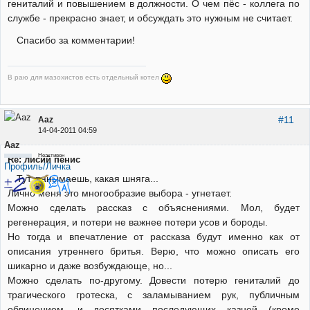
гениталий и повышением в должности. О чем пёс - коллега по
службе - прекрасно знает, и обсуждать это нужным не считает.
Спасибо за комментарии!
В раю для мазохистов есть отдельный котел
#11
Aaz
14-04-2011 04:59
Aaz
Неактивен
Re: лисий пенис
Профиль/Личка
Тут, панымаешь, какая шняга...
Лично меня это многообразие выбора - угнетает.
Можно сделать рассказ с объяснениями. Мол, будет
регенерация, и потери не важнее потери усов и бороды.
Но тогда и впечатление от рассказа будут именно как от
описания утреннего бритья. Верю, что можно описать его
шикарно и даже возбуждающе, но...
Можно сделать по-другому. Довести потерю гениталий до
трагического гротеска, с заламыванием рук, публичным
обвинением, и десятками последующих казней (кроме