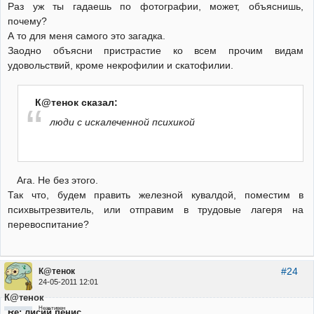
Раз уж ты гадаешь по фотографии, может, объяснишь,
почему?
А то для меня самого это загадка.
Заодно объясни пристрастие ко всем прочим видам
удовольствий, кроме некрофилии и скатофилии.
К@тенок сказал:
люди с искалеченной психикой
Ага. Не без этого.
Так что, будем править железной кувалдой, поместим в
психвытрезвитель, или отправим в трудовые лагеря на
перевоспитание?
#24
К@тенок
24-05-2011 12:01
К@тенок
Неактивен
Re: лисий пенис