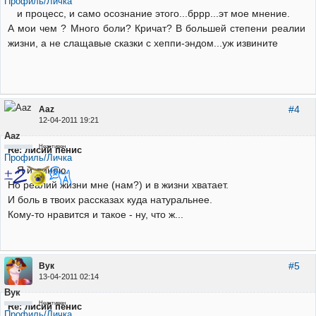
Профиль/Личка
и процесс, и само осознание этого...бррр...эт мое мнение.
А мои чем ? Много боли? Кричат? В большей степени реалии
жизни, а не слащавые сказки с хеппи-эндом...уж извините
#4
Aaz
12-04-2011 19:21
Aaz
Неактивен
Re: лисий пенис
Профиль/Личка
Я извиняю.
Но реалий жизни мне (нам?) и в жизни хватает.
И боль в твоих рассказах куда натуральнее.
Кому-то нравится и такое - ну, что ж...
#5
Вук
13-04-2011 02:14
Вук
Неактивен
Re: лисий пенис
Профиль/Личка