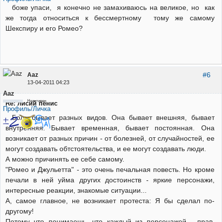
боже упаси, я конечно не замахиваюсь на великое, но как
же тогда относиться к бессмертному тому же самому
Шекспиру и его Ромео?
#6
Aaz
13-04-2011 04:23
Aaz
Неактивен
Re: лисий пенис
Профиль/Личка
Боль бывает разных видов. Она бывает внешняя, бывает
внутренняя. Бывает временная, бывает постоянная. Она
возникает от разных причин - от болезней, от случайностей, ее
могут создавать обтстоятельства, и ее могут создавать люди.
А можно причинять ее себе самому.
"Ромео и Джульетта" - это очень печальная повесть. Но кроме
печали в ней уйма других достоинств - яркие персонажи,
интересные реакции, знакомые ситуации...
А, самое главное, не возникает протеста: Я бы сделал по-
другому!
Потому что понимаешь, что каждый из персонажей - прав.