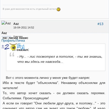
В раю для мазохистов есть отдельный котел
#13
Aaz
16-04-2011 14:52
Aaz
Неактивен
Re: лисий пенис
Профиль/Личка
Irf сказал:
- Ну... - лис посмотрел в потолок, - ты же знаешь,
что мы здесь не навсегда...
Вот с этого момента лично у меня уже будет напряг.
Ибо в тексте будет "объяснялка". Ненавижу объяснялки для
читателя!
То, что автор хочет сказать - он должен сказать героями.
Событиями. Происходящим!
А если он говорит "Они любили друг-друга, и поэтому..." - это
означает, что автор сам не знает, что такое "любовь". И надо