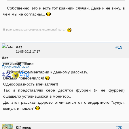
Собственно, это и есть тот крайний случай. Даже и не вижу, в
чем мы не согласны...
В раю для мазохистов есть отдельный котел
#19
Aaz
11-05-2011 17:17
Aaz
Неактивен
Re: лисий пенис
Профиль/Личка
Почитал комментарии к данному рассказу.
Весьма повеселился!
Однообразность впечатляет!
Так и представляю себе десятки фуррей (и не фуррей)
ошашело уставившихся в монитор..
Да, этот рассказ здорово отличается от стандартного "сунул,
вынул, и пошел"
#20
К@тенок