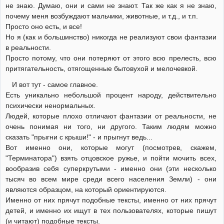
не знаю. Думаю, они и сами не знают. Так же как я не знаю,
почему меня возбуждают мальчики, животные, и т.д., и т.п.
Просто оно есть, и все!
Но я (как и большинство) никогда не реализуют свои фантазии
в реальности.
Просто потому, что они потеряют от этого всю прелесть, всю
притягательность, отягощенные бытовухой и мелочевкой.
И вот тут - самое главное.
Есть уникально небольшой процент народу, действительно
психически ненормальных.
Людей, которые плохо отличают фантазии от реальности, не
очень понимая ни того, ни другого. Таким людям можно
сказать "прыгни с крыши!" - и прыгнут ведь...
Вот именно они, которые могут (посмотрев, скажем,
"Терминатора") взять отцовское ружье, и пойти мочить всех,
вообразив себя суперкрутыми - именно они (эти несколько
тысяч во всем мире среди всего населения Земли) - они
являются образцом, на который ориентируются.
Именно от них прячут подобные тексты, именно от них прячут
детей, и именно их ищут в тех пользователях, которые пишут
(и читают) подобные тексты.