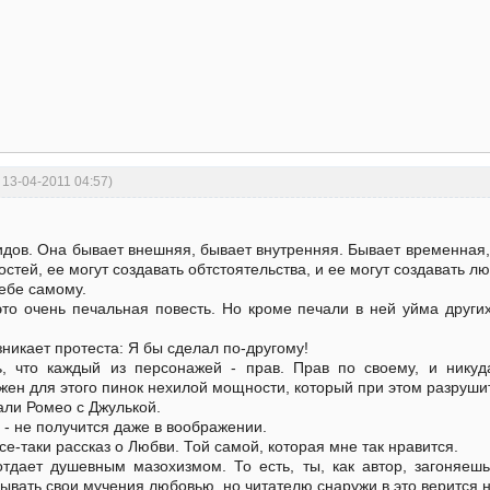
 13-04-2011 04:57)
идов. Она бывает внешняя, бывает внутренняя. Бывает временная, 
остей, ее могут создавать обтстоятельства, и ее могут создавать лю
ебе самому.
это очень печальная повесть. Но кроме печали в ней уйма други
зникает протеста: Я бы сделал по-другому!
, что каждый из персонажей - прав. Прав по своему, и никуда
жен для этого пинок нехилой мощности, который при этом разруши
али Ромео с Джулькой.
 - не получится даже в воображении.
все-таки рассказ о Любви. Той самой, которая мне так нравится.
отдает душевным мазохизмом. То есть, ты, как автор, загоняешь
ывать свои мучения любовью, но читателю снаружи в это верится не