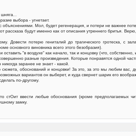
 шняга...
разие выбора - угнетает.
с объяснениями. Мол, будет регенерация, и потери не важнее поте
 от рассказа будут именно как от описания утреннего бритья. Вер
ому. Довести потерю гениталий до трагического гротеска, с за
оме основного виновника всего этого безобразия).
 оставить "в воздухе" как начало, так и концовку (что, собственно, 
 совершенно разные произведения. Которые понравятся одной част
 никогда заранее не знает - какой.
 сюжета, обоснований и концовки! За это, за это мы любим вас, д
 возможных вариантов он выберет, и куда свернет шарик его вообр
сделать по-другому.
то стОит ввести любые обоснования (кроме предполагаемых чита
ушному замку.