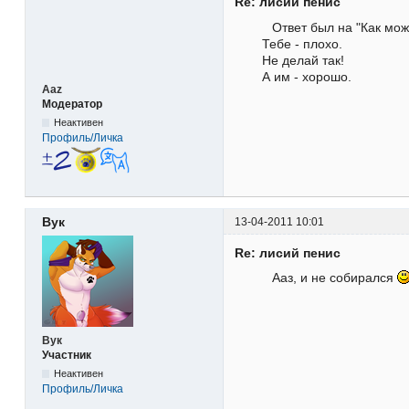
Re: лисий пенис
Ответ был на "Как мож
Тебе - плохо.
Не делай так!
А им - хорошо.
Aaz
Модератор
Неактивен
Профиль/Личка
Вук
13-04-2011 10:01
Re: лисий пенис
Ааз, и не собирался
Вук
Участник
Неактивен
Профиль/Личка