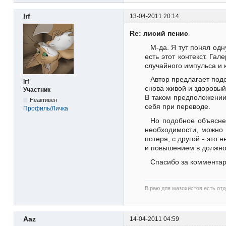
Irf
13-04-2011 20:14
Re: лисий пенис
М-да. Я тут понял одн
есть этот контекст. Гал
случайного импульса и 
Автор предлагает под
Irf
снова живой и здоровый
Участник
В таком предположении 
Неактивен
себя при переводе.
Профиль/Личка
Но подобное объяснен
необходимости, можно 
потеря, с другой - это 
и повышением в должност
Спасибо за комментар
В раю для мазохистов есть от
Aaz
14-04-2011 04:59