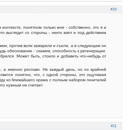
#10
 контексте, понятном только мне - собственно, это я и
к это выглядит со стороны - некто взял и под действием
жем, против воли зажарили и съели, а в следующем он
будь обоснование - скажем, способность к регенерации.
брился. Может быть, стоило и добавить что-нибудь от
, а именно респавн. Не каждый день, но по крайней
овится понятно, что, с одной стороны, это ощутимая
 выйду из ближайшего храма с полным набором гениталий
это нужным не считает.
#11