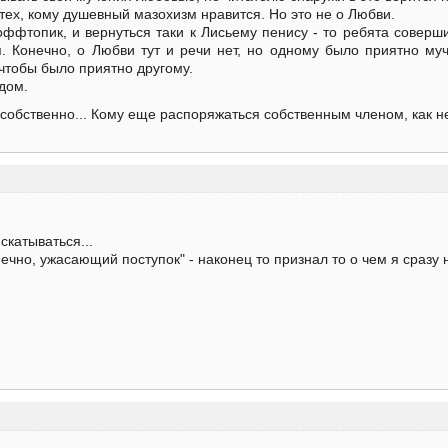
тех, кому душевный мазохизм нравится. Но это не о Любви.
оффтопик, и вернуться таки к Лисьему пенису - то ребята совер
я. Конечно, о Любви тут и речи нет, но одному было приятно му
 чтобы было приятно другому.
дом.
, собственно... Кому еще распоряжаться собственным членом, как н
скатываться...
ечно, ужасающий поступок" - наконец то признал то о чем я сразу н