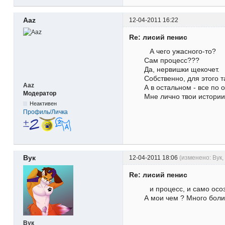
Aaz
12-04-2011 16:22
Re: лисий пенис
А чего ужасного-то?
Сам процесс???
Да, нервишки щекочет.
Собственно, для этого 
Aaz
А в остальном - все по 
Модератор
Мне лично твои истории
Неактивен
Профиль/Личка
Вук
12-04-2011 18:06
(изменено: Вук,
Re: лисий пенис
и процесс, и само осоз
А мои чем ? Много боли
Вук