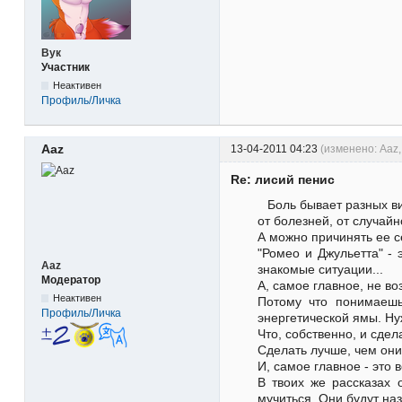
Вук
Участник
Неактивен
Профиль/Личка
Aaz
13-04-2011 04:23
(изменено: Aaz,
Re: лисий пенис
Боль бывает разных в
от болезней, от случайн
А можно причинять ее с
"Ромео и Джульетта" - 
Aaz
знакомые ситуации...
Модератор
А, самое главное, не во
Неактивен
Потому что понимаешь
Профиль/Личка
энергетической ямы. Ну
Что, собственно, и сдел
Сделать лучше, чем они
И, самое главное - это 
В твоих же рассказах 
мучиться. Они будут наз