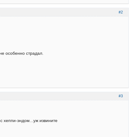
#2
 не особенно страдал.
#3
с хеппи-эндом...уж извините