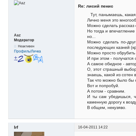
Re: лисий пенис
Тут, панымаешь, какая
Лично меня это многооб
Можно сделать рассказ 
Но тогда и впечатление
Aaz
но...
Модератор
Можно сделать по-друг
Неактивен
последующих казней (кр
Профиль/Личка
Можно просто обрубить и
И при этом - получатся
А самое обидное - автор
О, этот страшный выбор
знаешь, какой из сотен
Так что можно было бы 
Вот и попробуй.
А потом - сравним.
И ты сам убедишься, ч
каменную дорогу к возд
В общем, некузяво.
Irf
16-04-2011 14:22