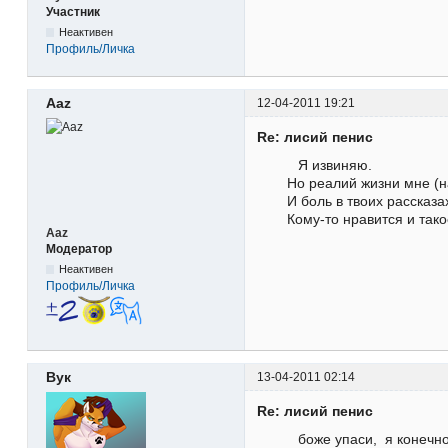
Участник
Неактивен
Профиль/Личка
Aaz
12-04-2011 19:21
Re: лисий пенис
Я извиняю.
Но реалий жизни мне (на
И боль в твоих рассказа
Кому-то нравится и такое 
Aaz
Модератор
Неактивен
Профиль/Личка
Вук
13-04-2011 02:14
Re: лисий пенис
боже упаси, я конечн