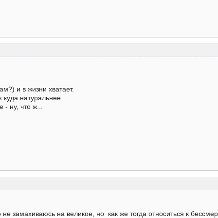
м?) и в жизни хватает.
х куда натуральнее.
- ну, что ж...
о не замахиваюсь на великое, но как же тогда относиться к бессм