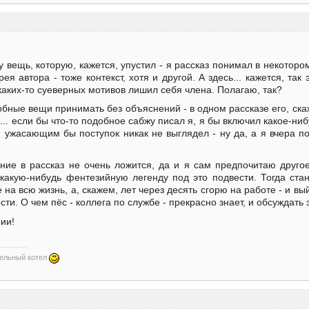
у вещь, которую, кажется, упустил - я рассказ понимал в некотором
ерея автора - тоже контекст, хотя и другой. А здесь... кажется, та
каких-то суеверных мотивов лишил себя члена. Полагаю, так?
обные вещи принимать без объяснений - в одном рассказе его, ска
... если бы что-то подобное сабжу писал я, я бы включил какое-ни
ужасающим бы поступок никак не выглядел - ну да, а я вчера по
ие в рассказ не очень ложится, да и я сам предпочитаю другое
какую-нибудь фентезийную легенду под это подвести. Тогда стан
не на всю жизнь, а, скажем, лет через десять сгорю на работе - и
и. О чем пёс - коллега по службе - прекрасно знает, и обсуждать 
ии!
дельный котел