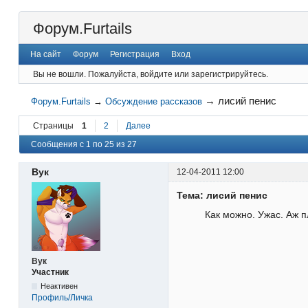
Форум.Furtails
На сайт
Форум
Регистрация
Вход
Вы не вошли.
Пожалуйста, войдите или зарегистрируйтесь.
→
лисий пенис
Форум.Furtails
→
Обсуждение рассказов
Страницы
1
2
Далее
Сообщения с 1 по 25 из 27
Вук
12-04-2011 12:00
Тема: лисий пенис
Как можно. Ужас. Аж п
Вук
Участник
Неактивен
Профиль/Личка