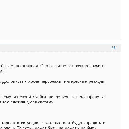
#6
бывает постоянная. Она возникает от разных причин -
ди.
х достоинств - яркие персонажи, интересные реакции,
 ему из своей ячейки не деться, как электрону из
т всю сложившуюся систему.
 героев в ситуации, в которых они будут страдать и
 очень. То есть - может быть, но может и не быть.