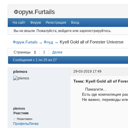
Форум.Furtails
На сайт
Форум
Регистрация
Вход
Вы не вошли.
Пожалуйста, войдите или зарегистрируйтесь.
→
Kyell Gold all of Forester Universe
Форум.Furtails
→
Флуд
Страницы
1
2
Далее
Сообщения с 1 по 25 из 27
plemos
29-03-2019 17:49
Тема: Kyell Gold all of Fore
Памагити...
Есть где компиляция ра
Не важно, переводы ил
plemos
Участник
Неактивен
Профиль/Личка