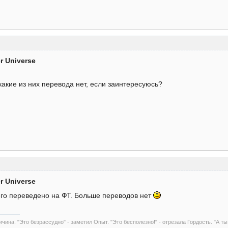
er Universe
какие из них перевода нет, если заинтересуюсь?
er Universe
его переведено на ФТ. Больше переводов нет
чина. "Это безрассудно" - заметил Опыт. "Это бесполезно!" - отрезала Гордость. "А ты