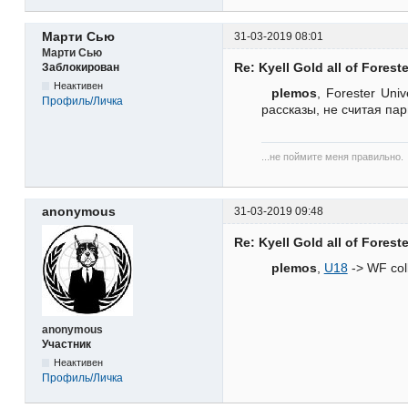
Марти Сью
31-03-2019 08:01
Марти Сью
Re: Kyell Gold all of Forest
Заблокирован
Неактивен
plemos
, Forester Uni
Профиль/Личка
рассказы, не считая па
...не поймите меня правильно.
anonymous
31-03-2019 09:48
Re: Kyell Gold all of Forest
plemos
,
U18
-> WF coll
anonymous
Участник
Неактивен
Профиль/Личка