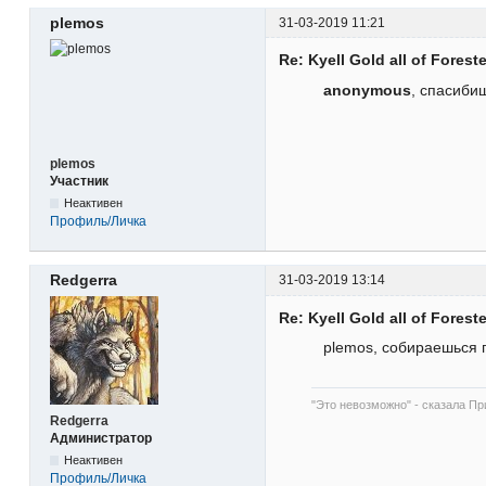
plemos
31-03-2019 11:21
Re: Kyell Gold all of Forest
anonymous
, спасиби
plemos
Участник
Неактивен
Профиль/Личка
Redgerra
31-03-2019 13:14
Re: Kyell Gold all of Forest
plemos, собираешься 
"Это невозможно" - сказала При
Redgerra
Администратор
Неактивен
Профиль/Личка