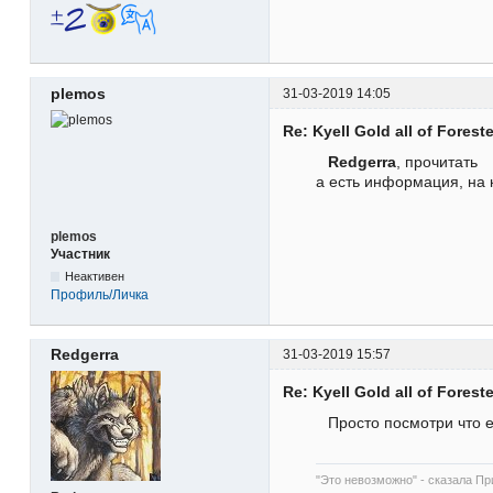
plemos
31-03-2019 14:05
Re: Kyell Gold all of Forest
Redgerra
, прочитать
а есть информация, на 
plemos
Участник
Неактивен
Профиль/Личка
Redgerra
31-03-2019 15:57
Re: Kyell Gold all of Forest
Просто посмотри что 
"Это невозможно" - сказала При