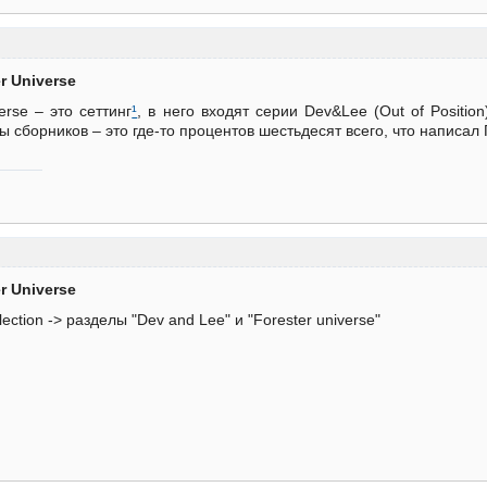
er Universe
verse – это сеттинг
¹
, в него входят серии Dev&Lee (Out of Positio
ры сборников – это где-то процентов шестьдесят всего, что написа
er Universe
ection -> разделы "Dev and Lee" и "Forester universe"