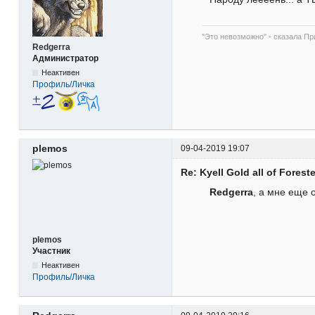
"Это невозможно" - сказала При
Redgerra
Администратор
Неактивен
Профиль/Личка
plemos
09-04-2019 19:07
Re: Kyell Gold all of Forest
Redgerra
, а мне еще 
plemos
Участник
Неактивен
Профиль/Личка