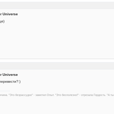
er Universe
ще)
er Universe
перевести?:)
чина. "Это безрассудно" - заметил Опыт. "Это бесполезно!" - отрезала Гордость. "А ты