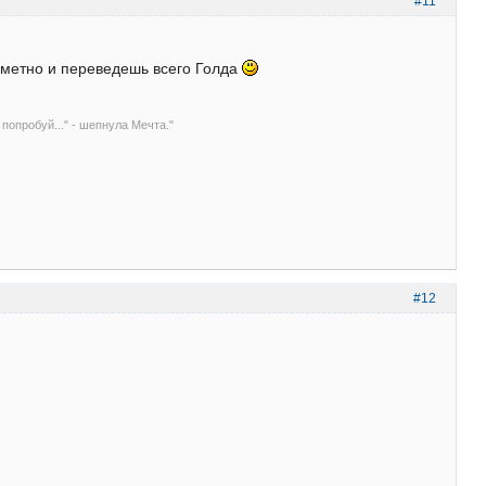
#11
метно и переведешь всего Голда
 попробуй..." - шепнула Мечта."
#12