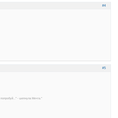
#4
#5
 попробуй..." - шепнула Мечта."