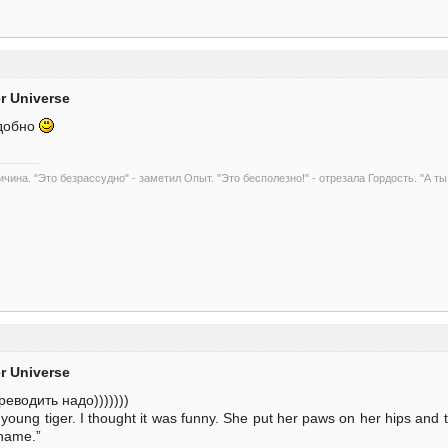
er Universe
удобно
чина. "Это безрассудно" - заметил Опыт. "Это бесполезно!" - отрезала Гордость. "А ты
er Universe
еводить надо)))))))
ung tiger. I thought it was funny. She put her paws on her hips and to
 name.”