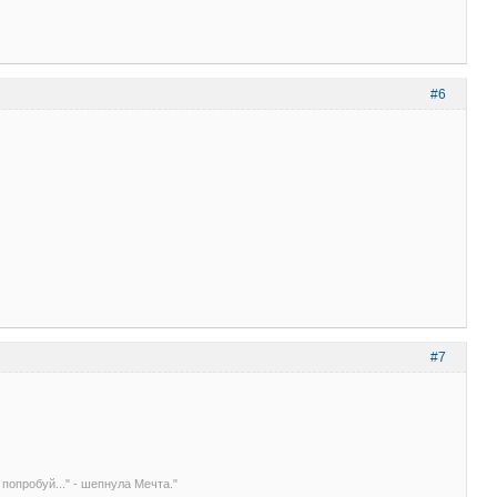
#6
#7
 попробуй..." - шепнула Мечта."