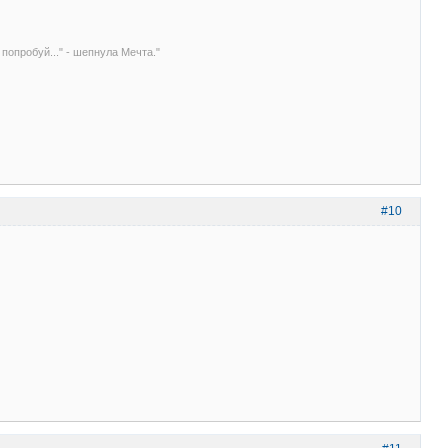
 попробуй..." - шепнула Мечта."
#10