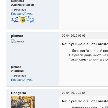
Redgerra
Администратор
Неактивен
Профиль/Личка
plemos
09-04-2019 06:03
Re: Kyell Gold all of Forest
Дочитал *вне игры* н
Неужели даде никто не
Такая сильная книга в 
plemos
Участник
Неактивен
Профиль/Личка
Redgerra
09-04-2019 13:55
Re: Kyell Gold all of Forest
Народу леееень... а 