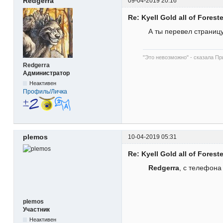
Redgerra
09-04-2019 20:16
Re: Kyell Gold all of Forest
А ты перевел страниц
"Это невозможно" - сказала При
Redgerra
Администратор
Неактивен
Профиль/Личка
plemos
10-04-2019 05:31
Re: Kyell Gold all of Forest
Redgerra
, с телефона
plemos
Участник
Неактивен