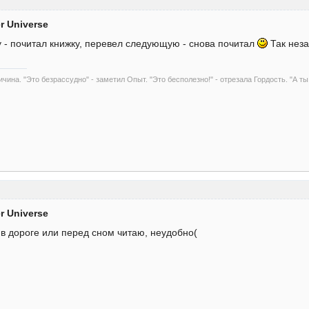
er Universe
у - почитал книжку, перевел следующую - снова почитал
Так неза
чина. "Это безрассудно" - заметил Опыт. "Это бесполезно!" - отрезала Гордость. "А ты
er Universe
 в дороге или перед сном читаю, неудобно(