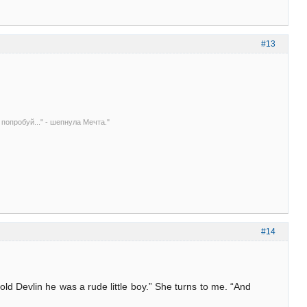
#13
 попробуй..." - шепнула Мечта."
#14
ld Devlin he was a rude little boy.” She turns to me. “And