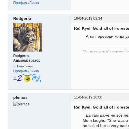
Профиль/Личка
Redgerra
10-04-2019 09:34
Re: Kyell Gold all of Forest
А ты переводи когда 
"Это невозможно" - сказала При
Redgerra
Администратор
Неактивен
Профиль/Личка
plemos
11-04-2019 10:00
Re: Kyell Gold all of Forest
Да там даже не все пер
Mom laughs. “She was a yo
he called her a very bad