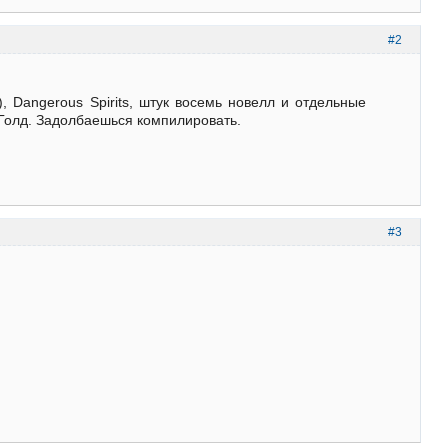
#2
n), Dangerous Spirits, штук восемь новелл и отдельные
л Голд. Задолбаешься компилировать.
#3