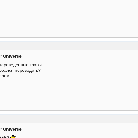
er Universe
епереведенные главы
 брался переводить?
целом
er Universe
ТЕБЕ?
)