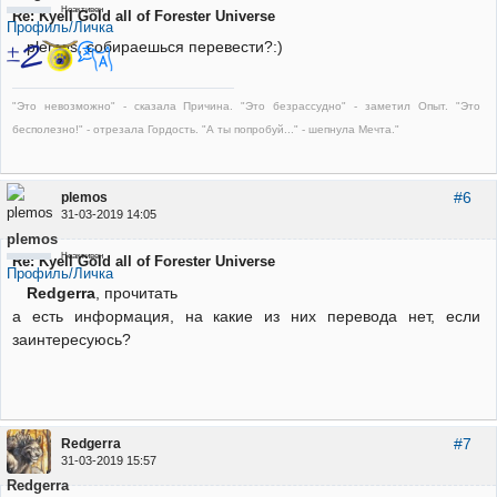
Неактивен
Re: Kyell Gold all of Forester Universe
Профиль/Личка
plemos, собираешься перевести?:)
"Это невозможно" - сказала Причина. "Это безрассудно" - заметил Опыт. "Это
бесполезно!" - отрезала Гордость. "А ты попробуй..." - шепнула Мечта."
#6
plemos
31-03-2019 14:05
plemos
Неактивен
Re: Kyell Gold all of Forester Universe
Профиль/Личка
Redgerra
, прочитать
а есть информация, на какие из них перевода нет, если
заинтересуюсь?
#7
Redgerra
31-03-2019 15:57
Redgerra