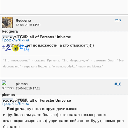
#17
Redgerra
13-04-2019 14:00
Redgerra
Неактивен
Re: Kyell Gold all of Forester Universe
Профиль/Личка
Кто там ищет возможности, а кто отмазки?:))))
"Это невозможно" - сказала Причина. "Это безрассудно" - заметил Опыт. "Это
бесполезно!" - отрезала Гордость. "А ты попробуй..." - шепнула Мечта."
#18
plemos
13-04-2019 17:11
plemos
Неактивен
Re: Kyell Gold all of Forester Universe
Профиль/Личка
Redgerra
, ну пока вторую дочитываю
и футбола там даже больше( хотя накал только растет
жаль экранизировать фурри даже сейчас не будут, посмотрел
бы такое