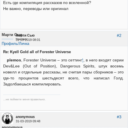
Есть где компиляция рассказов по вселенной?
Не важно, переводы или оригинал
Марти Сью
#2
Марти Сью
Неактивен
31-03-2019 08:01
Профиль/Личка
Re: Kyell Gold all of Forester Universe
plemos
, Forester Universe – это сеттинг
¹
, в него входят серии
Dev&Lee (Out of Position), Dangerous Spirits, штук восемь
новелл и отдельные рассказы, не считая пары сборников – это
где-то процентов шестьдесят всего, что написал Голд.
Задолбаешься компилировать.
...не поймите меня правильно.
#3
anonymous
31-03-2019 09:48
anonymous