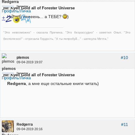
Redgerra
Неактивен
Re: Kyell Gold all of Forester Universe
Профиль/Личка
Народу леееень... а ТЕБЕ?
)
"Это невозможно" - сказала Причина. "Это безрассудно" - заметил Опыт. "Это
бесполезно!" - отрезала Гордость. "А ты попробуй..." - шепнула Мечта."
#10
plemos
09-04-2019 19:07
plemos
Неактивен
Re: Kyell Gold all of Forester Universe
Профиль/Личка
Redgerra
, а мне еще остальные книги читать)
#11
Redgerra
09-04-2019 20:16