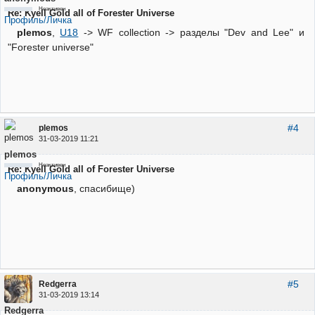
Неактивен
Re: Kyell Gold all of Forester Universe
Профиль/Личка
plemos
,
U18
-> WF collection -> разделы "Dev and Lee" и
"Forester universe"
#4
plemos
31-03-2019 11:21
plemos
Неактивен
Re: Kyell Gold all of Forester Universe
Профиль/Личка
anonymous
, спасибище)
#5
Redgerra
31-03-2019 13:14
Redgerra