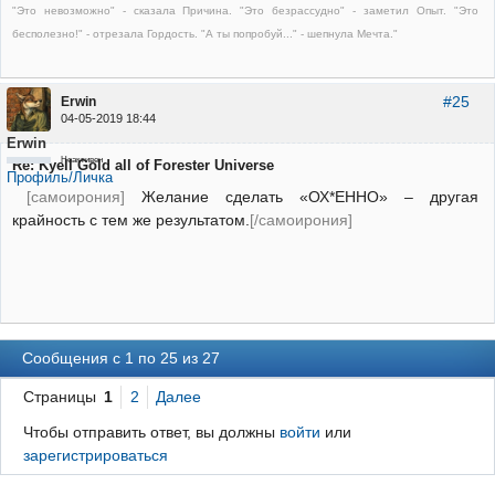
"Это невозможно" - сказала Причина. "Это безрассудно" - заметил Опыт. "Это
бесполезно!" - отрезала Гордость. "А ты попробуй..." - шепнула Мечта."
#25
Erwin
04-05-2019 18:44
Erwin
Неактивен
Re: Kyell Gold all of Forester Universe
Профиль/Личка
[самоирония]
Желание сделать «ОХ*ЕННО» – другая
крайность с тем же результатом.
[/самоирония]
Сообщения с 1 по 25 из 27
Страницы
1
2
Далее
Чтобы отправить ответ, вы должны
войти
или
зарегистрироваться