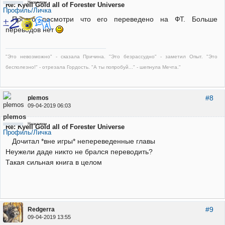
Неактивен
Re: Kyell Gold all of Forester Universe
Профиль/Личка
Просто посмотри что его переведено на ФТ. Больше
переводов нет
"Это невозможно" - сказала Причина. "Это безрассудно" - заметил Опыт. "Это
бесполезно!" - отрезала Гордость. "А ты попробуй..." - шепнула Мечта."
#8
plemos
09-04-2019 06:03
plemos
Неактивен
Re: Kyell Gold all of Forester Universe
Профиль/Личка
Дочитал *вне игры* непереведенные главы
Неужели даде никто не брался переводить?
Такая сильная книга в целом
#9
Redgerra
09-04-2019 13:55