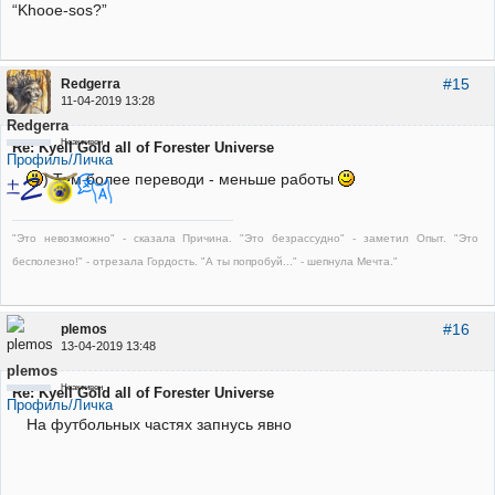
“Khooe-sos?”
#15
Redgerra
11-04-2019 13:28
Redgerra
Неактивен
Re: Kyell Gold all of Forester Universe
Профиль/Личка
) Тем более переводи - меньше работы
"Это невозможно" - сказала Причина. "Это безрассудно" - заметил Опыт. "Это
бесполезно!" - отрезала Гордость. "А ты попробуй..." - шепнула Мечта."
#16
plemos
13-04-2019 13:48
plemos
Неактивен
Re: Kyell Gold all of Forester Universe
Профиль/Личка
На футбольных частях запнусь явно