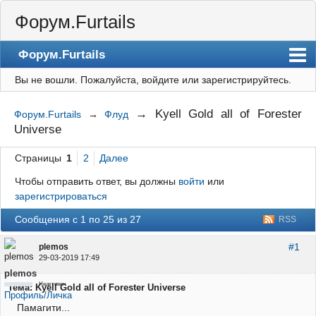
Форум.Furtails
Форум.Furtails
Вы не вошли.
Пожалуйста, войдите или зарегистрируйтесь.
На сайт
Форум
→
Kyell Gold all of Forester
Форум.Furtails
→
Флуд
Universe
Регистрация
Вход
Страницы
1
2
Далее
Чтобы отправить ответ, вы должны
войти
или
зарегистрироваться
Сообщения с 1 по 25 из 27
RSS
#1
plemos
29-03-2019 17:49
plemos
Неактивен
Тема: Kyell Gold all of Forester Universe
Профиль/Личка
Памагити...