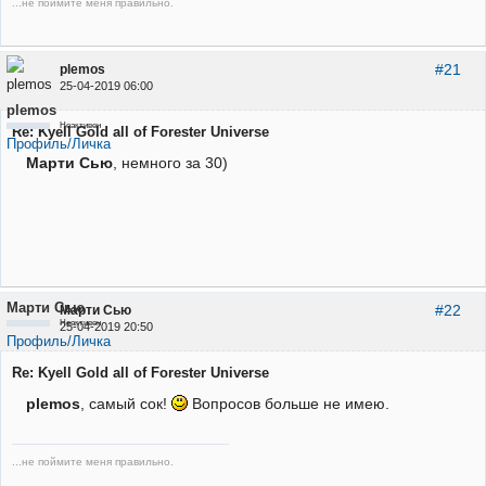
...не поймите меня правильно.
#21
plemos
25-04-2019 06:00
plemos
Неактивен
Re: Kyell Gold all of Forester Universe
Профиль/Личка
Марти Сью
, немного за 30)
Марти Сью
#22
Марти Сью
Неактивен
25-04-2019 20:50
Профиль/Личка
Re: Kyell Gold all of Forester Universe
plemos
, самый сок!
Вопросов больше не имею.
...не поймите меня правильно.