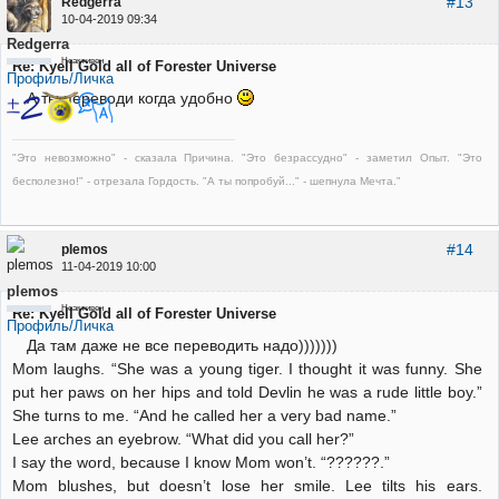
#13
Redgerra
10-04-2019 09:34
Redgerra
Неактивен
Re: Kyell Gold all of Forester Universe
Профиль/Личка
А ты переводи когда удобно
"Это невозможно" - сказала Причина. "Это безрассудно" - заметил Опыт. "Это
бесполезно!" - отрезала Гордость. "А ты попробуй..." - шепнула Мечта."
#14
plemos
11-04-2019 10:00
plemos
Неактивен
Re: Kyell Gold all of Forester Universe
Профиль/Личка
Да там даже не все переводить надо)))))))
Mom laughs. “She was a young tiger. I thought it was funny. She
put her paws on her hips and told Devlin he was a rude little boy.”
She turns to me. “And he called her a very bad name.”
Lee arches an eyebrow. “What did you call her?”
I say the word, because I know Mom won’t. “??????.”
Mom blushes, but doesn’t lose her smile. Lee tilts his ears.