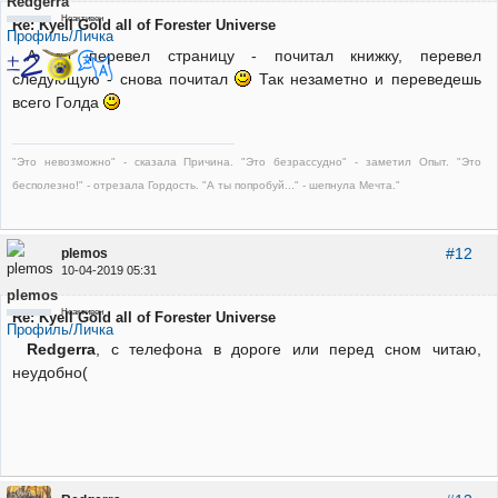
Redgerra
Неактивен
Re: Kyell Gold all of Forester Universe
Профиль/Личка
А ты перевел страницу - почитал книжку, перевел
следующую - снова почитал
Так незаметно и переведешь
всего Голда
"Это невозможно" - сказала Причина. "Это безрассудно" - заметил Опыт. "Это
бесполезно!" - отрезала Гордость. "А ты попробуй..." - шепнула Мечта."
#12
plemos
10-04-2019 05:31
plemos
Неактивен
Re: Kyell Gold all of Forester Universe
Профиль/Личка
Redgerra
, с телефона в дороге или перед сном читаю,
неудобно(