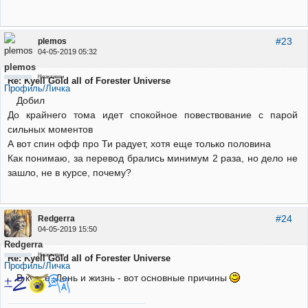
#23
plemos
04-05-2019 05:32
plemos
Неактивен
Re: Kyell Gold all of Forester Universe
Профиль/Личка
Добил
До крайнего тома идет спокойное повествование с парой
сильных моментов
А вот спин офф про Ти радует, хотя еще только половина
Как понимаю, за перевод брались минимум 2 раза, но дело не
зашло, не в курсе, почему?
#24
Redgerra
04-05-2019 15:50
Redgerra
Неактивен
Re: Kyell Gold all of Forester Universe
Профиль/Личка
В курсе. Лень и жизнь - вот основные причины