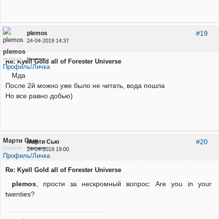
#19
plemos
24-04-2019 14:37
plemos
Неактивен
Re: Kyell Gold all of Forester Universe
Профиль/Личка
Мда
После 2й можно уже было не читать, вода пошла
Но все равно добью)
Марти Сью
#20
Марти Сью
Неактивен
24-04-2019 19:00
Профиль/Личка
Re: Kyell Gold all of Forester Universe
plemos
, прости за нескромный вопрос: Are you in your
twenties?